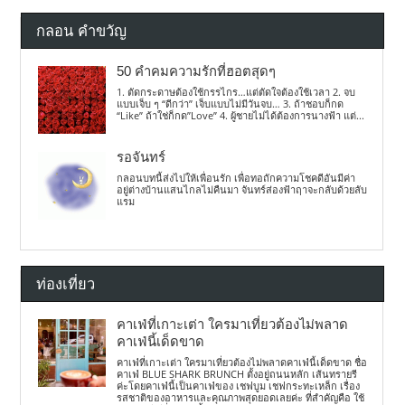
กลอน คำขวัญ
50 คำคมความรักที่ฮอตสุดๆ
1. ตัดกระดาษต้องใช้กรรไกร…แต่ตัดใจต้องใช้เวลา 2. จบ
แบบเจ็บ ๆ “ดีกว่า” เจ็บแบบไม่มีวันจบ… 3. ถ้าชอบก็กด
“Like” ถ้าใช่ก็กด”Love” 4. ผู้ชายไม่ได้ต้องการนางฟ้า แต่...
รอจันทร์
กลอนบทนี้ส่งไปให้เพื่อนรัก เพื่อทอถักความโชคดีอันมีค่า
อยู่ต่างบ้านแสนไกลไม่คืนมา จันทร์ส่องฟ้าฤาจะกลับด้วยลับ
แรม
ท่องเที่ยว
คาเฟ่ที่เกาะเต่า ใครมาเที่ยวต้องไม่พลาด
คาเฟ่นี้เด็ดขาด
คาเฟ่ที่เกาะเต่า ใครมาเที่ยวต้องไม่พลาดคาเฟ่นี้เด็ดขาด ชื่อ
คาเฟ่ BLUE SHARK BRUNCH ตั้งอยู่ถนนหลัก เส้นทรายรี
ค่ะโดยคาเฟ่นี้เป็นคาเฟ่ของ เชฟบูม เชฟกระทะเหล็ก เรื่อง
รสชาติของอาหารและคุณภาพสุดยอดเลยค่ะ ที่สำคัญคือ ใช้