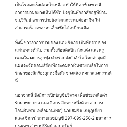
เป็นโรคมะเร็งต่อมน้ำเหลือง ทำให้ที่คอข้างขวามี
อาการบวมอย่างเห็นได้ชัด ปัจจุบันพักอาศัยอยู่ที่บ้าน
จ.บุรีรัมย์ อาการป่วยยังส่งผลกระทบต่ออาชีพ ไม่
สามารถร้องเพลงหาเลี้ยงชีพได้เหมือนเดิม
ทั้งนี้ ข่าวอาการป่วยของ แดง จิตกร เป็นที่ทราบของ
แฟนเพลงทั่วไป รวมทั้งเพื่อนศิลปิน นักแต่ง และครู
เพลงในวงการลูกทุ่ง ต่างร่วมส่งกำลังใจ โดยล่าสุดมี
แผนจะจัดคอนเสิร์ตเพื่อระดมหาเงินช่วยเหลือในการ
รักษาของนักร้องลูกทุ่งชื่อดัง ช่วงหลังเทศกาลสงกรานต์
นี้
นอกจากนี้ ยังมีการเปิดบัญชีบริจาค เพื่อช่วยเหลือค่า
รักษาพยาบาล แดง จิตกร อีกทางหนึ่งด้วย สามารถ
โอนเงินช่วยเหลือผ่านบัชญี นายสมจิต เกตุภูเขียว
(แดง จิตกร) หมายเลขบัญชี 297-099-256-2 ธนาคาร
กรุงเทพ สาขาบุรีรัมย์ ออมทรัพย์