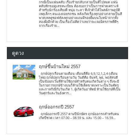
กรณีเป็นแฟนคลับ เรื่องร้ายกลับกลายเป็นดีไปหมด แฟน
คลับทักขอดูเลขทะเบียน ต้องบอกว่าเป็นการฟาดเคราะห์
สำหรับนักร้องเสียงดี หนุ่ม กะลา ที่เจ้าตัวได้โพสต์ภาพอุบัติ
เหตุเล็กๆ ตนเองถอยรถชน หลังเกิดเรื่องทุกอย่างกลายเป็นสี
พาสเทลดูซอฟท์ลงทุกอย่างแถมมีรอยยิ้มบนใบหน้าจากทั้ง
สองฝั่งอีกด้วย เป็นเรื่องไม่คิดว่าเลยว่าจะเจอมิตรภาพที่ดีๆ
จากเรื่องร้าย...
ดูดวง
ฤกษ์ขึ้นบ้านใหม่ 2557
ฤกษ์ปลูกเรือนตามเดือน เดือนดีคือ 6,9,12,1,2,4 (เดือน
ไทย) ฤกษ์ปลูกเรือนตามวัน วันดีคือ จันทร์, พุธ, พฤหัสบดี
เป็นข้อยกเว้นที่ห้ามใช้ฤกษ์สำหรับคนเกิดวันต่าง ๆ ถึงจะมี
ในรายการฤกษ์ข้างบนก็ห้ามใช้เด็ดขาดเพราะเป็นวันศัตรู
และกาลกิณีกับวันเกิด 1. ผู้เกิดวันอาทิตย์ ห้ามใช้ฤกษ์ที่เป็น
วันศุกร์และวันอังคาร...
ฤกษ์ออกรถปี 2557
ฤกษ์ออกรถปี 2557 ตามปีนักษัตร ฤกษ์ออกรถสำหรับคน
เกิดปีชวด เวลา 07.00 – 08.59 น. และ 15.00 – 16.59...