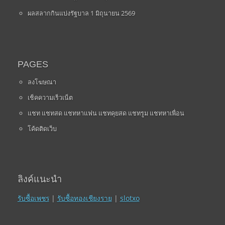
ผลสลากกินแบ่งรัฐบาล 1 มิถุนายน 2569
PAGES
ลงโฆษณา
เช็คความเร็วเน็ต
แชท แชทสด แชทหาแฟน แชทคุยสด แชทรูม แชทหาเพื่อน
โค้ดติดเว็บ
ลิงค์แนะนำ
รับซื้อเพชร
|
รับซื้อทองเชียงราย
|
slotxo