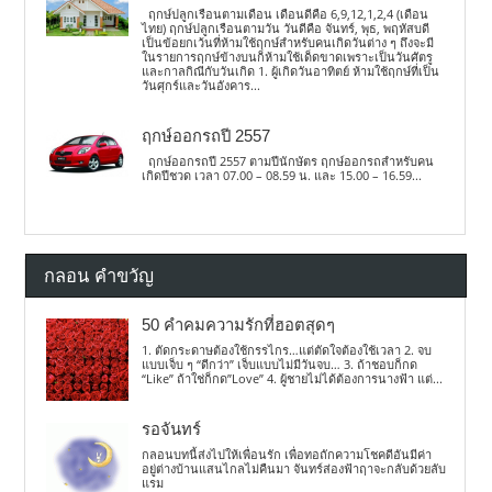
ฤกษ์ปลูกเรือนตามเดือน เดือนดีคือ 6,9,12,1,2,4 (เดือน
ไทย) ฤกษ์ปลูกเรือนตามวัน วันดีคือ จันทร์, พุธ, พฤหัสบดี
เป็นข้อยกเว้นที่ห้ามใช้ฤกษ์สำหรับคนเกิดวันต่าง ๆ ถึงจะมี
ในรายการฤกษ์ข้างบนก็ห้ามใช้เด็ดขาดเพราะเป็นวันศัตรู
และกาลกิณีกับวันเกิด 1. ผู้เกิดวันอาทิตย์ ห้ามใช้ฤกษ์ที่เป็น
วันศุกร์และวันอังคาร...
ฤกษ์ออกรถปี 2557
ฤกษ์ออกรถปี 2557 ตามปีนักษัตร ฤกษ์ออกรถสำหรับคน
เกิดปีชวด เวลา 07.00 – 08.59 น. และ 15.00 – 16.59...
กลอน คำขวัญ
50 คำคมความรักที่ฮอตสุดๆ
1. ตัดกระดาษต้องใช้กรรไกร…แต่ตัดใจต้องใช้เวลา 2. จบ
แบบเจ็บ ๆ “ดีกว่า” เจ็บแบบไม่มีวันจบ… 3. ถ้าชอบก็กด
“Like” ถ้าใช่ก็กด”Love” 4. ผู้ชายไม่ได้ต้องการนางฟ้า แต่...
รอจันทร์
กลอนบทนี้ส่งไปให้เพื่อนรัก เพื่อทอถักความโชคดีอันมีค่า
อยู่ต่างบ้านแสนไกลไม่คืนมา จันทร์ส่องฟ้าฤาจะกลับด้วยลับ
แรม