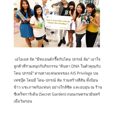
เอไอเอส จัด “มีทแอนด์กรี๊ดกับโดม ปกรณ์ ลัม” เอาใจ
ลูกค้าที่ร่วมสนุกกับกิจกรรม “ค้นหา DNA ในตัวคุณกับ
โดม ปกรณ์” ผ่านทางแฟนเพจของ AIS Privilege บน
เฟซบุ๊ค โดยมี โดม-ปกรณ์ ลัม ร่วมสร้างสีสัน ทั้งป้อน
ข้าว แชะภาพกับแฟนๆ อย่างใกล้ชิด และอบอุ่น ณ ร้าน
ซีเคร็ทการ์เด้น (Secret Garden) ถนนเกษตรนวมินทร์
เมื่อวันก่อน