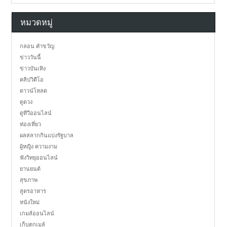
หมวดหมู่
กลอน คำขวัญ
ข่าววันนี้
ข่าวบันเทิง
คลิปวิดีโอ
ดาวน์โหลด
ดูดวง
ดูทีวีออนไลน์
ท่องเที่ยว
ผลสลากกินแบ่งรัฐบาล
ผู้หญิง ความงาม
ฟังวิทยุออนไลน์
ยานยนต์
สุขภาพ
สูตรอาหาร
หนังใหม่
เกมส์ออนไลน์
เก็บตกเมล์