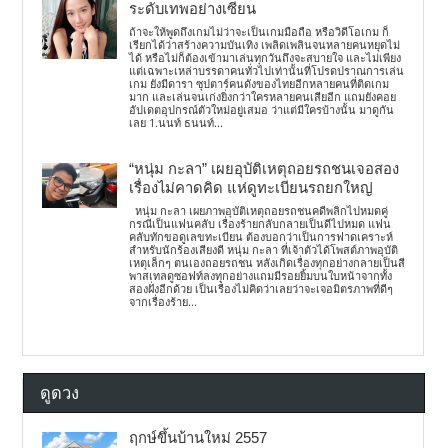
ระดับเทพอย่างเซียน
ถ้าจะให้พูดถึงเกมไม่ว่าจะเป็นเกมมือถือ หรือวิดีโอเกม ก็
เรียกได้ว่าสร้างความบันเทิง เพลิดเพลินจนหลายคนหยุดไม่
ได้ หรือไม่ก็ต้องเข้ามาเล่นทุกวันถึงจะสบายใจ และไม่เพียง
แต่เฉพาะเหล่าบรรดาคนทั่วไปเท่านั้นที่โปรดปราณการเล่น
เกม ยังมีดารา ซุปตาร์คนดังของไทยอีกหลายคนที่ติดเกม
มาก และเล่นจนเก่งยิ่งกว่าใครหลายคนเสียอีก แถมยังคอย
อัปเดตอุปกรณ์ตัวใหม่อยู่เสมอ ว่าแต่มีใครบ้างนั้น มาดูกัน
เลย 1.นนท์ ธนนท์...
“หนุ่ม กะลา” เผยอุบัติเหตุถอยรถชนเจอสอง
เรื่องไม่คาดคิด แห่ดูทะเบียนรถยกใหญ่
หนุ่ม กะลา เผยภาพอุบัติเหตุถอยรถชนคดีพลิกไปหมดคู่
กรณีเป็นแฟนคลับ เรื่องร้ายกลับกลายเป็นดีไปหมด แฟน
คลับทักขอดูเลขทะเบียน ต้องบอกว่าเป็นการฟาดเคราะห์
สำหรับนักร้องเสียงดี หนุ่ม กะลา ที่เจ้าตัวได้โพสต์ภาพอุบัติ
เหตุเล็กๆ ตนเองถอยรถชน หลังเกิดเรื่องทุกอย่างกลายเป็นสี
พาสเทลดูซอฟท์ลงทุกอย่างแถมมีรอยยิ้มบนใบหน้าจากทั้ง
สองฝั่งอีกด้วย เป็นเรื่องไม่คิดว่าเลยว่าจะเจอมิตรภาพที่ดีๆ
จากเรื่องร้าย...
ดูดวง
ฤกษ์ขึ้นบ้านใหม่ 2557