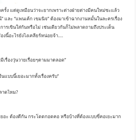
ีกครั้ง แต่ดูเหมือนว่าจะยากเพราะต่างฝ่ายต่างมีคนใหม่ซะแล้ว
วัฒน์” และ “แพนเค้ก เขมนิจ” ต้องมาเข้าฉากงานหมั้นในละครเรื่อง
าการเขินใส่กันหรือไม่ เช่นเดียวกันก็ไม่พลาดถามถึงประเด็น
่องนี้อะไรยังไงเคลียร์หน่อยจ้า….
ะมีเรื่องวุ่นวายเรื่อยๆตามมาตลอด”
ีซีนแบบนี้เยอะมากทั้งเรื่องครับ”
ีพลาดไหม?
องเยอะ ต้องตีกัน กระโดดกอดคอ หรือบ้างที่ต้องแบบขี่คอเยะมาก