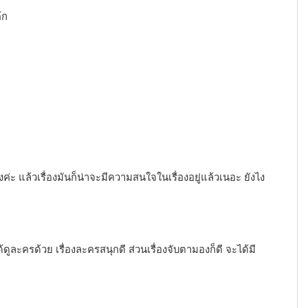
้ก
งค่ะ แล้วเรื่องมันก็น่าจะมีความสนใจในเรื่องอยู่แล้วเนอะ ยังไง
ได้ดูละครด้วย เรื่องละครสนุกดี ส่วนเรื่องจับตามองก็ดี จะได้มี