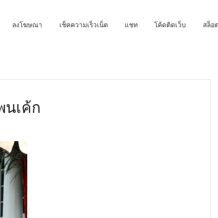
ลงโฆษณา
เช็คความเร็วเน็ต
แชท
โค้ดติดเว็บ
สล็
แพนเค้ก