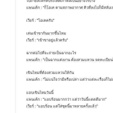
ไปถ่ายละครที่ประเทศเกาหลีเป็นอย่างไรบ้าง
แพนเค้ก : “ก็โอเค ตามสภาพอากาศ คิวที่ลงไปก็มีสลับเ
เวียร์ : “โอเคครับ”
เล่นเข้าขากันมากขึ้นไหม
เวียร์ : “เข้าขาอยู่แล้วครับ”
ฉากต่อไปที่จะถ่ายเป็นฉากอะไร
แพนเค้ก : “เป็นฉากแต่งงาน ต้องสวมแหวน จดทะเบียน
เขินไหมที่ต้องสวมแหวนให้กัน
แพนเค้ก : “ไม่แน่ใจว่ามีหรือเปล่า แต่ว่าแต่ละเรื่องก็ไม่
แอบเขินไหมวันนี้
แพนเค้ก : “แอบร้อนมากกว่า แต่ว่าวันนี้แดดดีมาก”
เวียร์ : “แอบร้อน แต่ใส่ชุดนี้มาหลายครั้งแล้ว”