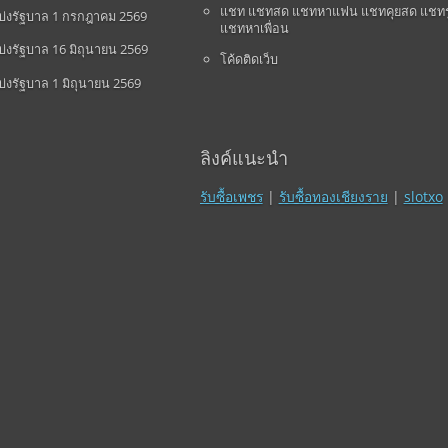
แชท แชทสด แชทหาแฟน แชทคุยสด แชทร
่งรัฐบาล 1 กรกฎาคม 2569
แชทหาเพื่อน
่งรัฐบาล 16 มิถุนายน 2569
โค้ดติดเว็บ
่งรัฐบาล 1 มิถุนายน 2569
ลิงค์แนะนำ
รับซื้อเพชร
|
รับซื้อทองเชียงราย
|
slotxo