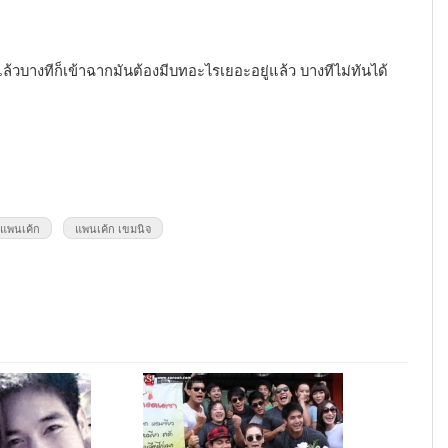
แล้วบางทีก็เข้าฉากมันต้องมีบทอะไรเยอะอยู่แล้ว บางทีไม่ทันได้
แพนเค้ก
แพนเค้ก เขมนิจ