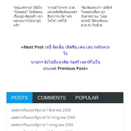
“หนุ่ม ศรราม” เปิดใจ
“กานต์ วิภากร” อวด
“พิม พิมประภา” เคลียร์
“กุ้งพลอย” ไลฟ์สดฉะ
แหวนทับทิมล้อมเพชร
ใจหมดเปลือก ถูก
เรื่องลูก-ติดเหล้า เขา
สิบกว่ากะรัต “เสก
จับตาสถานะ “บอย
บอกเองว่าไม่เอาลูก
โลโซ” เปย์ให้
ปกรณ์” มีคนเห็นนะ
แล้ว
ตาม IG กันด้วย
«Next Post
เจนี่ จัดเต็ม เลิฟซีน เคน เล่น กลรักลวง
ใจ
นายกฯ ยังไม่มีแนวคิด ก่อสร้างคาสิโนใน
ประเทศ
Previous Post»
POSTS
COMMENTS
POPULAR
ผลสลากกินแบ่งรัฐบาล 1 สิงหาคม 2569
ผลสลากกินแบ่งรัฐบาล 16 กรกฎาคม 2569
ผลสลากกินแบ่งรัฐบาล 1 กรกฎาคม 2569