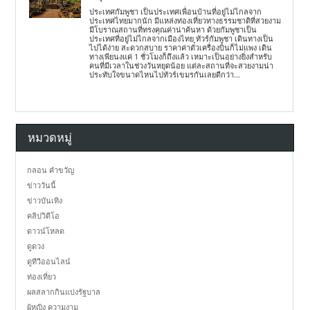
ประเทศกัมพูชา เป็นประเทศเพื่อนบ้านที่อยู่ไม่ไกลจาก
ประเทศไทยมากนัก มีแหล่งท่องเที่ยวทางธรรมชาติที่สวยงาม
มีโบราณสถานที่ทรงคุณค่าน่าค้นหา ด้วยกัมพูชาเป็น
ประเทศที่อยู่ไม่ไกลจากเมืองไทย ทัวร์กัมพูชา เดินทางเป็น
ไปได้ง่าย สะดวกสบาย ราคาค่าตั๋วเครื่องบินก็ไม่แพง เดิน
ทางเพียนงแค่ 1 ชั่วโมงก็ถึงแล้ว เหมาะเป็นอย่างยิ่งสำหรับ
คนที่มีเวลาในช่วงวันหยุดน้อย แต่ละสถานที่จะสวยงามน่า
ประทับใจขนาดไหนไปทัวร์เขมรกันเลยดีกว่า...
หมวดหมู่
กลอน คำขวัญ
ข่าววันนี้
ข่าวบันเทิง
คลิปวิดีโอ
ดาวน์โหลด
ดูดวง
ดูทีวีออนไลน์
ท่องเที่ยว
ผลสลากกินแบ่งรัฐบาล
ผู้หญิง ความงาม