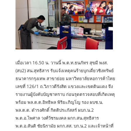
เมื่อเวลา 16.50 น. วานนี้ พ.ต.ท.ธนภัทร สุขมี พงส.
(สบ2) สน.สุทธิสาร รับแจ้งเหตุคนร้ายบุกเดี่ยวชิงทรัพย์
ธนาคารกรุงเทพ สาขาย่อย มหาวิทยาลัยหอการค้าไทย
เลขที่ 126/1 ถ.วิภาวดีรังสิต แขวงและเขตดินแดง จึง
รายงานผู้บังคับบัญชาทราบ ก่อนรุดตรวจสอบที่เกิดเหตุ
พร้อม พล.ต.ต.อิทธิพล พิริยะภิญโญ รอง ผบช.น.
พล.ต.ต. ดำรงศักดิ์ กิตติประภัสสร์ ผบก.น.2
พ.ต.อ.ไพศาล วงศ์วัชรมงคล ผกก.สน.สุทธิสาร
พ.ต.อ.สันติ ชัยนิรามัย ผกก.สส. บก.น.2 และเจ้าหน้าที่