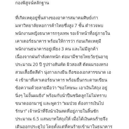
กองพิสูจน์หลักฐาน
ที่เกิดเหตุอยู่ชั้นล่างของอาคารสมาคมศิษย์เก่า
มหาวิทยาลัยหอการค้าไทยซึ่งสูง 7 ชั้น ตำรวจพบ
พนักงานหญิงธนาคารกรุงเทพ รอเจ้าหน้าที่อยู่ภายใน
เคาเตอร์ธนาคาร พร้อมให้การว่า ก่อนเกิดเหตุมี
พนักงานธนาคารอยู่เพียง 3 คน และไม่มีลูกค้า
เนื่องจากฝนกำลังตกหนัก ต่อมามีชายไทยวัยรุ่นอายุ
ประมาณ 20 ปี รูปร่างสันทัด ผิวสองสี ตัดผมรองทรง
สวมเสื้อยืดสีดำ นุ่งกางเกงยีน ถือซองเอกสารขนาด เอ
4 เข้ามาที่เคาเตอร์ธนาคาร พร้อมยื่นกระดาษเขียน
ข้อความด้วยลายมือว่า “ขอโทษนะ เอาเงินใส่ถุง อยู่
นิ่งๆ ไม่งั้นผมยิง” พร้อมกับนำปืนชนิดลูกโม่ไม่ทราบ
ขนาดออกมาขู่ และพูดว่า “ผมป่วย ต้องการเงินไป
รักษา” เจ้าหน้าที่จึงนำเงินสดที่อยู่ภายในลิ้นชัก
ประมาณ 6.5 แสนบาทใส่ถุงให้ เมื่อได้เงินคนร้ายจึง
เดินออกประตูไป โดยตั้งแต่ที่คนร้ายเข้ามาในธนาคาร