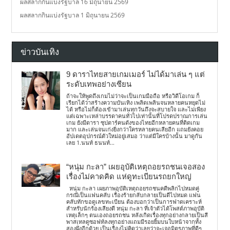
ผลสลากกินแบ่งรัฐบาล 16 มิถุนายน 2569
ผลสลากกินแบ่งรัฐบาล 1 มิถุนายน 2569
ข่าวบันเทิง
9 ดาราไทยสายเกมเมอร์ ไม่ได้มาเล่น ๆ แต่
ระดับเทพอย่างเซียน
ถ้าจะให้พูดถึงเกมไม่ว่าจะเป็นเกมมือถือ หรือวิดีโอเกม ก็
เรียกได้ว่าสร้างความบันเทิง เพลิดเพลินจนหลายคนหยุดไม่
ได้ หรือไม่ก็ต้องเข้ามาเล่นทุกวันถึงจะสบายใจ และไม่เพียง
แต่เฉพาะเหล่าบรรดาคนทั่วไปเท่านั้นที่โปรดปราณการเล่น
เกม ยังมีดารา ซุปตาร์คนดังของไทยอีกหลายคนที่ติดเกม
มาก และเล่นจนเก่งยิ่งกว่าใครหลายคนเสียอีก แถมยังคอย
อัปเดตอุปกรณ์ตัวใหม่อยู่เสมอ ว่าแต่มีใครบ้างนั้น มาดูกัน
เลย 1.นนท์ ธนนท์...
“หนุ่ม กะลา” เผยอุบัติเหตุถอยรถชนเจอสอง
เรื่องไม่คาดคิด แห่ดูทะเบียนรถยกใหญ่
หนุ่ม กะลา เผยภาพอุบัติเหตุถอยรถชนคดีพลิกไปหมดคู่
กรณีเป็นแฟนคลับ เรื่องร้ายกลับกลายเป็นดีไปหมด แฟน
คลับทักขอดูเลขทะเบียน ต้องบอกว่าเป็นการฟาดเคราะห์
สำหรับนักร้องเสียงดี หนุ่ม กะลา ที่เจ้าตัวได้โพสต์ภาพอุบัติ
เหตุเล็กๆ ตนเองถอยรถชน หลังเกิดเรื่องทุกอย่างกลายเป็นสี
พาสเทลดูซอฟท์ลงทุกอย่างแถมมีรอยยิ้มบนใบหน้าจากทั้ง
สองฝั่งอีกด้วย เป็นเรื่องไม่คิดว่าเลยว่าจะเจอมิตรภาพที่ดีๆ