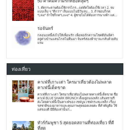
50 คำคมความรักที่ฮอตสุดๆ
1. ตัดกระดาษต้องใช้กรรไกร…แต่ตัดใจต้องใช้เวลา 2. จบ
แบบเจ็บ ๆ “ดีกว่า” เจ็บแบบไม่มีวันจบ… 3. ถ้าชอบก็กด
“Like” ถ้าใช่ก็กด”Love” 4. ผู้ชายไม่ได้ต้องการนางฟ้า แต่...
รอจันทร์
กลอนบทนี้ส่งไปให้เพื่อนรัก เพื่อทอถักความโชคดีอันมีค่า
อยู่ต่างบ้านแสนไกลไม่คืนมา จันทร์ส่องฟ้าฤาจะกลับด้วยลับ
แรม
ท่องเที่ยว
คาเฟ่ที่เกาะเต่า ใครมาเที่ยวต้องไม่พลาด
คาเฟ่นี้เด็ดขาด
คาเฟ่ที่เกาะเต่า ใครมาเที่ยวต้องไม่พลาดคาเฟ่นี้เด็ดขาด ชื่อ
คาเฟ่ BLUE SHARK BRUNCH ตั้งอยู่ถนนหลัก เส้นทรายรี
ค่ะโดยคาเฟ่นี้เป็นคาเฟ่ของ เชฟบูม เชฟกระทะเหล็ก เรื่อง
รสชาติของอาหารและคุณภาพสุดยอดเลยค่ะ ที่สำคัญคือ ใช้
แต่ของดี มียี่ห้อเท่านั้น!!...
ทัวร์กัมพูชา 5 สุดยอดสถานที่ท่องเที่ยว ที่ดี
ที่สุด