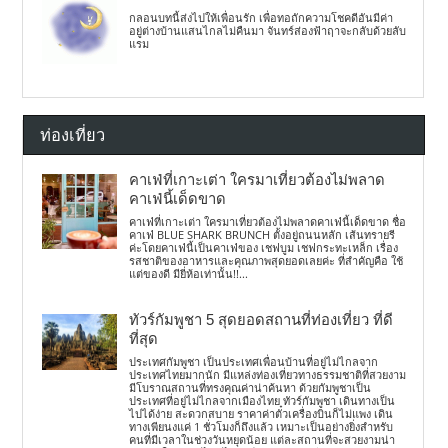
กลอนบทนี้ส่งไปให้เพื่อนรัก เพื่อทอถักความโชคดีอันมีค่า
อยู่ต่างบ้านแสนไกลไม่คืนมา จันทร์ส่องฟ้าฤาจะกลับด้วยลับ
แรม
ท่องเที่ยว
คาเฟ่ที่เกาะเต่า ใครมาเที่ยวต้องไม่พลาด
คาเฟ่นี้เด็ดขาด
คาเฟ่ที่เกาะเต่า ใครมาเที่ยวต้องไม่พลาดคาเฟ่นี้เด็ดขาด ชื่อ
คาเฟ่ BLUE SHARK BRUNCH ตั้งอยู่ถนนหลัก เส้นทรายรี
ค่ะโดยคาเฟ่นี้เป็นคาเฟ่ของ เชฟบูม เชฟกระทะเหล็ก เรื่อง
รสชาติของอาหารและคุณภาพสุดยอดเลยค่ะ ที่สำคัญคือ ใช้
แต่ของดี มียี่ห้อเท่านั้น!!...
ทัวร์กัมพูชา 5 สุดยอดสถานที่ท่องเที่ยว ที่ดี
ที่สุด
ประเทศกัมพูชา เป็นประเทศเพื่อนบ้านที่อยู่ไม่ไกลจาก
ประเทศไทยมากนัก มีแหล่งท่องเที่ยวทางธรรมชาติที่สวยงาม
มีโบราณสถานที่ทรงคุณค่าน่าค้นหา ด้วยกัมพูชาเป็น
ประเทศที่อยู่ไม่ไกลจากเมืองไทย ทัวร์กัมพูชา เดินทางเป็น
ไปได้ง่าย สะดวกสบาย ราคาค่าตั๋วเครื่องบินก็ไม่แพง เดิน
ทางเพียนงแค่ 1 ชั่วโมงก็ถึงแล้ว เหมาะเป็นอย่างยิ่งสำหรับ
คนที่มีเวลาในช่วงวันหยุดน้อย แต่ละสถานที่จะสวยงามน่า