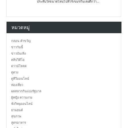
ประทับใจขนาดไหนไปทัวร์เขมรกันเลยดีกว่า...
หมวดหมู่
กลอน คำขวัญ
ข่าววันนี้
ข่าวบันเทิง
คลิปวิดีโอ
ดาวน์โหลด
ดูดวง
ดูทีวีออนไลน์
ท่องเที่ยว
ผลสลากกินแบ่งรัฐบาล
ผู้หญิง ความงาม
ฟังวิทยุออนไลน์
ยานยนต์
สุขภาพ
สูตรอาหาร