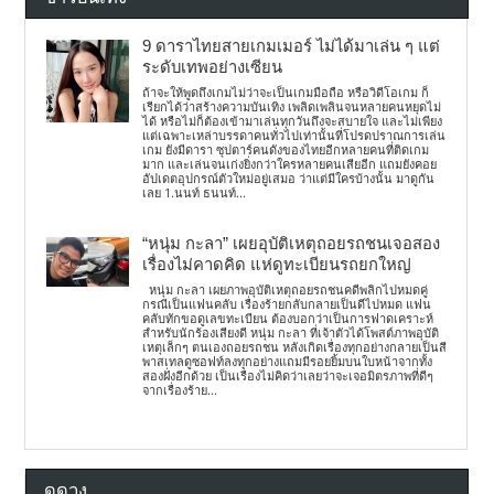
9 ดาราไทยสายเกมเมอร์ ไม่ได้มาเล่น ๆ แต่
ระดับเทพอย่างเซียน
ถ้าจะให้พูดถึงเกมไม่ว่าจะเป็นเกมมือถือ หรือวิดีโอเกม ก็
เรียกได้ว่าสร้างความบันเทิง เพลิดเพลินจนหลายคนหยุดไม่
ได้ หรือไม่ก็ต้องเข้ามาเล่นทุกวันถึงจะสบายใจ และไม่เพียง
แต่เฉพาะเหล่าบรรดาคนทั่วไปเท่านั้นที่โปรดปราณการเล่น
เกม ยังมีดารา ซุปตาร์คนดังของไทยอีกหลายคนที่ติดเกม
มาก และเล่นจนเก่งยิ่งกว่าใครหลายคนเสียอีก แถมยังคอย
อัปเดตอุปกรณ์ตัวใหม่อยู่เสมอ ว่าแต่มีใครบ้างนั้น มาดูกัน
เลย 1.นนท์ ธนนท์...
“หนุ่ม กะลา” เผยอุบัติเหตุถอยรถชนเจอสอง
เรื่องไม่คาดคิด แห่ดูทะเบียนรถยกใหญ่
หนุ่ม กะลา เผยภาพอุบัติเหตุถอยรถชนคดีพลิกไปหมดคู่
กรณีเป็นแฟนคลับ เรื่องร้ายกลับกลายเป็นดีไปหมด แฟน
คลับทักขอดูเลขทะเบียน ต้องบอกว่าเป็นการฟาดเคราะห์
สำหรับนักร้องเสียงดี หนุ่ม กะลา ที่เจ้าตัวได้โพสต์ภาพอุบัติ
เหตุเล็กๆ ตนเองถอยรถชน หลังเกิดเรื่องทุกอย่างกลายเป็นสี
พาสเทลดูซอฟท์ลงทุกอย่างแถมมีรอยยิ้มบนใบหน้าจากทั้ง
สองฝั่งอีกด้วย เป็นเรื่องไม่คิดว่าเลยว่าจะเจอมิตรภาพที่ดีๆ
จากเรื่องร้าย...
ดูดวง