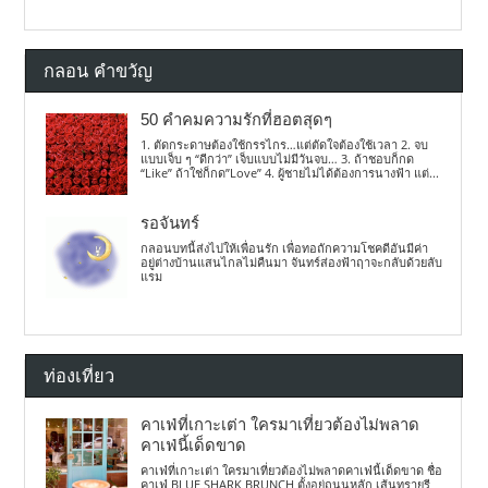
กลอน คำขวัญ
50 คำคมความรักที่ฮอตสุดๆ
1. ตัดกระดาษต้องใช้กรรไกร…แต่ตัดใจต้องใช้เวลา 2. จบ
แบบเจ็บ ๆ “ดีกว่า” เจ็บแบบไม่มีวันจบ… 3. ถ้าชอบก็กด
“Like” ถ้าใช่ก็กด”Love” 4. ผู้ชายไม่ได้ต้องการนางฟ้า แต่...
รอจันทร์
กลอนบทนี้ส่งไปให้เพื่อนรัก เพื่อทอถักความโชคดีอันมีค่า
อยู่ต่างบ้านแสนไกลไม่คืนมา จันทร์ส่องฟ้าฤาจะกลับด้วยลับ
แรม
ท่องเที่ยว
คาเฟ่ที่เกาะเต่า ใครมาเที่ยวต้องไม่พลาด
คาเฟ่นี้เด็ดขาด
คาเฟ่ที่เกาะเต่า ใครมาเที่ยวต้องไม่พลาดคาเฟ่นี้เด็ดขาด ชื่อ
คาเฟ่ BLUE SHARK BRUNCH ตั้งอยู่ถนนหลัก เส้นทรายรี