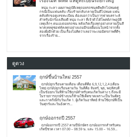
เรื่องไม่คาดคิด แห่ดูทะเบียนรถยกใหญ่
หนุ่ม กะลา เผยภาพอุบัติเหตุถอยรถชนคดีพลิกไปหมดคู่
กรณีเป็นแฟนคลับ เรื่องร้ายกลับกลายเป็นดีไปหมด แฟน
คลับทักขอดูเลขทะเบียน ต้องบอกว่าเป็นการฟาดเคราะห์
สำหรับนักร้องเสียงดี หนุ่ม กะลา ที่เจ้าตัวได้โพสต์ภาพอุบัติ
เหตุเล็กๆ ตนเองถอยรถชน หลังเกิดเรื่องทุกอย่างกลายเป็นสี
พาสเทลดูซอฟท์ลงทุกอย่างแถมมีรอยยิ้มบนใบหน้าจากทั้ง
สองฝั่งอีกด้วย เป็นเรื่องไม่คิดว่าเลยว่าจะเจอมิตรภาพที่ดีๆ
จากเรื่องร้าย...
ดูดวง
ฤกษ์ขึ้นบ้านใหม่ 2557
ฤกษ์ปลูกเรือนตามเดือน เดือนดีคือ 6,9,12,1,2,4 (เดือน
ไทย) ฤกษ์ปลูกเรือนตามวัน วันดีคือ จันทร์, พุธ, พฤหัสบดี
เป็นข้อยกเว้นที่ห้ามใช้ฤกษ์สำหรับคนเกิดวันต่าง ๆ ถึงจะมี
ในรายการฤกษ์ข้างบนก็ห้ามใช้เด็ดขาดเพราะเป็นวันศัตรู
และกาลกิณีกับวันเกิด 1. ผู้เกิดวันอาทิตย์ ห้ามใช้ฤกษ์ที่เป็น
วันศุกร์และวันอังคาร...
ฤกษ์ออกรถปี 2557
ฤกษ์ออกรถปี 2557 ตามปีนักษัตร ฤกษ์ออกรถสำหรับคน
เกิดปีชวด เวลา 07.00 – 08.59 น. และ 15.00 – 16.59...