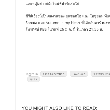
และหญิงสาวสมัยใหม่ที่น่ารักสดใส
ซีรีส์เรื่องนี้เป็นผลงานของ ยุนซอกโฮ และ โอซูยอน ที
Sonata และ Autumn in my Heart ที่ได้กลับมาร่วมงาน
โทรทัศน์ KBS ในวันที่ 26 มี.ค. นี้ ในเวลา 21.55 น.
Tagged in
Girls’ Generation
Love Rain
ข่าวซุบซิบดา
ยุนอา
YOU MIGHT ALSO LIKE TO READ: