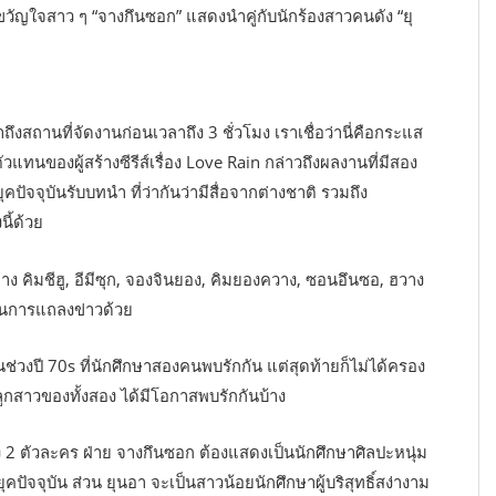
ุ่มขวัญใจสาว ๆ “จางกึนซอก” แสดงนำคู่กับนักร้องสาวคนดัง “ยุ
ถึงสถานที่จัดงานก่อนเวลาถึง 3 ชั่วโมง เราเชื่อว่านี่คือกระแส
ตัวแทนของผู้สร้างซีรีส์เรื่อง Love Rain กล่าวถึงผลงานที่มีสอง
ัจจุบันรับบทนำ ที่ว่ากันว่ามีสื่อจากต่างชาติ รวมถึง
ี้ด้วย
ง คิมชีฮู, อีมีซุก, จองจินยอง, คิมยองควาง, ซอนอึนซอ, ฮวาง
่ในการแถลงข่าวด้วย
อในช่วงปี 70s ที่นักศึกษาสองคนพบรักกัน แต่สุดท้ายก็ไม่ได้ครอง
ลูกสาวของทั้งสอง ได้มีโอกาสพบรักกันบ้าง
ึง 2 ตัวละคร ฝ่าย จางกึนซอก ต้องแสดงเป็นนักศึกษาศิลปะหนุ่ม
ปัจจุบัน ส่วน ยุนอา จะเป็นสาวน้อยนักศึกษาผู้บริสุทธิ์สง่างาม