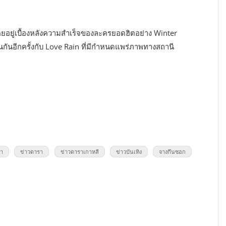
่เคยอยู่เบื้องหลังความสำเร็จของละครยอดฮิตอย่าง Winter
กันอีกครั้งกับ Love Rain ที่มีกำหนดแพร่ภาพทางสถานี
รา
ข่าวดารา
ข่าวดาราเกาหลี
ข่าวบันเทิง
จางกึนซอก