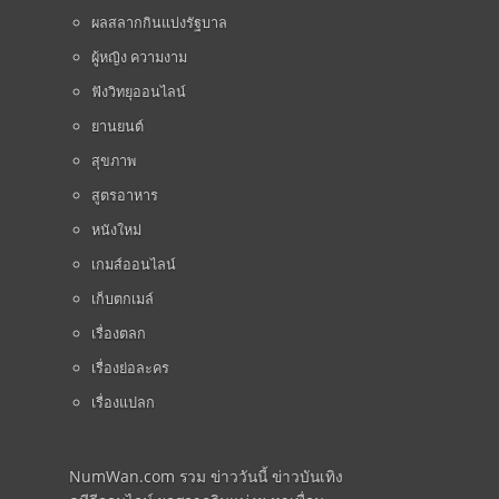
ผลสลากกินแบ่งรัฐบาล
ผู้หญิง ความงาม
ฟังวิทยุออนไลน์
ยานยนต์
สุขภาพ
สูตรอาหาร
หนังใหม่
เกมส์ออนไลน์
เก็บตกเมล์
เรื่องตลก
เรื่องย่อละคร
เรื่องแปลก
NumWan.com รวม ข่าววันนี้ ข่าวบันเทิง