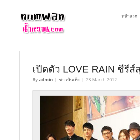
หน้าแรก
เปิดตัว LOVE RAIN ซีรีส
By
admin
|
ข่าวบันเทิง
|
23 March 2012