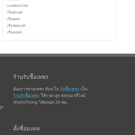
เกมส์ออนไลน์
เก็บตกเมล์
เรื่องตลก
เรื่องย่อละคร
เรื่องแปลก
ร้านรับซื้อเพชร
ต้องการขายเพชร ต้องเว็บ
รับซื้อเพชร
เป็น
ร้านรับซื้อเพชร
ให้ราคาสูง ส่งรูปมาที่ไลน์
@petchtong ได้ตลอด 24 ชม.
ูม
ตั้งชื่อมงคล