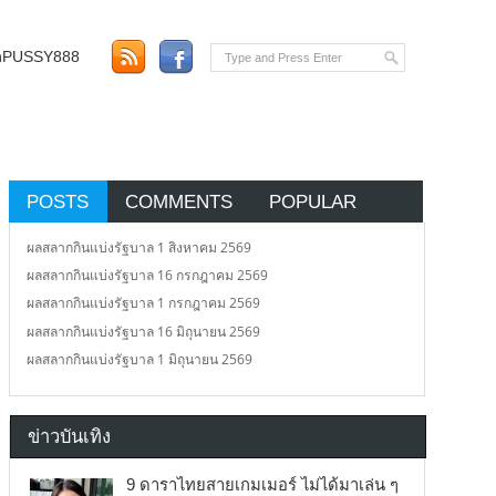
อตPUSSY888
POSTS
COMMENTS
POPULAR
ผลสลากกินแบ่งรัฐบาล 1 สิงหาคม 2569
ผลสลากกินแบ่งรัฐบาล 16 กรกฎาคม 2569
ผลสลากกินแบ่งรัฐบาล 1 กรกฎาคม 2569
ผลสลากกินแบ่งรัฐบาล 16 มิถุนายน 2569
ผลสลากกินแบ่งรัฐบาล 1 มิถุนายน 2569
ข่าวบันเทิง
9 ดาราไทยสายเกมเมอร์ ไม่ได้มาเล่น ๆ