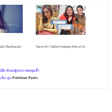
SD เรียบร้อยแล้ว
ใหม่ ดาวิกา ไม่ถือสาไลน์หลุด กัสจัง ด่าโง่
อ๊ค หักอกผู้ประกาศหนุ่มช้ำ
จ็บ-จูน
Previous Post»