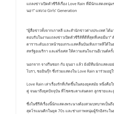
แถลงข่าวเปิดตัวซีรีส์เรื่อง Love Rain ที่มีนักแสดงหน
นอา” แห่งวง Girls’ Generation
“ผู้สื่อข่าวทั้งจากเกาหลี และสำนักข่าวต่างประเทศ ได้มา
ตอบรับในงานแถลงข่าวเปิดตัวซีรีส์ที่ดีที่สุดที่เคยมีมา” 
ดาราระดับแถวหน้าของกระแสคลื่นบันเทิงเกาหลีใต้ในยุคป
สหรัฐอเมริกา และฝรั่งเศส ให้ความสนใจงานอีเวนต์ครั้งน
นอกจาก จางกึนซอก กับ ยุนอา แล้ว ยังมีทีมนักแสดงอย่า
โบรา, ซออินกุ๊ก ซึ่งร่วมแสดงใน Love Rain มาร่วมอยู
Love Rain เล่าเรื่องรักที่เกิดขึ้นในสองยุคสมัย หนึ่งคื
คู่ จนมาถึงยุคปัจจุบัน ที่โชคชะตาเล่นตลก ลูกชายและ
ซึ่งในซีรีส์เรื่องนี้นักแสดงพระนางต้องสวมบทบาทเป็นถ
สุดโรแมนติกในยุค 70s และช่างภาพหนุ่มผู้รักอิสระในยุค