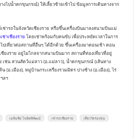
งไปน้ำตกขุนกรณ์) ให้เลี้ยวซ้ายเข้าไป ข้อมูลการเดินทางจาก
ช่ารถในจังหวัดเชียงราย หรือขึ้นเครื่องบินมาลงสนามบินแม่
เช่าเชียงราย
โดยเช่าพร้อมกับคนขับ เพื่อประหยัดเวลาในการ
เที่ยวต่อสถานที่อื่นๆ ได้อีกด้วย ขึ้นเครื่องมาตอนเช้า ตอน
เชียงราย อยู่ไม่ไกลจากสนามบินมาก สถานที่ท่องเที่ยวที่อยู่
่ง เช่น สวนสัตว์แม่ลาว (อ.แม่ลาว), น้ำตกขุนกรณ์ (เส้นทาง
เต้น (อ.เมือง), หมู่บ้านกระเหรี่ยงรวมมิตร ปางช้าง (อ.เมือง), ไร่
 ฯลฯ
เฉลิมชัย โฆษิตพิพัฒน์
เช่ารถเชียงราย
เที่ยววัดร่องขุ่น