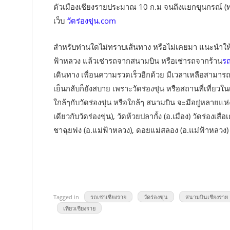
ตัวเมืองเชียงรายประมาณ 10 ก.ม จนถึงแยกขุนกรณ์ (ทา
เว็บ
วัดร่องขุ่น.com
สำหรับท่านใดไม่ทราบเส้นทาง หรือไม่เคยมา แนะนำให้เ
ฟ้าหลวง แล้วเช่ารถจากสนามบิน หรือเช่ารถจากร้าน
รถ
เดินทาง เพื่อนความรวดเร็วอีกด้วย มีเวลาเหลือสามารถไป
เย็นกลับก็ยังสบาย เพราะวัดร่องขุ่น หรือสถานที่เที่ยวใน
ใกล้ๆกับวัดร่องขุ่น หรือใกล้ๆ สนามบิน จะมีอยู่หลายแห
เดียวกับวัดร่องขุ่น), วัดห้วยปลากั้ง (อ.เมือง) วัดร่องเสือ
ชาฉุยฟง (อ.แม่ฟ้าหลวง), ดอยแม่สลอง (อ.แม่ฟ้าหลวง)
Tagged in
รถเช่าเชียงราย
วัดร่องขุ่น
สนามบินเชียงราย
เที่ยวเชียงราย