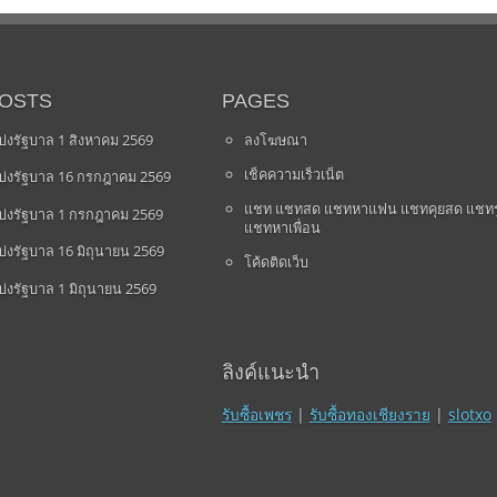
POSTS
PAGES
่งรัฐบาล 1 สิงหาคม 2569
ลงโฆษณา
เช็คความเร็วเน็ต
่งรัฐบาล 16 กรกฎาคม 2569
แชท แชทสด แชทหาแฟน แชทคุยสด แชทร
่งรัฐบาล 1 กรกฎาคม 2569
แชทหาเพื่อน
่งรัฐบาล 16 มิถุนายน 2569
โค้ดติดเว็บ
่งรัฐบาล 1 มิถุนายน 2569
ลิงค์แนะนำ
รับซื้อเพชร
|
รับซื้อทองเชียงราย
|
slotxo