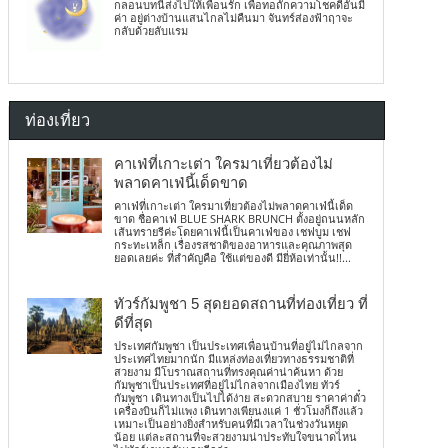
กลอนบทนี้ส่งไปให้เพื่อนรัก เพื่อทอถักความโชคดีอันมี
ค่า อยู่ต่างบ้านแสนไกลไม่คืนมา จันทร์ส่องฟ้าฤาจะ
กลับด้วยลับแรม
ท่องเที่ยว
คาเฟ่ที่เกาะเต่า ใครมาเที่ยวต้องไม่
พลาดคาเฟ่นี้เด็ดขาด
คาเฟ่ที่เกาะเต่า ใครมาเที่ยวต้องไม่พลาดคาเฟ่นี้เด็ด
ขาด ชื่อคาเฟ่ BLUE SHARK BRUNCH ตั้งอยู่ถนนหลัก
เส้นทรายรีค่ะโดยคาเฟ่นี้เป็นคาเฟ่ของ เชฟบูม เชฟ
กระทะเหล็ก เรื่องรสชาติของอาหารและคุณภาพสุด
ยอดเลยค่ะ ที่สำคัญคือ ใช้แต่ของดี มียี่ห้อเท่านั้น!!...
ทัวร์กัมพูชา 5 สุดยอดสถานที่ท่องเที่ยว ที่
ดีที่สุด
ประเทศกัมพูชา เป็นประเทศเพื่อนบ้านที่อยู่ไม่ไกลจาก
ประเทศไทยมากนัก มีแหล่งท่องเที่ยวทางธรรมชาติที่
สวยงาม มีโบราณสถานที่ทรงคุณค่าน่าค้นหา ด้วย
กัมพูชาเป็นประเทศที่อยู่ไม่ไกลจากเมืองไทย ทัวร์
กัมพูชา เดินทางเป็นไปได้ง่าย สะดวกสบาย ราคาค่าตั๋ว
เครื่องบินก็ไม่แพง เดินทางเพียนงแค่ 1 ชั่วโมงก็ถึงแล้ว
เหมาะเป็นอย่างยิ่งสำหรับคนที่มีเวลาในช่วงวันหยุด
น้อย แต่ละสถานที่จะสวยงามน่าประทับใจขนาดไหน