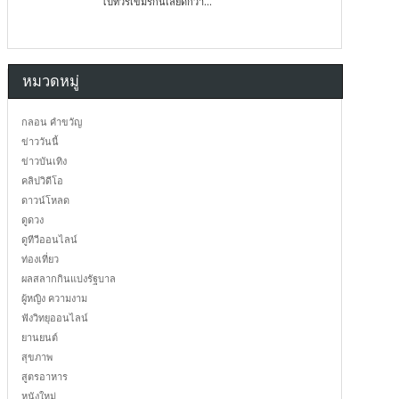
ไปทัวร์เขมรกันเลยดีกว่า...
หมวดหมู่
กลอน คำขวัญ
ข่าววันนี้
ข่าวบันเทิง
คลิปวิดีโอ
ดาวน์โหลด
ดูดวง
ดูทีวีออนไลน์
ท่องเที่ยว
ผลสลากกินแบ่งรัฐบาล
ผู้หญิง ความงาม
ฟังวิทยุออนไลน์
ยานยนต์
สุขภาพ
สูตรอาหาร
หนังใหม่