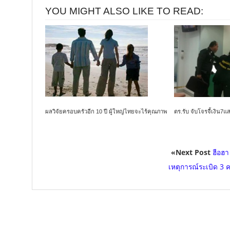
YOU MIGHT ALSO LIKE TO READ:
ผลวิจัยครอบครัวอีก 10 ปี ผู้ใหญ่ไทยจะไร้คุณภาพ
ตร.รับ จับโจรจี้เงิ
«Next Post
ฮือฮ
เหตุการณ์ระเบิด 3 คร