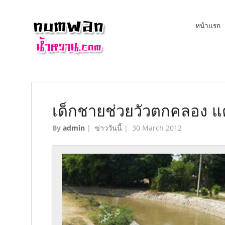
หน้าแรก
เด็กชายช่วยวัวตกคลอง แ
By
admin
|
ข่าววันนี้
|
30 March 2012