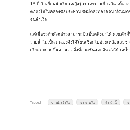
13 ปี กับเพื่อนนักเรียนหญิงรุ่นราวคราวเดียวกัน ได้มา
ตกลงไปในคลองชลประทาน ซึ่งมีตลิ่งที่ลาดชัน ทั้งหมดจ
จนสำเร็จ
แต่เมื่อวัวตัวดังกล่าวสามารถปีนขึ้นตลิ่งมาได้ ด.ช.ศั
ว่ายน้ำไม่เป็น ตนเองจึงได้โยนเชือกไปช่วยเหลือและช่วย
เกียดตะกายขึ้นมา แต่ตลิ่งที่ลาดชันและลื่น ส่งให้จม
Tagged in
ข่าวประจำวัน
ข่าวรายวัน
ข่าววันนี้
ข