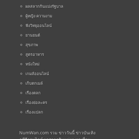
ผลสลากกินแบ่งรัฐบาล
ผู้หญิง ความงาม
ฟังวิทยุออนไลน์
ยานยนต์
สุขภาพ
สูตรอาหาร
หนังใหม่
เกมส์ออนไลน์
เก็บตกเมล์
เรื่องตลก
เรื่องย่อละคร
เรื่องแปลก
NumWan.com รวม ข่าววันนี้ ข่าวบันเทิง