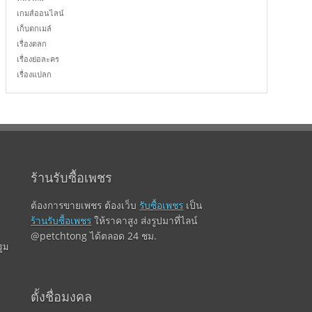
เกมส์ออนไลน์
เก็บตกเมล์
เรื่องตลก
เรื่องย่อละคร
เรื่องแปลก
ร้านรับซื้อเพชร
ต้องการขายเพชร ต้องเว็บ
รับซื้อเพชร
เป็น
ร้านรับซื้อเพชร
ให้ราคาสูง ส่งรูปมาที่ไลน์
@petchtong ได้ตลอด 24 ชม.
ูม
ตั้งชื่อมงคล