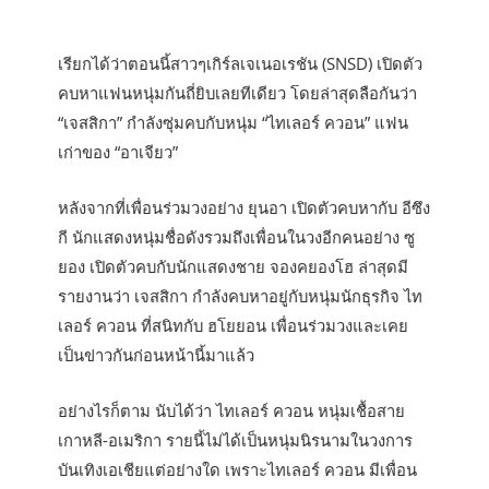
เรียกได้ว่าตอนนี้สาวๆเกิร์ลเจเนอเรชัน (SNSD) เปิดตัว
คบหาแฟนหนุ่มกันถี่ยิบเลยทีเดียว โดยล่าสุดลือกันว่า
“เจสสิกา” กำลังซุ่มคบกับหนุ่ม “ไทเลอร์ ควอน” แฟน
เก่าของ “อาเจียว”
หลังจากที่เพื่อนร่วมวงอย่าง ยุนอา เปิดตัวคบหากับ อีซึง
กี นักแสดงหนุ่มชื่อดังรวมถึงเพื่อนในวงอีกคนอย่าง ซู
ยอง เปิดตัวคบกับนักแสดงชาย จองคยองโฮ ล่าสุดมี
รายงานว่า เจสสิกา กำลังคบหาอยู่กับหนุ่มนักธุรกิจ ไท
เลอร์ ควอน ที่สนิทกับ ฮโยยอน เพื่อนร่วมวงและเคย
เป็นข่าวกันก่อนหน้านี้มาแล้ว
อย่างไรก็ตาม นับได้ว่า ไทเลอร์ ควอน หนุ่มเชื้อสาย
เกาหลี-อเมริกา รายนี้ไม่ได้เป็นหนุ่มนิรนามในวงการ
บันเทิงเอเชียแต่อย่างใด เพราะไทเลอร์ ควอน มีเพื่อน