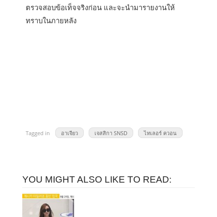
ตรวจสอบข้อเท็จจริงก่อน และจะนำมารายงานให้
ทราบในภายหลัง
Tagged in
อาเจียว
เจสสิกา SNSD
ไทเลอร์ ควอน
YOU MIGHT ALSO LIKE TO READ: