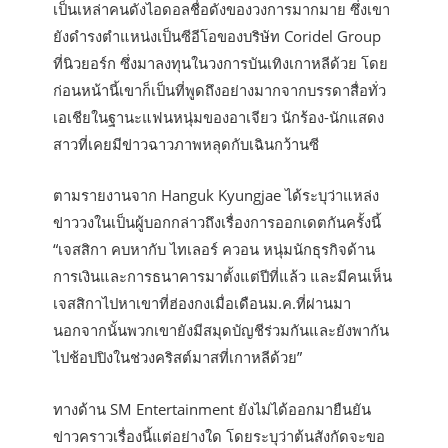
เป็นเหล่าคนดังไอดอลชื่อดังของวงการมากมาย ซึ่งเขา
ยังดำรงตำแหน่งเป็นซีอีโอของบริษัท Coridel Group
ที่นิวยอร์ก ซึ่งมาลงทุนในวงการบันเทิงเกาหลีด้วย โดย
ก่อนหน้านี้เขาก็เป็นที่พูดถึงอย่างมากจากบรรดาสื่อทั่ว
เอเชียในฐานะแฟนหนุ่มของอาเจียว นักร้อง-นักแสดง
สาวที่เคยมีข่าวฉาวภาพหลุดกับเฉินกว้านซี
ตามรายงานจาก Hanguk Kyungjae ได้ระบุว่าแหล่ง
ข่าววงในเป็นผู้บอกกล่าวถึงเรื่องการออกเดตกันครั้งนี้
“เจสสิกา คบหากับ ไทเลอร์ ควอน หนุ่มนักธุรกิจด้าน
การเงินและการธนาคารมาตั้งแต่ปีที่แล้ว และมีคนเห็น
เจสสิกาไปหาเขาที่ฮ่องกงเมื่อเดือนม.ค.ที่ผ่านมา
นอกจากนั้นพวกเขายังมีสมุดบัญชีร่วมกันและยังพากัน
ไปช้อปปิงในช่วงคริสต์มาสที่เกาหลีด้วย”
ทางด้าน SM Entertainment ยังไม่ได้ออกมายืนยัน
ข่าวคราวเรื่องนี้แต่อย่างใด โดยระบุว่าต้นสังกัดจะขอ