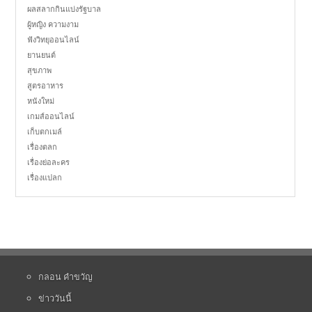
ผลสลากกินแบ่งรัฐบาล
ผู้หญิง ความงาม
ฟังวิทยุออนไลน์
ยานยนต์
สุขภาพ
สูตรอาหาร
หนังใหม่
เกมส์ออนไลน์
เก็บตกเมล์
เรื่องตลก
เรื่องย่อละคร
เรื่องแปลก
กลอน คำขวัญ
ข่าววันนี้