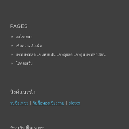
PAGES
ลงโฆษณา
เช็คความเร็วเน็ต
แชท แชทสด แชทหาแฟน แชทคุยสด แชทรูม แชทหาเพื่อน
โค้ดติดเว็บ
ลิงค์แนะนำ
รับซื้อเพชร
|
รับซื้อทองเชียงราย
|
slotxo
ร้านรับซื้อเพชร