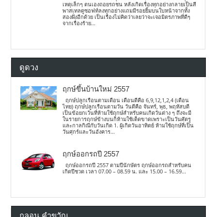
เหตุเล็กๆ ตนเองถอยรถชน หลังเกิดเรื่องทุกอย่างกลายเป็นสี
พาสเทลดูซอฟท์ลงทุกอย่างแถมมีรอยยิ้มบนใบหน้าจากทั้ง
สองฝั่งอีกด้วย เป็นเรื่องไม่คิดว่าเลยว่าจะเจอมิตรภาพที่ดีๆ
จากเรื่องร้าย...
ดูดวง
ฤกษ์ขึ้นบ้านใหม่ 2557
ฤกษ์ปลูกเรือนตามเดือน เดือนดีคือ 6,9,12,1,2,4 (เดือน
ไทย) ฤกษ์ปลูกเรือนตามวัน วันดีคือ จันทร์, พุธ, พฤหัสบดี
เป็นข้อยกเว้นที่ห้ามใช้ฤกษ์สำหรับคนเกิดวันต่าง ๆ ถึงจะมี
ในรายการฤกษ์ข้างบนก็ห้ามใช้เด็ดขาดเพราะเป็นวันศัตรู
และกาลกิณีกับวันเกิด 1. ผู้เกิดวันอาทิตย์ ห้ามใช้ฤกษ์ที่เป็น
วันศุกร์และวันอังคาร...
ฤกษ์ออกรถปี 2557
ฤกษ์ออกรถปี 2557 ตามปีนักษัตร ฤกษ์ออกรถสำหรับคน
เกิดปีชวด เวลา 07.00 – 08.59 น. และ 15.00 – 16.59...
กลอน คำขวัญ