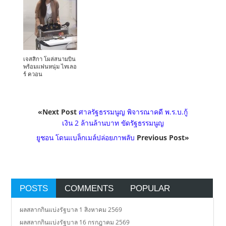
เจสสิกา โผล่สนามบิน
พร้อมแฟนหนุ่ม ไทเลอ
ร์ ควอน
«Next Post
ศาลรัฐธรรมนูญ พิจารณาคดี พ.ร.บ.กู้
เงิน 2 ล้านล้านบาท ขัดรัฐธรรมนูญ
ยูชอน โดนแบล็กเมล์ปล่อยภาพลับ
Previous Post»
POSTS
COMMENTS
POPULAR
ผลสลากกินแบ่งรัฐบาล 1 สิงหาคม 2569
ผลสลากกินแบ่งรัฐบาล 16 กรกฎาคม 2569