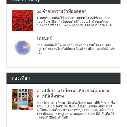
50 คำคมความรักที่ฮอตสุดๆ
1. ตัดกระดาษต้องใช้กรรไกร…แต่ตัดใจต้องใช้เวลา 2. จบ
แบบเจ็บ ๆ “ดีกว่า” เจ็บแบบไม่มีวันจบ… 3. ถ้าชอบก็กด
“Like” ถ้าใช่ก็กด”Love” 4. ผู้ชายไม่ได้ต้องการนางฟ้า แต่...
รอจันทร์
กลอนบทนี้ส่งไปให้เพื่อนรัก เพื่อทอถักความโชคดีอันมีค่า
อยู่ต่างบ้านแสนไกลไม่คืนมา จันทร์ส่องฟ้าฤาจะกลับด้วยลับ
แรม
ท่องเที่ยว
คาเฟ่ที่เกาะเต่า ใครมาเที่ยวต้องไม่พลาด
คาเฟ่นี้เด็ดขาด
คาเฟ่ที่เกาะเต่า ใครมาเที่ยวต้องไม่พลาดคาเฟ่นี้เด็ดขาด ชื่อ
คาเฟ่ BLUE SHARK BRUNCH ตั้งอยู่ถนนหลัก เส้นทรายรี
ค่ะโดยคาเฟ่นี้เป็นคาเฟ่ของ เชฟบูม เชฟกระทะเหล็ก เรื่อง
รสชาติของอาหารและคุณภาพสุดยอดเลยค่ะ ที่สำคัญคือ ใช้
แต่ของดี มียี่ห้อเท่านั้น!!...