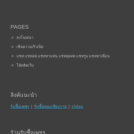
PAGES
ลงโฆษณา
เช็คความเร็วเน็ต
แชท แชทสด แชทหาแฟน แชทคุยสด แชทรูม แชทหาเพื่อน
โค้ดติดเว็บ
ลิงค์แนะนำ
รับซื้อเพชร
|
รับซื้อทองเชียงราย
|
slotxo
ร้านรับซื้อเพชร