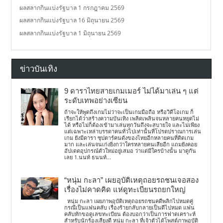
ผลสลากกินแบ่งรัฐบาล 1 กรกฎาคม 2569
ผลสลากกินแบ่งรัฐบาล 16 มิถุนายน 2569
ผลสลากกินแบ่งรัฐบาล 1 มิถุนายน 2569
ข่าวบันเทิง
9 ดาราไทยสายเกมเมอร์ ไม่ได้มาเล่น ๆ แต่
ระดับเทพอย่างเซียน
ถ้าจะให้พูดถึงเกมไม่ว่าจะเป็นเกมมือถือ หรือวิดีโอเกม ก็
เรียกได้ว่าสร้างความบันเทิง เพลิดเพลินจนหลายคนหยุดไม่
ได้ หรือไม่ก็ต้องเข้ามาเล่นทุกวันถึงจะสบายใจ และไม่เพียง
แต่เฉพาะเหล่าบรรดาคนทั่วไปเท่านั้นที่โปรดปราณการเล่น
เกม ยังมีดารา ซุปตาร์คนดังของไทยอีกหลายคนที่ติดเกม
มาก และเล่นจนเก่งยิ่งกว่าใครหลายคนเสียอีก แถมยังคอย
อัปเดตอุปกรณ์ตัวใหม่อยู่เสมอ ว่าแต่มีใครบ้างนั้น มาดูกัน
เลย 1.นนท์ ธนนท์...
“หนุ่ม กะลา” เผยอุบัติเหตุถอยรถชนเจอสอง
เรื่องไม่คาดคิด แห่ดูทะเบียนรถยกใหญ่
หนุ่ม กะลา เผยภาพอุบัติเหตุถอยรถชนคดีพลิกไปหมดคู่
กรณีเป็นแฟนคลับ เรื่องร้ายกลับกลายเป็นดีไปหมด แฟน
คลับทักขอดูเลขทะเบียน ต้องบอกว่าเป็นการฟาดเคราะห์
สำหรับนักร้องเสียงดี หนุ่ม กะลา ที่เจ้าตัวได้โพสต์ภาพอุบัติ