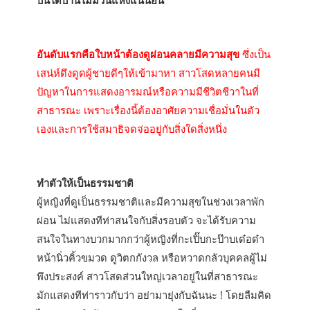
บันไดบ้านไม่มีวันแห้งแน่นอน
อันดับแรกคือใบหน้าต้องดูผ่อนคลายมีความสุข
ซึ่งเป็น
เสน่ห์ดึงดูดผู้ชายดีๆให้เข้ามาหา สาวโสดหลายคนมี
ปัญหาในการแสดงอารมณ์หรือความมีชีวิตชีวาในที่
สาธารณะ เพราะเรื่องนี้ต้องอาศัยความเชื่อมั่นในตัว
เองและการใช้สมาธิจดจ่ออยู่กับสิ่งใดสิ่งหนึ่ง
ทำตัวให้เป็นธรรมชาติ
ผู้หญิงที่ดูเป็นธรรมชาติและมีความสุขในช่วงเวลาพัก
ผ่อน ไม่แสดงทีท่าสนใจกับสิ่งรอบตัว จะได้รับความ
สนใจในทางบวกมากกว่าผู้หญิงที่กะเปิ๊บกะป๊าบเด๋อด๋า
หน้านิ่วคิ้วขมวด ดูวิตกกังวล หรือหวาดกลัวบุคคลผู้ไม่
พึงประสงค์ สาวโสดส่วนใหญ่เวลาอยู่ในที่สาธารณะ
มักแสดงทีท่าราวกับว่า อย่ามายุ่งกับฉันนะ ! โดยลืมคิด