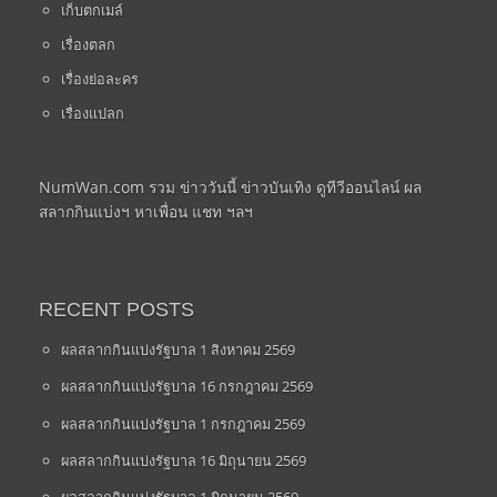
เก็บตกเมล์
เรื่องตลก
เรื่องย่อละคร
เรื่องแปลก
NumWan.com รวม ข่าววันนี้ ข่าวบันเทิง ดูทีวีออนไลน์ ผล
สลากกินแบ่งฯ หาเพื่อน แชท ฯลฯ
RECENT POSTS
ผลสลากกินแบ่งรัฐบาล 1 สิงหาคม 2569
ผลสลากกินแบ่งรัฐบาล 16 กรกฎาคม 2569
ผลสลากกินแบ่งรัฐบาล 1 กรกฎาคม 2569
ผลสลากกินแบ่งรัฐบาล 16 มิถุนายน 2569