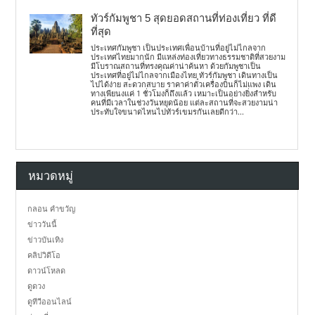
ทัวร์กัมพูชา 5 สุดยอดสถานที่ท่องเที่ยว ที่ดี
ที่สุด
ประเทศกัมพูชา เป็นประเทศเพื่อนบ้านที่อยู่ไม่ไกลจาก
ประเทศไทยมากนัก มีแหล่งท่องเที่ยวทางธรรมชาติที่สวยงาม
มีโบราณสถานที่ทรงคุณค่าน่าค้นหา ด้วยกัมพูชาเป็น
ประเทศที่อยู่ไม่ไกลจากเมืองไทย ทัวร์กัมพูชา เดินทางเป็น
ไปได้ง่าย สะดวกสบาย ราคาค่าตั๋วเครื่องบินก็ไม่แพง เดิน
ทางเพียนงแค่ 1 ชั่วโมงก็ถึงแล้ว เหมาะเป็นอย่างยิ่งสำหรับ
คนที่มีเวลาในช่วงวันหยุดน้อย แต่ละสถานที่จะสวยงามน่า
ประทับใจขนาดไหนไปทัวร์เขมรกันเลยดีกว่า...
หมวดหมู่
กลอน คำขวัญ
ข่าววันนี้
ข่าวบันเทิง
คลิปวิดีโอ
ดาวน์โหลด
ดูดวง
ดูทีวีออนไลน์