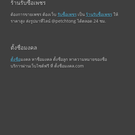
ร้านรับซื้อเพชร
ต้องการขายเพชร ต้องเว็บ
รับซื้อเพชร
เป็น
ร้านรับซื้อเพชร
ให้
ราคาสูง ส่งรูปมาที่ไลน์ @petchtong ได้ตลอด 24 ชม.
ตั้งชื่อมงคล
ตั้งชื่อ
มงคล หาชื่อมงคล ตั้งชื่อลูก หาความหมายของชื่อ
บริการผ่านเว็บไซต์ฟรี ที่ ตั้งชื่อมงคล.com