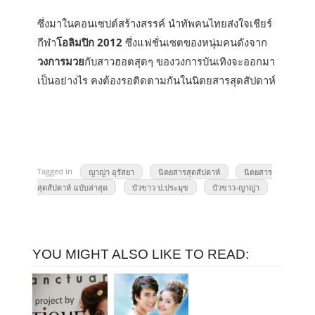
ซึ่งมาในคอนเซปต์สร้างสรรค์ นำทัพคนไทยส่งใจเชียร์
กีฬา
โอลิมปิก 2012
ซึ่งแฟชั่นเซตของหนุ่มคนดังจาก
วงการมวย
กับสาวฮอตสุดๆ ของวงการบันเทิงจะออกมา
เป็นอย่างไร คงต้องรอติดตามกันในนิตยสารสุดสัปดาห์
Tagged in
ญาญ่า อุรัสยา
นิตยสารสุดสัปดาห์
นิตยสาร
สุดสัปดาห์ ฉบับล่าสุด
บัวขาว ป.ประมุข
บัวขาว-ญาญ่า
YOU MIGHT ALSO LIKE TO READ: