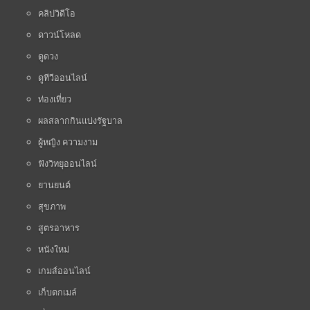
คลิปวิดีโอ
ดาวน์โหลด
ดูดวง
ดูทีวีออนไลน์
ท่องเที่ยว
ผลสลากกินแบ่งรัฐบาล
ผู้หญิง ความงาม
ฟังวิทยุออนไลน์
ยานยนต์
สุขภาพ
สูตรอาหาร
หนังใหม่
เกมส์ออนไลน์
เก็บตกเมล์