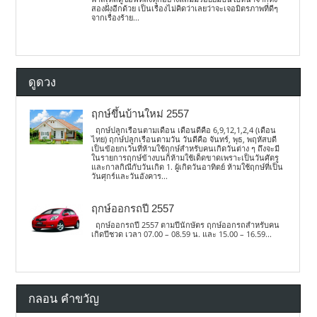
สองฝั่งอีกด้วย เป็นเรื่องไม่คิดว่าเลยว่าจะเจอมิตรภาพที่ดีๆ
จากเรื่องร้าย...
ดูดวง
ฤกษ์ขึ้นบ้านใหม่ 2557
ฤกษ์ปลูกเรือนตามเดือน เดือนดีคือ 6,9,12,1,2,4 (เดือน
ไทย) ฤกษ์ปลูกเรือนตามวัน วันดีคือ จันทร์, พุธ, พฤหัสบดี
เป็นข้อยกเว้นที่ห้ามใช้ฤกษ์สำหรับคนเกิดวันต่าง ๆ ถึงจะมี
ในรายการฤกษ์ข้างบนก็ห้ามใช้เด็ดขาดเพราะเป็นวันศัตรู
และกาลกิณีกับวันเกิด 1. ผู้เกิดวันอาทิตย์ ห้ามใช้ฤกษ์ที่เป็น
วันศุกร์และวันอังคาร...
ฤกษ์ออกรถปี 2557
ฤกษ์ออกรถปี 2557 ตามปีนักษัตร ฤกษ์ออกรถสำหรับคน
เกิดปีชวด เวลา 07.00 – 08.59 น. และ 15.00 – 16.59...
กลอน คำขวัญ