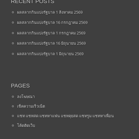
RECENT POSTS
ผลสลากกินแบ่งรัฐบาล 1 สิงหาคม 2569
ผลสลากกินแบ่งรัฐบาล 16 กรกฎาคม 2569
ผลสลากกินแบ่งรัฐบาล 1 กรกฎาคม 2569
ผลสลากกินแบ่งรัฐบาล 16 มิถุนายน 2569
ผลสลากกินแบ่งรัฐบาล 1 มิถุนายน 2569
PAGES
ลงโฆษณา
เช็คความเร็วเน็ต
แชท แชทสด แชทหาแฟน แชทคุยสด แชทรูม แชทหาเพื่อน
โค้ดติดเว็บ