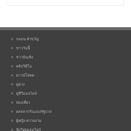
กลอน คำขวัญ
ข่าววันนี้
ข่าวบันเทิง
คลิปวิดีโอ
ดาวน์โหลด
ดูดวง
ดูทีวีออนไลน์
ท่องเที่ยว
ผลสลากกินแบ่งรัฐบาล
ผู้หญิง ความงาม
ฟังวิทยุออนไลน์