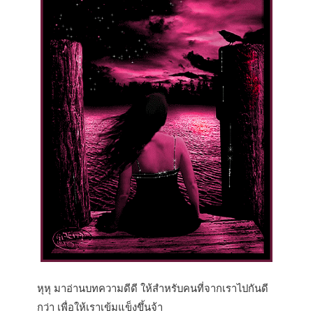
หุหุ มาอ่านบทความดีดี ให้สำหรับคนที่จากเราไปกันดี
กว่า เพื่อให้เราเข้มแข็งขึ้นจ้า