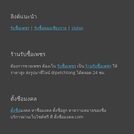
ลิงค์แนะนำ
รับซื้อเพชร
|
รับซื้อทองเชียงราย
|
slotxo
ร้านรับซื้อเพชร
ต้องการขายเพชร ต้องเว็บ
รับซื้อเพชร
เป็น
ร้านรับซื้อเพชร
ให้
ราคาสูง ส่งรูปมาที่ไลน์ @petchtong ได้ตลอด 24 ชม.
ตั้งชื่อมงคล
ตั้งชื่อ
มงคล หาชื่อมงคล ตั้งชื่อลูก หาความหมายของชื่อ
บริการผ่านเว็บไซต์ฟรี ที่ ตั้งชื่อมงคล.com