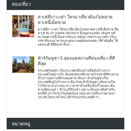
ท่องเที่ยว
คาเฟ่ที่เกาะเต่า ใครมาเที่ยวต้องไม่พลาด
คาเฟ่นี้เด็ดขาด
คาเฟ่ที่เกาะเต่า ใครมาเที่ยวต้องไม่พลาดคาเฟ่นี้เด็ดขาด ชื่อ
คาเฟ่ BLUE SHARK BRUNCH ตั้งอยู่ถนนหลัก เส้นทรายรี
ค่ะโดยคาเฟ่นี้เป็นคาเฟ่ของ เชฟบูม เชฟกระทะเหล็ก เรื่อง
รสชาติของอาหารและคุณภาพสุดยอดเลยค่ะ ที่สำคัญคือ ใช้
แต่ของดี มียี่ห้อเท่านั้น!!...
ทัวร์กัมพูชา 5 สุดยอดสถานที่ท่องเที่ยว ที่ดี
ที่สุด
ประเทศกัมพูชา เป็นประเทศเพื่อนบ้านที่อยู่ไม่ไกลจาก
ประเทศไทยมากนัก มีแหล่งท่องเที่ยวทางธรรมชาติที่สวยงาม
มีโบราณสถานที่ทรงคุณค่าน่าค้นหา ด้วยกัมพูชาเป็น
ประเทศที่อยู่ไม่ไกลจากเมืองไทย ทัวร์กัมพูชา เดินทางเป็น
ไปได้ง่าย สะดวกสบาย ราคาค่าตั๋วเครื่องบินก็ไม่แพง เดิน
ทางเพียนงแค่ 1 ชั่วโมงก็ถึงแล้ว เหมาะเป็นอย่างยิ่งสำหรับ
คนที่มีเวลาในช่วงวันหยุดน้อย แต่ละสถานที่จะสวยงามน่า
ประทับใจขนาดไหนไปทัวร์เขมรกันเลยดีกว่า...
หมวดหมู่