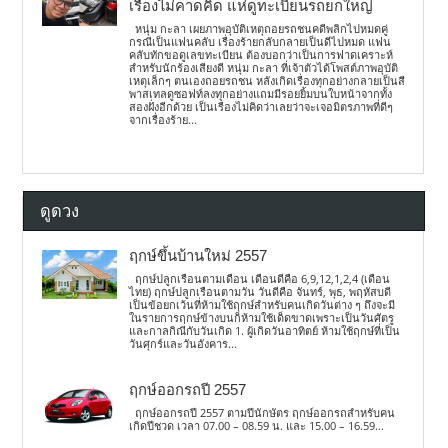
เรื่องไม่คาดคิด แห่ดูทะเบียนรถยกใหญ่
หนุ่ม กะลา เผยภาพอุบัติเหตุถอยรถชนคดีพลิกไปหมดคู่
กรณีเป็นแฟนคลับ เรื่องร้ายกลับกลายเป็นดีไปหมด แฟน
คลับทักขอดูเลขทะเบียน ต้องบอกว่าเป็นการฟาดเคราะห์
สำหรับนักร้องเสียงดี หนุ่ม กะลา ที่เจ้าตัวได้โพสต์ภาพอุบัติ
เหตุเล็กๆ ตนเองถอยรถชน หลังเกิดเรื่องทุกอย่างกลายเป็นสี
พาสเทลดูซอฟท์ลงทุกอย่างแถมมีรอยยิ้มบนใบหน้าจากทั้ง
สองฝั่งอีกด้วย เป็นเรื่องไม่คิดว่าเลยว่าจะเจอมิตรภาพที่ดีๆ
จากเรื่องร้าย...
ดูดวง
ฤกษ์ขึ้นบ้านใหม่ 2557
ฤกษ์ปลูกเรือนตามเดือน เดือนดีคือ 6,9,12,1,2,4 (เดือน
ไทย) ฤกษ์ปลูกเรือนตามวัน วันดีคือ จันทร์, พุธ, พฤหัสบดี
เป็นข้อยกเว้นที่ห้ามใช้ฤกษ์สำหรับคนเกิดวันต่าง ๆ ถึงจะมี
ในรายการฤกษ์ข้างบนก็ห้ามใช้เด็ดขาดเพราะเป็นวันศัตรู
และกาลกิณีกับวันเกิด 1. ผู้เกิดวันอาทิตย์ ห้ามใช้ฤกษ์ที่เป็น
วันศุกร์และวันอังคาร...
ฤกษ์ออกรถปี 2557
ฤกษ์ออกรถปี 2557 ตามปีนักษัตร ฤกษ์ออกรถสำหรับคน
เกิดปีชวด เวลา 07.00 – 08.59 น. และ 15.00 – 16.59...