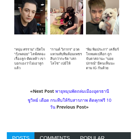
“หนุ่ม ศรราม” เปิดใจ
“กานต์ วิภากร” อวด
“พิม พิมประภา” เคลียร์
“กุ้งพลอย” ไลฟ์สดฉะ
แหวนทับทิมล้อมเพชร
ใจหมดเปลือก ถูก
เรื่องลูก-ติดเหล้า เขา
สิบกว่ากะรัต “เสก
จับตาสถานะ “บอย
บอกเองว่าไม่เอาลูก
โลโซ” เปย์ให้
ปกรณ์” มีคนเห็นนะ
แล้ว
ตาม IG กันด้วย
«Next Post
พายุหมุนพัดถล่มเมืองอุดรธานี
ชูวิทย์ เดือด กระทืบให้รับสารภาพ ติดคุกฟรี 10
วัน
Previous Post»
POSTS
COMMENTS
POPULAR