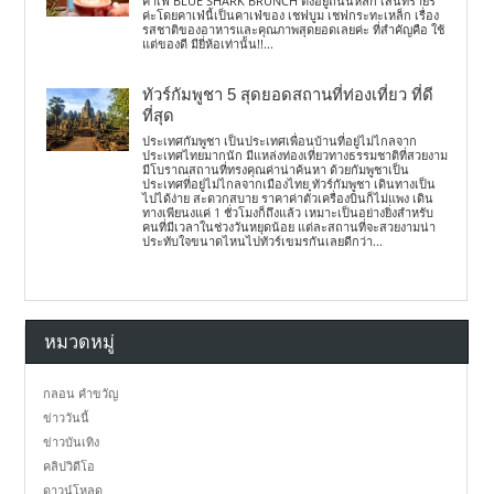
คาเฟ่ BLUE SHARK BRUNCH ตั้งอยู่ถนนหลัก เส้นทรายรี
ค่ะโดยคาเฟ่นี้เป็นคาเฟ่ของ เชฟบูม เชฟกระทะเหล็ก เรื่อง
รสชาติของอาหารและคุณภาพสุดยอดเลยค่ะ ที่สำคัญคือ ใช้
แต่ของดี มียี่ห้อเท่านั้น!!...
ทัวร์กัมพูชา 5 สุดยอดสถานที่ท่องเที่ยว ที่ดี
ที่สุด
ประเทศกัมพูชา เป็นประเทศเพื่อนบ้านที่อยู่ไม่ไกลจาก
ประเทศไทยมากนัก มีแหล่งท่องเที่ยวทางธรรมชาติที่สวยงาม
มีโบราณสถานที่ทรงคุณค่าน่าค้นหา ด้วยกัมพูชาเป็น
ประเทศที่อยู่ไม่ไกลจากเมืองไทย ทัวร์กัมพูชา เดินทางเป็น
ไปได้ง่าย สะดวกสบาย ราคาค่าตั๋วเครื่องบินก็ไม่แพง เดิน
ทางเพียนงแค่ 1 ชั่วโมงก็ถึงแล้ว เหมาะเป็นอย่างยิ่งสำหรับ
คนที่มีเวลาในช่วงวันหยุดน้อย แต่ละสถานที่จะสวยงามน่า
ประทับใจขนาดไหนไปทัวร์เขมรกันเลยดีกว่า...
หมวดหมู่
กลอน คำขวัญ
ข่าววันนี้
ข่าวบันเทิง
คลิปวิดีโอ
ดาวน์โหลด