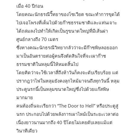
เมื่อ 40 ปีก่อน
โดยคณะนักธรณีวิืทยาของโซเวียต ขณะทำการขุดได้
ไปเจอโพรงที่เต็มไปด้วยก๊าซธรรมชาติและแท่นเจาะ
ได้ถล่มลงไปทำให้เกิดเป็นรูขนาดใหญ่ที่มีเส้นผ่า
ศูนย์กลางถึง 70 เมตร
ซึ่งทางคณะนักธรณีวิทยากลัวว่าจะมีก๊าซพิษลอยออก
มาเป็นอันตรายต่อผู้คนจึงตัดสินใจที่จะเผาก๊าช
ธรรมชาติในหลุมนี้ให้หมดสิ้นไป
โดยคิดว่าจะใช้เวลาสี่ถึงห้าวันก็คงจะดับเรียบร้อย แต่
ปรากฎว่าไฟในหลุมยังคงลุกไหม้มาจนถึงทุกวันนี้ หลุม
ประตูนรกนี้เป็นหลุมขนาดใหญ่ซึ่งไปด้วยแก๊สพิษ
มากมาย
คนท้องถิ่นจะเรียกว่า “The Door to Hell” หรือประตูสู่
นรก ประกอบไปด้วยพลังการเผาไหม้เป็นระยะเวลาต่อ
เนื่องยาวนานมากถึง 40 ปีโดยไม่เคยดับเลยแม้แต่
วินาทีเดียว