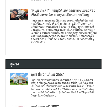
“หนุ่ม กะลา” เผยอุบัติเหตุถอยรถชนเจอสอง
เรื่องไม่คาดคิด แห่ดูทะเบียนรถยกใหญ่
หนุ่ม กะลา เผยภาพอุบัติเหตุถอยรถชนคดีพลิกไปหมดคู่
กรณีเป็นแฟนคลับ เรื่องร้ายกลับกลายเป็นดีไปหมด แฟน
คลับทักขอดูเลขทะเบียน ต้องบอกว่าเป็นการฟาดเคราะห์
สำหรับนักร้องเสียงดี หนุ่ม กะลา ที่เจ้าตัวได้โพสต์ภาพอุบัติ
เหตุเล็กๆ ตนเองถอยรถชน หลังเกิดเรื่องทุกอย่างกลายเป็นสี
พาสเทลดูซอฟท์ลงทุกอย่างแถมมีรอยยิ้มบนใบหน้าจากทั้ง
สองฝั่งอีกด้วย เป็นเรื่องไม่คิดว่าเลยว่าจะเจอมิตรภาพที่ดีๆ
จากเรื่องร้าย...
ดูดวง
ฤกษ์ขึ้นบ้านใหม่ 2557
ฤกษ์ปลูกเรือนตามเดือน เดือนดีคือ 6,9,12,1,2,4 (เดือน
ไทย) ฤกษ์ปลูกเรือนตามวัน วันดีคือ จันทร์, พุธ, พฤหัสบดี
เป็นข้อยกเว้นที่ห้ามใช้ฤกษ์สำหรับคนเกิดวันต่าง ๆ ถึงจะมี
ในรายการฤกษ์ข้างบนก็ห้ามใช้เด็ดขาดเพราะเป็นวันศัตรู
และกาลกิณีกับวันเกิด 1. ผู้เกิดวันอาทิตย์ ห้ามใช้ฤกษ์ที่เป็น
วันศุกร์และวันอังคาร...
ฤกษ์ออกรถปี 2557