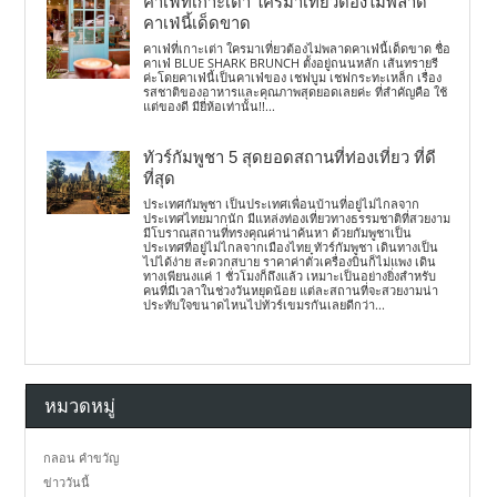
คาเฟ่ที่เกาะเต่า ใครมาเที่ยวต้องไม่พลาด
คาเฟ่นี้เด็ดขาด
คาเฟ่ที่เกาะเต่า ใครมาเที่ยวต้องไม่พลาดคาเฟ่นี้เด็ดขาด ชื่อ
คาเฟ่ BLUE SHARK BRUNCH ตั้งอยู่ถนนหลัก เส้นทรายรี
ค่ะโดยคาเฟ่นี้เป็นคาเฟ่ของ เชฟบูม เชฟกระทะเหล็ก เรื่อง
รสชาติของอาหารและคุณภาพสุดยอดเลยค่ะ ที่สำคัญคือ ใช้
แต่ของดี มียี่ห้อเท่านั้น!!...
ทัวร์กัมพูชา 5 สุดยอดสถานที่ท่องเที่ยว ที่ดี
ที่สุด
ประเทศกัมพูชา เป็นประเทศเพื่อนบ้านที่อยู่ไม่ไกลจาก
ประเทศไทยมากนัก มีแหล่งท่องเที่ยวทางธรรมชาติที่สวยงาม
มีโบราณสถานที่ทรงคุณค่าน่าค้นหา ด้วยกัมพูชาเป็น
ประเทศที่อยู่ไม่ไกลจากเมืองไทย ทัวร์กัมพูชา เดินทางเป็น
ไปได้ง่าย สะดวกสบาย ราคาค่าตั๋วเครื่องบินก็ไม่แพง เดิน
ทางเพียนงแค่ 1 ชั่วโมงก็ถึงแล้ว เหมาะเป็นอย่างยิ่งสำหรับ
คนที่มีเวลาในช่วงวันหยุดน้อย แต่ละสถานที่จะสวยงามน่า
ประทับใจขนาดไหนไปทัวร์เขมรกันเลยดีกว่า...
หมวดหมู่
กลอน คำขวัญ
ข่าววันนี้