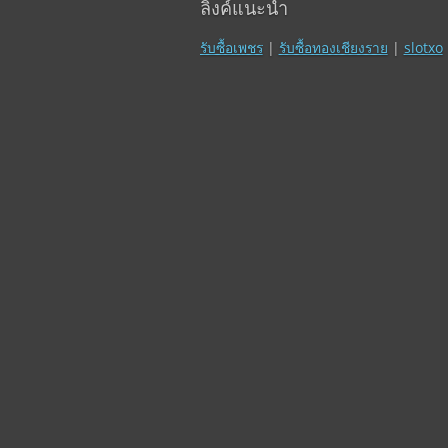
ลิงค์แนะนำ
รับซื้อเพชร
|
รับซื้อทองเชียงราย
|
slotxo