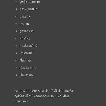
ผู้หญิง ความงาม
ฟังวิทยุออนไลน์
ยานยนต์
สุขภาพ
สูตรอาหาร
หนังใหม่
เกมส์ออนไลน์
เก็บตกเมล์
เรื่องตลก
เรื่องย่อละคร
เรื่องแปลก
NumWan.com รวม ข่าววันนี้ ข่าวบันเทิง
ดูทีวีออนไลน์ ผลสลากกินแบ่งฯ หาเพื่อน
แชท ฯลฯ