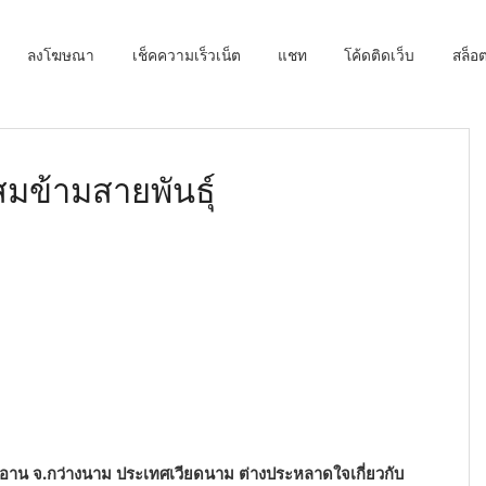
ลงโฆษณา
เช็คความเร็วเน็ต
แชท
โค้ดติดเว็บ
สล็
สมข้ามสายพันธุ์
งอาน จ.กว่างนาม ประเทศเวียดนาม ต่างประหลาดใจเกี่ยวกับ