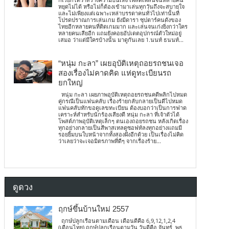
หยุดไม่ได้ หรือไม่ก็ต้องเข้ามาเล่นทุกวันถึงจะสบายใจ
และไม่เพียงแต่เฉพาะเหล่าบรรดาคนทั่วไปเท่านั้นที่
โปรดปราณการเล่นเกม ยังมีดารา ซุปตาร์คนดังของ
ไทยอีกหลายคนที่ติดเกมมาก และเล่นจนเก่งยิ่งกว่าใคร
หลายคนเสียอีก แถมยังคอยอัปเดตอุปกรณ์ตัวใหม่อยู่
เสมอ ว่าแต่มีใครบ้างนั้น มาดูกันเลย 1.นนท์ ธนนท์...
“หนุ่ม กะลา” เผยอุบัติเหตุถอยรถชนเจอ
สองเรื่องไม่คาดคิด แห่ดูทะเบียนรถ
ยกใหญ่
หนุ่ม กะลา เผยภาพอุบัติเหตุถอยรถชนคดีพลิกไปหมด
คู่กรณีเป็นแฟนคลับ เรื่องร้ายกลับกลายเป็นดีไปหมด
แฟนคลับทักขอดูเลขทะเบียน ต้องบอกว่าเป็นการฟาด
เคราะห์สำหรับนักร้องเสียงดี หนุ่ม กะลา ที่เจ้าตัวได้
โพสต์ภาพอุบัติเหตุเล็กๆ ตนเองถอยรถชน หลังเกิดเรื่อง
ทุกอย่างกลายเป็นสีพาสเทลดูซอฟท์ลงทุกอย่างแถมมี
รอยยิ้มบนใบหน้าจากทั้งสองฝั่งอีกด้วย เป็นเรื่องไม่คิด
ว่าเลยว่าจะเจอมิตรภาพที่ดีๆ จากเรื่องร้าย...
ดูดวง
ฤกษ์ขึ้นบ้านใหม่ 2557
ฤกษ์ปลูกเรือนตามเดือน เดือนดีคือ 6,9,12,1,2,4
(เดือนไทย) ฤกษ์ปลูกเรือนตามวัน วันดีคือ จันทร์, พุธ,