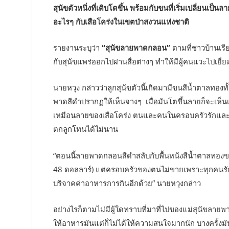
สุนัขตัวหนึ่งที่เติบโตขึ้น พร้อมกับขนที่เริ่มเปลี่ยนเป
อะไรๆ กับเสือโคร่งในเขตป่าสงวนแห่งชาติ
รายงานระบุว่า
“สุนัขลายพาดกลอน”
ตามที่ชาวบ้านเรียก
กับสุนัขแพร่ออกไปผ่านสื่อต่างๆ ทำให้มีผู้คนแวะไปเยี่
นายหวุง กล่าวว่าลูกสุนัขตัวนี้เกิดมามีขนสีน้ำตาลทองท
พาดสีดำปรากฏให้เห็นจางๆ เมื่อมันโตขึ้นลายก็จะเห็นเด่
เหมือนลายของเสือโคร่ง ตนและคนในครอบครัวรักและดูแล
ตกลูกโทนได้ไม่นาน
“ตอนนี้ลายพาดกลอนสีดำสลับกับพื้นหนังสีน้ำตาลทองข
48 ดอลลาร์) แต่ครอบครัวของตนไม่ขายเพราะทุกคนรั
บริจาคค่าอาหารการกินอีกด้วย” นายหวุงกล่าว
อย่างไรก็ตามไม่มีผู้ใดทราบที่มาที่ไปของแม่สุนัขลายพา
ให้อาหารมันแต่ก็ไม่ได้ให้ความสนใจมากนัก บางครั้งมั