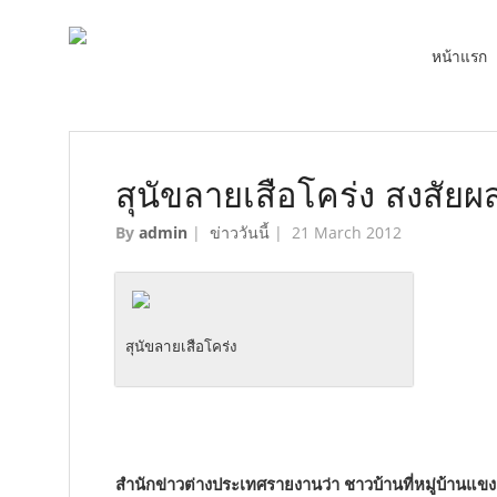
หน้าแรก
สุนัขลายเสือโคร่ง สงสัยผ
By
admin
|
ข่าววันนี้
|
21 March 2012
สุนัขลายเสือโคร่ง
สำนักข่าวต่างประเทศรายงานว่า ชาวบ้านที่หมู่บ้านแข