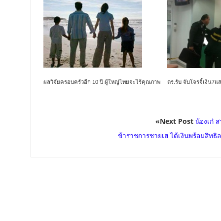
ผลวิจัยครอบครัวอีก 10 ปี ผู้ใหญ่ไทยจะไร้คุณภาพ
ตร.รับ จับโจรจี้เงิ
«Next Post
น้องเก๋ 
ข้าราชการชายเฮ ได้เงินพร้อมสิทธ