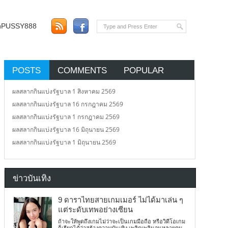
อตPUSSY888
POSTS
COMMENTS
POPULAR
ผลสลากกินแบ่งรัฐบาล 1 สิงหาคม 2569
ผลสลากกินแบ่งรัฐบาล 16 กรกฎาคม 2569
ผลสลากกินแบ่งรัฐบาล 1 กรกฎาคม 2569
ผลสลากกินแบ่งรัฐบาล 16 มิถุนายน 2569
ผลสลากกินแบ่งรัฐบาล 1 มิถุนายน 2569
ข่าวบันเทิง
9 ดาราไทยสายเกมเมอร์ ไม่ได้มาเล่น ๆ
แต่ระดับเทพอย่างเซียน
ถ้าจะให้พูดถึงเกมไม่ว่าจะเป็นเกมมือถือ หรือวิดีโอเกม
ก็เรียกได้ว่าสร้างความบันเทิง เพลิดเพลินจนหลายคน