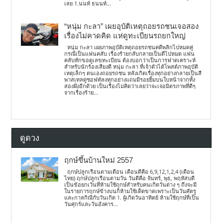
เลย 1.นนท์ ธนนท์...
“หนุ่ม กะลา” เผยอุบัติเหตุถอยรถชนเจอสอง
เรื่องไม่คาดคิด แห่ดูทะเบียนรถยกใหญ่
หนุ่ม กะลา เผยภาพอุบัติเหตุถอยรถชนคดีพลิกไปหมดคู่
กรณีเป็นแฟนคลับ เรื่องร้ายกลับกลายเป็นดีไปหมด แฟน
คลับทักขอดูเลขทะเบียน ต้องบอกว่าเป็นการฟาดเคราะห์
สำหรับนักร้องเสียงดี หนุ่ม กะลา ที่เจ้าตัวได้โพสต์ภาพอุบัติ
เหตุเล็กๆ ตนเองถอยรถชน หลังเกิดเรื่องทุกอย่างกลายเป็นสี
พาสเทลดูซอฟท์ลงทุกอย่างแถมมีรอยยิ้มบนใบหน้าจากทั้ง
สองฝั่งอีกด้วย เป็นเรื่องไม่คิดว่าเลยว่าจะเจอมิตรภาพที่ดีๆ
จากเรื่องร้าย...
ดูดวง
ฤกษ์ขึ้นบ้านใหม่ 2557
ฤกษ์ปลูกเรือนตามเดือน เดือนดีคือ 6,9,12,1,2,4 (เดือน
ไทย) ฤกษ์ปลูกเรือนตามวัน วันดีคือ จันทร์, พุธ, พฤหัสบดี
เป็นข้อยกเว้นที่ห้ามใช้ฤกษ์สำหรับคนเกิดวันต่าง ๆ ถึงจะมี
ในรายการฤกษ์ข้างบนก็ห้ามใช้เด็ดขาดเพราะเป็นวันศัตรู
และกาลกิณีกับวันเกิด 1. ผู้เกิดวันอาทิตย์ ห้ามใช้ฤกษ์ที่เป็น
วันศุกร์และวันอังคาร...