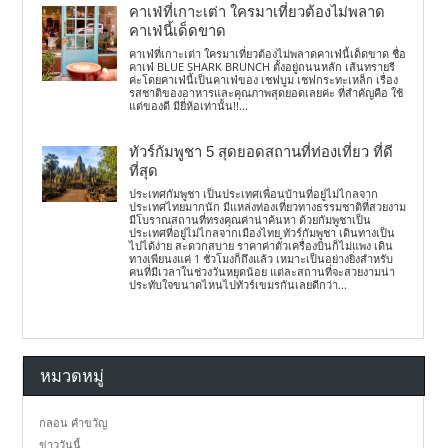
คาเฟ่ที่เกาะเต่า ใครมาเที่ยวต้องไม่พลาด
คาเฟ่นี้เด็ดขาด
คาเฟ่ที่เกาะเต่า ใครมาเที่ยวต้องไม่พลาดคาเฟ่นี้เด็ดขาด ชื่อ
คาเฟ่ BLUE SHARK BRUNCH ตั้งอยู่ถนนหลัก เส้นทรายรี
ค่ะโดยคาเฟ่นี้เป็นคาเฟ่ของ เชฟบูม เชฟกระทะเหล็ก เรื่อง
รสชาติของอาหารและคุณภาพสุดยอดเลยค่ะ ที่สำคัญคือ ใช้
แต่ของดี มียี่ห้อเท่านั้น!!...
ทัวร์กัมพูชา 5 สุดยอดสถานที่ท่องเที่ยว ที่ดี
ที่สุด
ประเทศกัมพูชา เป็นประเทศเพื่อนบ้านที่อยู่ไม่ไกลจาก
ประเทศไทยมากนัก มีแหล่งท่องเที่ยวทางธรรมชาติที่สวยงาม
มีโบราณสถานที่ทรงคุณค่าน่าค้นหา ด้วยกัมพูชาเป็น
ประเทศที่อยู่ไม่ไกลจากเมืองไทย ทัวร์กัมพูชา เดินทางเป็น
ไปได้ง่าย สะดวกสบาย ราคาค่าตั๋วเครื่องบินก็ไม่แพง เดิน
ทางเพียนงแค่ 1 ชั่วโมงก็ถึงแล้ว เหมาะเป็นอย่างยิ่งสำหรับ
คนที่มีเวลาในช่วงวันหยุดน้อย แต่ละสถานที่จะสวยงามน่า
ประทับใจขนาดไหนไปทัวร์เขมรกันเลยดีกว่า...
หมวดหมู่
กลอน คำขวัญ
ข่าววันนี้