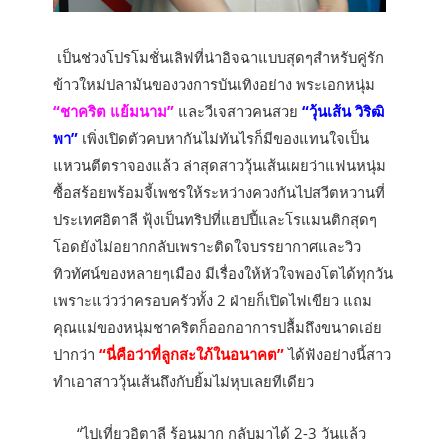
เป็นช่วงโปรโมชั่นเลิฟที่น่าอิจฉาแบบสุดๆสำหรับคู่รัก
ข้าวใหม่ปลามันของวงการบันเทิงอย่าง พระเอกหนุ่ม
“ชาคริต แย้มนาม”
และวีเจสาวคนสวย
“วุ้นเส้น วิริฒิ
พา”
เพิ่งเปิดตัวคบหากันไม่ทันไรก็มีของแทนใจเป็น
แหวนตีตราจองแล้ว ล่าสุดสาววุ้นเส้นเผยว่าแฟนหนุ่ม
ซื้อสร้อยพร้อมจี้เพชรให้ระหว่างควงกันไปสวีตหวานที่
ประเทศอิตาลี ฟุ้งเป็นทริปที่แฮปปี้และโรแมนติกสุดๆ
โอดยังไม่อยากกลับเพราะติดใจบรรยากาศและวิว
ทิวทัศน์ของหลายๆเมือง มีเรื่องให้หัวใจพองโตได้ทุกวัน
เพราะแว่วว่าครอบครัวทั้ง 2 ฝ่ายก็เปิดไฟเขียว แถม
คุณแม่ของหนุ่มชาคริตก็ออกอาการปลื้มถึงขนาดเอ่ย
ปากว่า
“นี่คือว่าที่ลูกสะใภ้ในอนาคต”
ได้ฟังอย่างนี้สาว
ทำเอาสาววุ้นเส้นถึงกับยิ้มไม่หุบเลยทีเดียว
“ไปเที่ยวอิตาลี ร้อนมาก กลับมาได้ 2-3 วันแล้ว