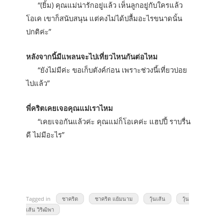
“(ยิ้ม) คุณแม่น่ารักอยู่แล้ว เห็นลูกอยู่กับใครแล้ว
โอเค เขาก็สนับสนุน แต่คงไม่ได้ปลื้มอะไรขนาดนั้น
ปกติค่ะ”
หลังจากนี้มีแพลนจะไปเที่ยวไหนกันต่อไหม
“ยังไม่มีค่ะ ขอเก็บตังค์ก่อน เพราะช่วงนี้เที่ยวบ่อย
ไปแล้ว”
พี่คริตเคยเจอคุณแม่เราไหม
“เคยเจอกันแล้วค่ะ คุณแม่ก็โอเคค่ะ แฮปปี้ ราบรื่น
ดี ไม่มีอะไร”
Tagged in
ชาคริต
ชาคริต แย้มนาม
วุ้นเส้น
วุ้น
เส้น วิริฒิพา