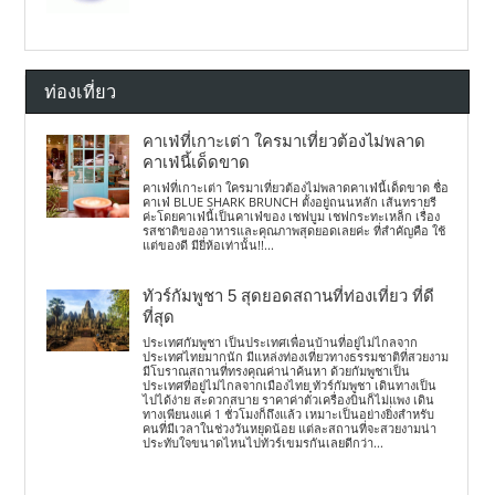
ท่องเที่ยว
คาเฟ่ที่เกาะเต่า ใครมาเที่ยวต้องไม่พลาด
คาเฟ่นี้เด็ดขาด
คาเฟ่ที่เกาะเต่า ใครมาเที่ยวต้องไม่พลาดคาเฟ่นี้เด็ดขาด ชื่อ
คาเฟ่ BLUE SHARK BRUNCH ตั้งอยู่ถนนหลัก เส้นทรายรี
ค่ะโดยคาเฟ่นี้เป็นคาเฟ่ของ เชฟบูม เชฟกระทะเหล็ก เรื่อง
รสชาติของอาหารและคุณภาพสุดยอดเลยค่ะ ที่สำคัญคือ ใช้
แต่ของดี มียี่ห้อเท่านั้น!!...
ทัวร์กัมพูชา 5 สุดยอดสถานที่ท่องเที่ยว ที่ดี
ที่สุด
ประเทศกัมพูชา เป็นประเทศเพื่อนบ้านที่อยู่ไม่ไกลจาก
ประเทศไทยมากนัก มีแหล่งท่องเที่ยวทางธรรมชาติที่สวยงาม
มีโบราณสถานที่ทรงคุณค่าน่าค้นหา ด้วยกัมพูชาเป็น
ประเทศที่อยู่ไม่ไกลจากเมืองไทย ทัวร์กัมพูชา เดินทางเป็น
ไปได้ง่าย สะดวกสบาย ราคาค่าตั๋วเครื่องบินก็ไม่แพง เดิน
ทางเพียนงแค่ 1 ชั่วโมงก็ถึงแล้ว เหมาะเป็นอย่างยิ่งสำหรับ
คนที่มีเวลาในช่วงวันหยุดน้อย แต่ละสถานที่จะสวยงามน่า
ประทับใจขนาดไหนไปทัวร์เขมรกันเลยดีกว่า...