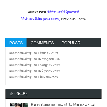
«Next Post
วิธีทำบะหมี่ซีฟู๊ดเกาหลี
วิธีทำบะหมี่เย็น (แนง-มยอน)
Previous Post»
POSTS
COMMENTS
POPULAR
ผลสลากกินแบ่งรัฐบาล 1 สิงหาคม 2569
ผลสลากกินแบ่งรัฐบาล 16 กรกฎาคม 2569
ผลสลากกินแบ่งรัฐบาล 1 กรกฎาคม 2569
ผลสลากกินแบ่งรัฐบาล 16 มิถุนายน 2569
ผลสลากกินแบ่งรัฐบาล 1 มิถุนายน 2569
ข่าวบันเทิง
9 ดาราไทยสายเกมเมอร์ ไม่ได้มาเล่น ๆ แต่