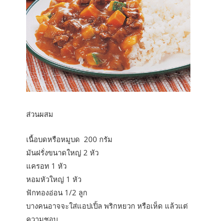
ส่วนผสม
เนื้อบดหรือหมูบด 200 กรัม
มันฝรั่งขนาดใหญ่ 2 หัว
แครอท 1 หัว
หอมหัวใหญ่ 1 หัว
ฟักทองอ่อน 1/2 ลูก
บางคนอาจจะใส่แอปเปิ้ล พริกหยวก หรือเห็ด แล้วแต่
ความชอบ