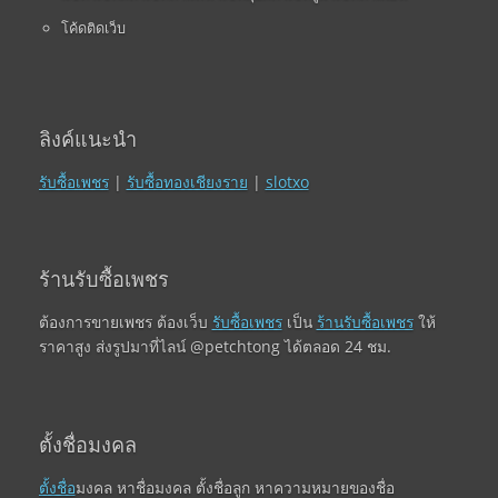
โค้ดติดเว็บ
ลิงค์แนะนำ
รับซื้อเพชร
|
รับซื้อทองเชียงราย
|
slotxo
ร้านรับซื้อเพชร
ต้องการขายเพชร ต้องเว็บ
รับซื้อเพชร
เป็น
ร้านรับซื้อเพชร
ให้
ราคาสูง ส่งรูปมาที่ไลน์ @petchtong ได้ตลอด 24 ชม.
ตั้งชื่อมงคล
ตั้งชื่อ
มงคล หาชื่อมงคล ตั้งชื่อลูก หาความหมายของชื่อ