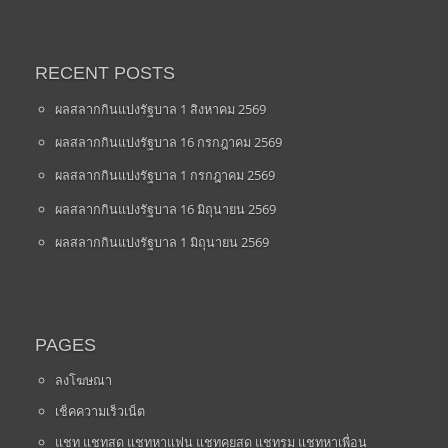
RECENT POSTS
ผลสลากกินแบ่งรัฐบาล 1 สิงหาคม 2569
ผลสลากกินแบ่งรัฐบาล 16 กรกฎาคม 2569
ผลสลากกินแบ่งรัฐบาล 1 กรกฎาคม 2569
ผลสลากกินแบ่งรัฐบาล 16 มิถุนายน 2569
ผลสลากกินแบ่งรัฐบาล 1 มิถุนายน 2569
PAGES
ลงโฆษณา
เช็คความเร็วเน็ต
แชท แชทสด แชทหาแฟน แชทคุยสด แชทรูม แชทหาเพื่อน