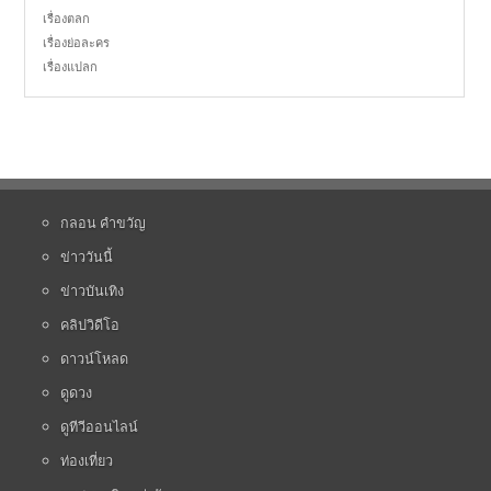
เรื่องตลก
เรื่องย่อละคร
เรื่องแปลก
กลอน คำขวัญ
ข่าววันนี้
ข่าวบันเทิง
คลิปวิดีโอ
ดาวน์โหลด
ดูดวง
ดูทีวีออนไลน์
ท่องเที่ยว