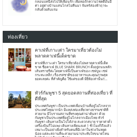
กลอนบทนี้ส่งไปให้เพื่อนรัก เพื่อทอถักความโชคดีอันมี
ค่า อยู่ต่างบ้านแสนไกลไม่คืนมา จันทร์ส่องฟ้าฤาจะ
กลับด้วยลับแรม
ท่องเที่ยว
คาเฟ่ที่เกาะเต่า ใครมาเที่ยวต้องไม่
พลาดคาเฟ่นี้เด็ดขาด
คาเฟ่ที่เกาะเต่า ใครมาเที่ยวต้องไม่พลาดคาเฟ่นี้เด็ด
ขาด ชื่อคาเฟ่ BLUE SHARK BRUNCH ตั้งอยู่ถนนหลัก
เส้นทรายรีค่ะโดยคาเฟ่นี้เป็นคาเฟ่ของ เชฟบูม เชฟ
กระทะเหล็ก เรื่องรสชาติของอาหารและคุณภาพสุด
ยอดเลยค่ะ ที่สำคัญคือ ใช้แต่ของดี มียี่ห้อเท่านั้น!!...
ทัวร์กัมพูชา 5 สุดยอดสถานที่ท่องเที่ยว ที่
ดีที่สุด
ประเทศกัมพูชา เป็นประเทศเพื่อนบ้านที่อยู่ไม่ไกลจาก
ประเทศไทยมากนัก มีแหล่งท่องเที่ยวทางธรรมชาติที่
สวยงาม มีโบราณสถานที่ทรงคุณค่าน่าค้นหา ด้วย
กัมพูชาเป็นประเทศที่อยู่ไม่ไกลจากเมืองไทย ทัวร์
กัมพูชา เดินทางเป็นไปได้ง่าย สะดวกสบาย ราคาค่าตั๋ว
เครื่องบินก็ไม่แพง เดินทางเพียนงแค่ 1 ชั่วโมงก็ถึงแล้ว
เหมาะเป็นอย่างยิ่งสำหรับคนที่มีเวลาในช่วงวันหยุด
น้อย แต่ละสถานที่จะสวยงามน่าประทับใจขนาดไหน