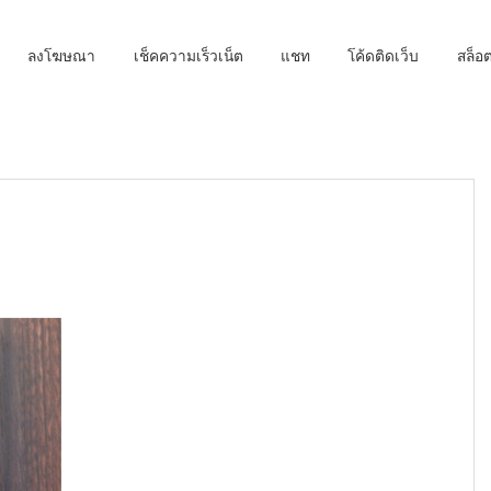
ลงโฆษณา
เช็คความเร็วเน็ต
แชท
โค้ดติดเว็บ
สล็