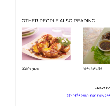
OTHER PEOPLE ALSO READING:
วิธีทำไข่ลูกเขย
วิธีทำเสือร้องไห้
«Next P
วิธีทำซี่โครงแกะทอดราดซอสค