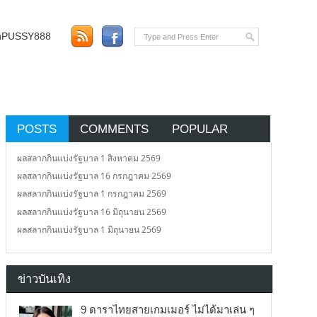
อตPUSSY888
POSTS
COMMENTS
POPULAR
ผลสลากกินแบ่งรัฐบาล 1 สิงหาคม 2569
ผลสลากกินแบ่งรัฐบาล 16 กรกฎาคม 2569
ผลสลากกินแบ่งรัฐบาล 1 กรกฎาคม 2569
ผลสลากกินแบ่งรัฐบาล 16 มิถุนายน 2569
ผลสลากกินแบ่งรัฐบาล 1 มิถุนายน 2569
ข่าวบันเทิง
9 ดาราไทยสายเกมเมอร์ ไม่ได้มาเล่น ๆ