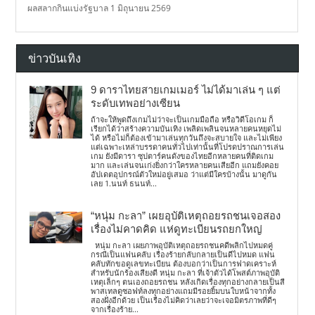
ผลสลากกินแบ่งรัฐบาล 1 มิถุนายน 2569
ข่าวบันเทิง
9 ดาราไทยสายเกมเมอร์ ไม่ได้มาเล่น ๆ แต่
ระดับเทพอย่างเซียน
ถ้าจะให้พูดถึงเกมไม่ว่าจะเป็นเกมมือถือ หรือวิดีโอเกม ก็
เรียกได้ว่าสร้างความบันเทิง เพลิดเพลินจนหลายคนหยุดไม่
ได้ หรือไม่ก็ต้องเข้ามาเล่นทุกวันถึงจะสบายใจ และไม่เพียง
แต่เฉพาะเหล่าบรรดาคนทั่วไปเท่านั้นที่โปรดปราณการเล่น
เกม ยังมีดารา ซุปตาร์คนดังของไทยอีกหลายคนที่ติดเกม
มาก และเล่นจนเก่งยิ่งกว่าใครหลายคนเสียอีก แถมยังคอย
อัปเดตอุปกรณ์ตัวใหม่อยู่เสมอ ว่าแต่มีใครบ้างนั้น มาดูกัน
เลย 1.นนท์ ธนนท์...
“หนุ่ม กะลา” เผยอุบัติเหตุถอยรถชนเจอสอง
เรื่องไม่คาดคิด แห่ดูทะเบียนรถยกใหญ่
หนุ่ม กะลา เผยภาพอุบัติเหตุถอยรถชนคดีพลิกไปหมดคู่
กรณีเป็นแฟนคลับ เรื่องร้ายกลับกลายเป็นดีไปหมด แฟน
คลับทักขอดูเลขทะเบียน ต้องบอกว่าเป็นการฟาดเคราะห์
สำหรับนักร้องเสียงดี หนุ่ม กะลา ที่เจ้าตัวได้โพสต์ภาพอุบัติ
เหตุเล็กๆ ตนเองถอยรถชน หลังเกิดเรื่องทุกอย่างกลายเป็นสี
พาสเทลดูซอฟท์ลงทุกอย่างแถมมีรอยยิ้มบนใบหน้าจากทั้ง
สองฝั่งอีกด้วย เป็นเรื่องไม่คิดว่าเลยว่าจะเจอมิตรภาพที่ดีๆ
จากเรื่องร้าย...