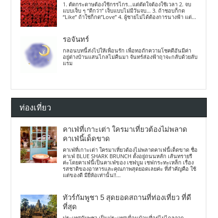
1. ตัดกระดาษต้องใช้กรรไกร…แต่ตัดใจต้องใช้เวลา 2. จบ
แบบเจ็บ ๆ “ดีกว่า” เจ็บแบบไม่มีวันจบ… 3. ถ้าชอบก็กด
“Like” ถ้าใช่ก็กด”Love” 4. ผู้ชายไม่ได้ต้องการนางฟ้า แต่...
รอจันทร์
กลอนบทนี้ส่งไปให้เพื่อนรัก เพื่อทอถักความโชคดีอันมีค่า
อยู่ต่างบ้านแสนไกลไม่คืนมา จันทร์ส่องฟ้าฤาจะกลับด้วยลับ
แรม
ท่องเที่ยว
คาเฟ่ที่เกาะเต่า ใครมาเที่ยวต้องไม่พลาด
คาเฟ่นี้เด็ดขาด
คาเฟ่ที่เกาะเต่า ใครมาเที่ยวต้องไม่พลาดคาเฟ่นี้เด็ดขาด ชื่อ
คาเฟ่ BLUE SHARK BRUNCH ตั้งอยู่ถนนหลัก เส้นทรายรี
ค่ะโดยคาเฟ่นี้เป็นคาเฟ่ของ เชฟบูม เชฟกระทะเหล็ก เรื่อง
รสชาติของอาหารและคุณภาพสุดยอดเลยค่ะ ที่สำคัญคือ ใช้
แต่ของดี มียี่ห้อเท่านั้น!!...
ทัวร์กัมพูชา 5 สุดยอดสถานที่ท่องเที่ยว ที่ดี
ที่สุด
ประเทศกัมพูชา เป็นประเทศเพื่อนบ้านที่อยู่ไม่ไกลจาก