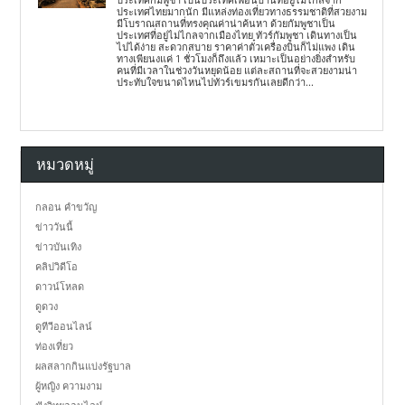
ประเทศไทยมากนัก มีแหล่งท่องเที่ยวทางธรรมชาติที่สวยงาม
มีโบราณสถานที่ทรงคุณค่าน่าค้นหา ด้วยกัมพูชาเป็น
ประเทศที่อยู่ไม่ไกลจากเมืองไทย ทัวร์กัมพูชา เดินทางเป็น
ไปได้ง่าย สะดวกสบาย ราคาค่าตั๋วเครื่องบินก็ไม่แพง เดิน
ทางเพียนงแค่ 1 ชั่วโมงก็ถึงแล้ว เหมาะเป็นอย่างยิ่งสำหรับ
คนที่มีเวลาในช่วงวันหยุดน้อย แต่ละสถานที่จะสวยงามน่า
ประทับใจขนาดไหนไปทัวร์เขมรกันเลยดีกว่า...
หมวดหมู่
กลอน คำขวัญ
ข่าววันนี้
ข่าวบันเทิง
คลิปวิดีโอ
ดาวน์โหลด
ดูดวง
ดูทีวีออนไลน์
ท่องเที่ยว
ผลสลากกินแบ่งรัฐบาล
ผู้หญิง ความงาม