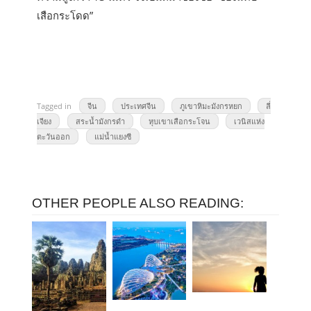
เสือกระโดด”
Tagged in
จีน
ประเทศจีน
ภูเขาหิมะมังกรหยก
ลี่
เจียง
สระน้ำมังกรดำ
หุบเขาเสือกระโจน
เวนิสแห่ง
ตะวันออก
แม่น้ำแยงซี
OTHER PEOPLE ALSO READING: