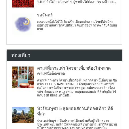
“Like” ถ้าใช่ก็กด”Love” 4. ผู้ชายไม่ได้ต้องการนางฟ้า แต่...
รอจันทร์
กลอนบทนี้ส่งไปให้เพื่อนรัก เพื่อทอถักความโชคดีอันมีค่า
อยู่ต่างบ้านแสนไกลไม่คืนมา จันทร์ส่องฟ้าฤาจะกลับด้วยลับ
แรม
ท่องเที่ยว
คาเฟ่ที่เกาะเต่า ใครมาเที่ยวต้องไม่พลาด
คาเฟ่นี้เด็ดขาด
คาเฟ่ที่เกาะเต่า ใครมาเที่ยวต้องไม่พลาดคาเฟ่นี้เด็ดขาด ชื่อ
คาเฟ่ BLUE SHARK BRUNCH ตั้งอยู่ถนนหลัก เส้นทรายรี
ค่ะโดยคาเฟ่นี้เป็นคาเฟ่ของ เชฟบูม เชฟกระทะเหล็ก เรื่อง
รสชาติของอาหารและคุณภาพสุดยอดเลยค่ะ ที่สำคัญคือ ใช้
แต่ของดี มียี่ห้อเท่านั้น!!...
ทัวร์กัมพูชา 5 สุดยอดสถานที่ท่องเที่ยว ที่ดี
ที่สุด
ประเทศกัมพูชา เป็นประเทศเพื่อนบ้านที่อยู่ไม่ไกลจาก
ประเทศไทยมากนัก มีแหล่งท่องเที่ยวทางธรรมชาติที่สวยงาม
มีโบราณสถานที่ทรงคุณค่าน่าค้นหา ด้วยกัมพูชาเป็น