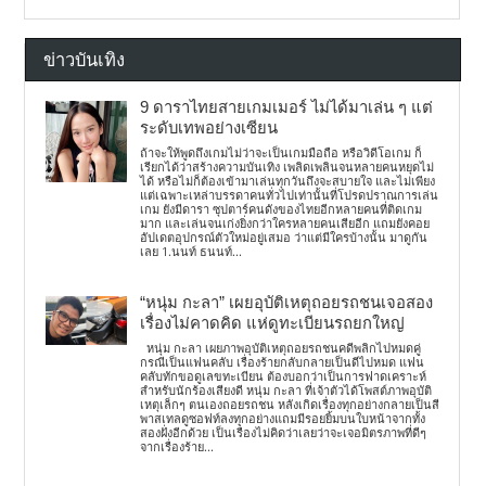
ข่าวบันเทิง
9 ดาราไทยสายเกมเมอร์ ไม่ได้มาเล่น ๆ แต่
ระดับเทพอย่างเซียน
ถ้าจะให้พูดถึงเกมไม่ว่าจะเป็นเกมมือถือ หรือวิดีโอเกม ก็
เรียกได้ว่าสร้างความบันเทิง เพลิดเพลินจนหลายคนหยุดไม่
ได้ หรือไม่ก็ต้องเข้ามาเล่นทุกวันถึงจะสบายใจ และไม่เพียง
แต่เฉพาะเหล่าบรรดาคนทั่วไปเท่านั้นที่โปรดปราณการเล่น
เกม ยังมีดารา ซุปตาร์คนดังของไทยอีกหลายคนที่ติดเกม
มาก และเล่นจนเก่งยิ่งกว่าใครหลายคนเสียอีก แถมยังคอย
อัปเดตอุปกรณ์ตัวใหม่อยู่เสมอ ว่าแต่มีใครบ้างนั้น มาดูกัน
เลย 1.นนท์ ธนนท์...
“หนุ่ม กะลา” เผยอุบัติเหตุถอยรถชนเจอสอง
เรื่องไม่คาดคิด แห่ดูทะเบียนรถยกใหญ่
หนุ่ม กะลา เผยภาพอุบัติเหตุถอยรถชนคดีพลิกไปหมดคู่
กรณีเป็นแฟนคลับ เรื่องร้ายกลับกลายเป็นดีไปหมด แฟน
คลับทักขอดูเลขทะเบียน ต้องบอกว่าเป็นการฟาดเคราะห์
สำหรับนักร้องเสียงดี หนุ่ม กะลา ที่เจ้าตัวได้โพสต์ภาพอุบัติ
เหตุเล็กๆ ตนเองถอยรถชน หลังเกิดเรื่องทุกอย่างกลายเป็นสี
พาสเทลดูซอฟท์ลงทุกอย่างแถมมีรอยยิ้มบนใบหน้าจากทั้ง
สองฝั่งอีกด้วย เป็นเรื่องไม่คิดว่าเลยว่าจะเจอมิตรภาพที่ดีๆ
จากเรื่องร้าย...