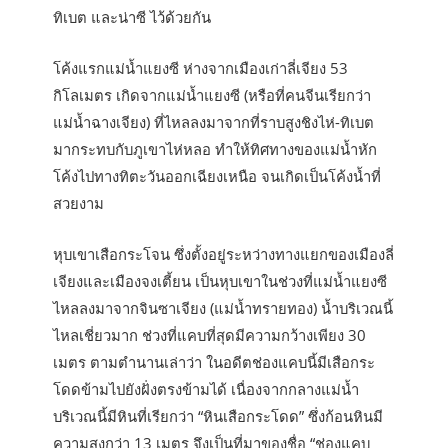
ทิเบต และน่าซี ไว้ด้วยกัน
โค้งแรกแม่น้ำแยงซี ห่างจากเมืองเก่าลี่เจียง 53
กิโลเมตร เกิดจากแม่น้ำแยงซี (หรือที่คนจีนเรียกว่า
แม่น้ำฉางเจียง) ที่ไหลลงมาจากที่ราบสูงชิงไห่-ทิเบต
มากระทบกับภูเขาไห่หลอ ทำให้ทิศทางของแม่น้ำหัก
โค้งไปทางทิตะวันออกเฉียงเหนือ จนเกิดเป็นโค้งน้ำที่
สวยงาม
หุบเขาเสือกระโจน ซึ่งตั้งอยู่ระหว่างทางแยกของเมืองลี่
เจียงและเมืองจงเตี้ยน เป็นหุบเขาในช่วงที่แม่น้ำแยงซี
ไหลลงมาจากจินซาเจียง (แม่น้ำทรายทอง) น้ำบริเวณนี้
ไหลเชี่ยวมาก ช่วงที่แคบที่สุดมีความกว้างเพียง 30
เมตร ตามตำนานเล่าว่า ในอดีตช่องแคบนี้มีเสือกระ
โดดข้ามไปยังฝั่งตรงข้ามได้ เนื่องจากกลางแม่น้ำ
บริเวณนี้มีหินที่เรียกว่า “หินเสือกระโดด” ซึ่งก้อนหินมี
ความสูงกว่า 13 เมตร จึงเป็นที่มาของชื่อ “ช่องแคบ