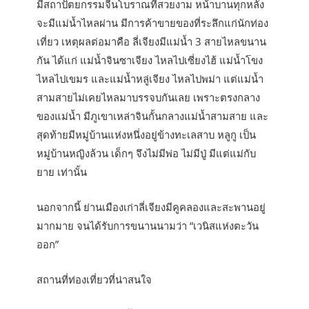
มีสถาปัตยกรรมจีนโบราณที่สวยงาม หน้าบานทุกหลัง
จะมีแม่น้ำไหลผ่าน มีการค้าขายของที่ระลึกแก่นักท่อง
เที่ยว เหตุผลต่อมาคือ ลี่เจียงมีแม่น้ำ 3 สายไหลขนาน
กัน ได้แก่ แม่น้ำจินซาเจียง ไหลไปเซี่ยงไฮ้ แม่น้ำโขง
ไหลไปเขมร และแม่น้ำหลู่เจียง ไหลไปพม่า แต่แม่น้ำ
สามสายไม่เคยไหลมาบรรจบกันเลย เพราะตรงกลาง
ของแม่น้ำ มีภูเขาเหล่าจินกั้นกลางแม่น้ำสามสาย และ
สุดท้ายมีหมู่บ้านแห่งหนึ่งอยู่ข้างทะเลสาบ หลูกู เป็น
หมู่บ้านหญิงล้วน เด็กๆ จึงไม่มีพ่อ ไม่มีปู่ มีแต่แม่กับ
ยาย เท่านั้น
นอกจากนี้ ย่านเมืองเก่าลี่เจียงมีคูคลองและสะพานอยู่
มากมาย จนได้รับการขนานนามว่า “เวนิสแห่งตะวัน
ออก”
สถานที่ท่องเที่ยวที่น่าสนใจ