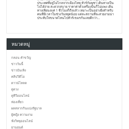
ประเทศที่อยู่ไม่ไกลจากเมืองไทย ทัวร์กัมพูชา เดินทางเป็น
ไปได้ง่าย สะดวกสบาย ราคาค่าตั๋วเครื่องบินก็ไม่แพง เดิน
ทางเพียนงแค่ 1 ชั่วโมงก็ถึงแล้ว เหมาะเป็นอย่างยิ่งสำหรับ
คนที่มีเวลาในช่วงวันหยุดน้อย แต่ละสถานที่จะสวยงามน่า
ประทับใจขนาดไหนไปทัวร์เขมรกันเลยดีกว่า...
หมวดหมู่
กลอน คำขวัญ
ข่าววันนี้
ข่าวบันเทิง
คลิปวิดีโอ
ดาวน์โหลด
ดูดวง
ดูทีวีออนไลน์
ท่องเที่ยว
ผลสลากกินแบ่งรัฐบาล
ผู้หญิง ความงาม
ฟังวิทยุออนไลน์
ยานยนต์