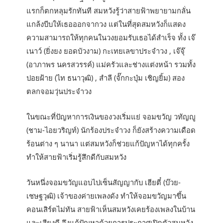
แรกก็ตกหลุมรักทันที สมหวังรู้ว่าสายฟ้าพยายามกลั่น
แกล้งบีบให้เธอออกจากวง แต่ในที่สุดสมหวังก็แสดง
ความสามารถให้ทุกคนในวงยอมรับเธอได้สำเร็จ ทั้ง เจ๊
เนาว์ (ยิ่งยง ยอดบัวงาม) กะเทยเลขาประจำวง , เจ๊จุ๊
(อาภาพร นครสวรรค์) แม่ครัวและช่างแต่งหน้า รวมทั้ง
ปอยฝ้าย (ไท ธนาวุฒิ) , สำลี (จั๊กกะบุ๋ม เชิญยิ้ม) สอง
ตลกจอมวุ่นประจำวง
ในขณะที่ปัญหาการเงินของวงเริ่มแย่ จอมขวัญ วทัญญู
(ชาม-ไอยวริญท์) นักร้องประจำวง ก็ยังสร้างความเดือด
ร้อนต่าง ๆ นานา แต่สมหวังก็ช่วยแก้ปัญหาได้ทุกครั้ง
ทำให้สายฟ้าเริ่มรู้สึกดีกับสมหวัง
วันหนึ่งจอมขวัญแอบไปเซ็นสัญญากับ เฮียตี๋ (บ๊วย-
เชษฐวุฒิ) เจ้าของค่ายเพลงดัง ทำให้จอมขวัญมาขึ้น
คอนเสิร์ตไม่ทัน สายฟ้าเห็นสมหวังเคยร้องเพลงในบ้าน
และเสียงดี จึงแก้ปัญหาด้วยการประกาศเปิดตัวสมหวัง