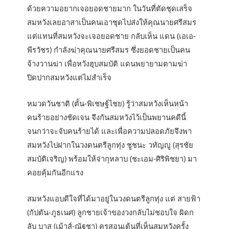
ด้วยความอยากเจอยอดชายมาก ในวันที่ตัดชุดเสร็จ
สมหวังเลยอาสาเป็นคนเอาชุดไปส่งให้คุณนายศรีสมร
แต่แทนที่สมหวังจะเจอยอดชาย กลับเห็น แดน (เอเอ-
พีรวัชร) กำลังฆ่าคุณนายศรีสมร ซึ่งยอดชายเป็นคน
จ้างวานฆ่า เพื่อหวังฮุบสมบัติ แดนพยายามตามฆ่า
ปิดปากสมหวังแต่ไม่สำเร็จ
หมวดวันชาติ (ตั้น-พิเชษฐ์ไชย) รู้ว่าสมหวังเห็นหน้า
คนร้ายอย่างชัดเจน จึงกันสมหวังไว้เป็นพยานคดีนี้
จนกว่าจะจับคนร้ายได้ และเพื่อความปลอดภัยจึงพา
สมหวังไปฝากในวงดนตรีลูกทุ่ง ชูชนะ วทัญญู (สุรชัย
สมบัติเจริญ) พร้อมให้จ่ากุหลาบ (ชะเอม-ศิริพิชยา) มา
คอยคุ้มกันอีกแรง
สมหวังแอบดีใจที่ได้มาอยู่ในวงดนตรีลูกทุ่ง แต่ สายฟ้า
(กัปตัน-ภูธเนศ) ลูกชายเจ้าของวงกลับไม่ชอบใจ ผิดก
ลับ บาส (เม้าส์-ณัฐชา) ครูสอนเต้นที่เห็นสมหวังครั้ง