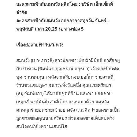
ละครสายฟ้ากับสมหวัง ผลิตโดย : บริษัท เอ็กแซ็กท์
จำกัด
ละครสายฟ้ากับสมหวัง ออกอากาศทุกวัน จันทร์ –
พฤหัสบดี เวลา 20.25 น. ทางช่อง 5
เรื่องย่อสายฟ้ากับสมหวัง
สมหวัง (เปา-เปาวลี) สาวน้อยช่างเย็บผ้าฝีมือดี อาศัยอยู่
กับ ป้าชวน (พิมพ์แข กุญชร ณ อยุธยา) เจ้าของร้านตัด
ชุด ชวนชมภูษา หลังจากเรียนจบเธอก็มาช่วยงานที่
ร้านชวนชมภูษา จนกระทั่งวันหนึ่ง คุณนายศรีสมร
(หมู-พิมพ์ผกา) ได้มาตัดชุดที่ร้าน และพา ยอดชาย
(หลุยส์-พงษ์พันธ์) สามีเด็กของเธอมาด้วย สมหวัง
ตกหลุมรักยอดชายเข้าอย่างจัง และคิดว่ายอดชายเป็น
ลูกชายของคุณนายศรีสมร ส่วนยอดชายเห็นสมหวัง
สนใจตนก็ยิ่งหว่านเสน่ห์ใส่