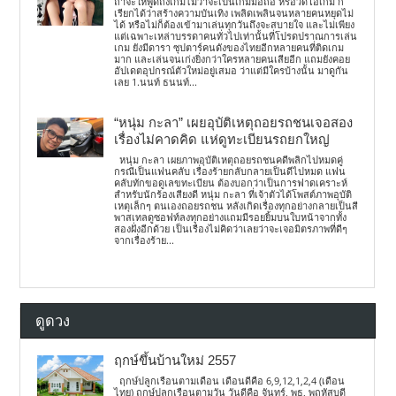
ถ้าจะให้พูดถึงเกมไม่ว่าจะเป็นเกมมือถือ หรือวิดีโอเกม ก็
เรียกได้ว่าสร้างความบันเทิง เพลิดเพลินจนหลายคนหยุดไม่
ได้ หรือไม่ก็ต้องเข้ามาเล่นทุกวันถึงจะสบายใจ และไม่เพียง
แต่เฉพาะเหล่าบรรดาคนทั่วไปเท่านั้นที่โปรดปราณการเล่น
เกม ยังมีดารา ซุปตาร์คนดังของไทยอีกหลายคนที่ติดเกม
มาก และเล่นจนเก่งยิ่งกว่าใครหลายคนเสียอีก แถมยังคอย
อัปเดตอุปกรณ์ตัวใหม่อยู่เสมอ ว่าแต่มีใครบ้างนั้น มาดูกัน
เลย 1.นนท์ ธนนท์...
“หนุ่ม กะลา” เผยอุบัติเหตุถอยรถชนเจอสอง
เรื่องไม่คาดคิด แห่ดูทะเบียนรถยกใหญ่
หนุ่ม กะลา เผยภาพอุบัติเหตุถอยรถชนคดีพลิกไปหมดคู่
กรณีเป็นแฟนคลับ เรื่องร้ายกลับกลายเป็นดีไปหมด แฟน
คลับทักขอดูเลขทะเบียน ต้องบอกว่าเป็นการฟาดเคราะห์
สำหรับนักร้องเสียงดี หนุ่ม กะลา ที่เจ้าตัวได้โพสต์ภาพอุบัติ
เหตุเล็กๆ ตนเองถอยรถชน หลังเกิดเรื่องทุกอย่างกลายเป็นสี
พาสเทลดูซอฟท์ลงทุกอย่างแถมมีรอยยิ้มบนใบหน้าจากทั้ง
สองฝั่งอีกด้วย เป็นเรื่องไม่คิดว่าเลยว่าจะเจอมิตรภาพที่ดีๆ
จากเรื่องร้าย...
ดูดวง
ฤกษ์ขึ้นบ้านใหม่ 2557
ฤกษ์ปลูกเรือนตามเดือน เดือนดีคือ 6,9,12,1,2,4 (เดือน
ไทย) ฤกษ์ปลูกเรือนตามวัน วันดีคือ จันทร์, พุธ, พฤหัสบดี