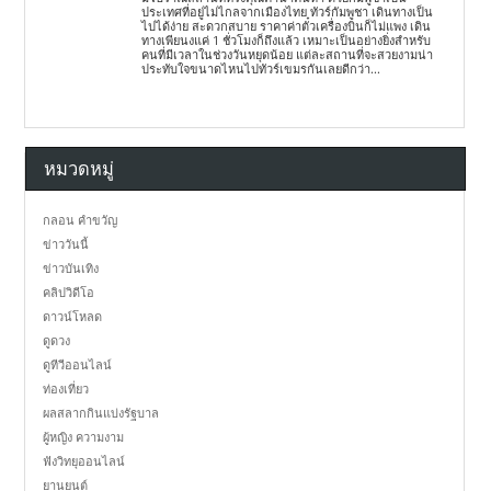
ประเทศที่อยู่ไม่ไกลจากเมืองไทย ทัวร์กัมพูชา เดินทางเป็น
ไปได้ง่าย สะดวกสบาย ราคาค่าตั๋วเครื่องบินก็ไม่แพง เดิน
ทางเพียนงแค่ 1 ชั่วโมงก็ถึงแล้ว เหมาะเป็นอย่างยิ่งสำหรับ
คนที่มีเวลาในช่วงวันหยุดน้อย แต่ละสถานที่จะสวยงามน่า
ประทับใจขนาดไหนไปทัวร์เขมรกันเลยดีกว่า...
หมวดหมู่
กลอน คำขวัญ
ข่าววันนี้
ข่าวบันเทิง
คลิปวิดีโอ
ดาวน์โหลด
ดูดวง
ดูทีวีออนไลน์
ท่องเที่ยว
ผลสลากกินแบ่งรัฐบาล
ผู้หญิง ความงาม
ฟังวิทยุออนไลน์
ยานยนต์