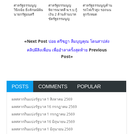
ศาลรัฐธรรมนูญ
ศาลรัฐธรรมนูญ
ศาลรัฐธรรมนูญค้าน
วินิจฉัย ยิ่งลักษณ์พ้น
พิจารณาคดี พ.ร.บ.กู้
รถไฟเร็วสูง รอถนน
นายกรัฐมนตรี
เงิน 2 ล้านล้านบาท
ลูกรังหมด
ขัดรัฐธรรมนูญ
«Next Post
ปอย ตรีชฎา ลืมบุญคุณ โดนสาปส่ง
คลิปผีสิงเพื่อน เพื่ออำลาครั้งสุดท้าย
Previous
Post»
POSTS
COMMENTS
POPULAR
ผลสลากกินแบ่งรัฐบาล 1 สิงหาคม 2569
ผลสลากกินแบ่งรัฐบาล 16 กรกฎาคม 2569
ผลสลากกินแบ่งรัฐบาล 1 กรกฎาคม 2569
ผลสลากกินแบ่งรัฐบาล 16 มิถุนายน 2569
ผลสลากกินแบ่งรัฐบาล 1 มิถุนายน 2569