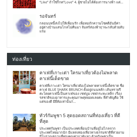
“Like” ถ้าใช่ก็กด”Love” 4. ผู้ชายไม่ได้ต้องการนางฟ้า แต่...
รอจันทร์
กลอนบทนี้ส่งไปให้เพื่อนรัก เพื่อทอถักความโชคดีอันมีค่า
อยู่ต่างบ้านแสนไกลไม่คืนมา จันทร์ส่องฟ้าฤาจะกลับด้วยลับ
แรม
ท่องเที่ยว
คาเฟ่ที่เกาะเต่า ใครมาเที่ยวต้องไม่พลาด
คาเฟ่นี้เด็ดขาด
คาเฟ่ที่เกาะเต่า ใครมาเที่ยวต้องไม่พลาดคาเฟ่นี้เด็ดขาด ชื่อ
คาเฟ่ BLUE SHARK BRUNCH ตั้งอยู่ถนนหลัก เส้นทรายรี
ค่ะโดยคาเฟ่นี้เป็นคาเฟ่ของ เชฟบูม เชฟกระทะเหล็ก เรื่อง
รสชาติของอาหารและคุณภาพสุดยอดเลยค่ะ ที่สำคัญคือ ใช้
แต่ของดี มียี่ห้อเท่านั้น!!...
ทัวร์กัมพูชา 5 สุดยอดสถานที่ท่องเที่ยว ที่ดี
ที่สุด
ประเทศกัมพูชา เป็นประเทศเพื่อนบ้านที่อยู่ไม่ไกลจาก
ประเทศไทยมากนัก มีแหล่งท่องเที่ยวทางธรรมชาติที่สวยงาม
มีโบราณสถานที่ทรงคุณค่าน่าค้นหา ด้วยกัมพูชาเป็น