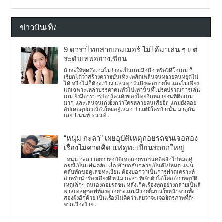
ข่าวบันเทิง
9 ดาราไทยสายเกมเมอร์ ไม่ได้มาเล่น ๆ แต่
ระดับเทพอย่างเซียน
ถ้าจะให้พูดถึงเกมไม่ว่าจะเป็นเกมมือถือ หรือวิดีโอเกม ก็
เรียกได้ว่าสร้างความบันเทิง เพลิดเพลินจนหลายคนหยุดไม่
ได้ หรือไม่ก็ต้องเข้ามาเล่นทุกวันถึงจะสบายใจ และไม่เพียง
แต่เฉพาะเหล่าบรรดาคนทั่วไปเท่านั้นที่โปรดปราณการเล่น
เกม ยังมีดารา ซุปตาร์คนดังของไทยอีกหลายคนที่ติดเกม
มาก และเล่นจนเก่งยิ่งกว่าใครหลายคนเสียอีก แถมยังคอย
อัปเดตอุปกรณ์ตัวใหม่อยู่เสมอ ว่าแต่มีใครบ้างนั้น มาดูกัน
เลย 1.นนท์ ธนนท์...
“หนุ่ม กะลา” เผยอุบัติเหตุถอยรถชนเจอสอง
เรื่องไม่คาดคิด แห่ดูทะเบียนรถยกใหญ่
หนุ่ม กะลา เผยภาพอุบัติเหตุถอยรถชนคดีพลิกไปหมดคู่
กรณีเป็นแฟนคลับ เรื่องร้ายกลับกลายเป็นดีไปหมด แฟน
คลับทักขอดูเลขทะเบียน ต้องบอกว่าเป็นการฟาดเคราะห์
สำหรับนักร้องเสียงดี หนุ่ม กะลา ที่เจ้าตัวได้โพสต์ภาพอุบัติ
เหตุเล็กๆ ตนเองถอยรถชน หลังเกิดเรื่องทุกอย่างกลายเป็นสี
พาสเทลดูซอฟท์ลงทุกอย่างแถมมีรอยยิ้มบนใบหน้าจากทั้ง
สองฝั่งอีกด้วย เป็นเรื่องไม่คิดว่าเลยว่าจะเจอมิตรภาพที่ดีๆ
จากเรื่องร้าย...