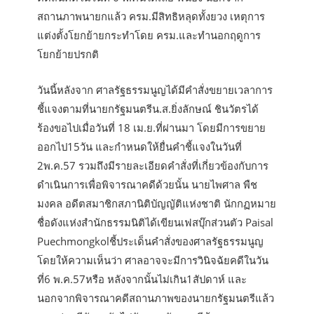
สถานภาพนายกแล้ว ครม.มีสิทธิหลุดทั้งยวง เหตุการ
แต่งตั้งโยกย้ายกระทำโดย ครม.และทำนอกฤดูการ
โยกย้ายปรกติ
วันนี้หลังจาก ศาลรัฐธรรมนูญได้มีคำสั่งขยายเวลาการ
ชี้แจงตามที่นายกรัฐมนตรีน.ส.ยิ่งลักษณ์ ชินวัตรได้
ร้องขอไปเมื่อวันที่ 18 เม.ย.ที่ผ่านมา โดยมีการขยาย
ออกไป15วัน และกำหนดให้ยื่นคำชี้แจงในวันที่
2พ.ค.57 รวมถึงมีรายละเอียดคำสั่งที่เกี่ยวข้องกับการ
ดำเนินการเพื่อพิจารณาคดีด้วยนั้น นายไพศาล พืช
มงคล อดีตสมาชิกสภานิติบัญญัติแห่งชาติ นักกฏหมาย
ชื่อดังแห่งสำนักธรรมนิติได้เขียนเฟสบุ๊กส่วนตัว Paisal
Puechmongkolชี้ประเด็นคำสั่งของศาลรัฐธรรมนูญ
โดยให้ความเห็นว่า ศาลอาจจะมีการวินิจฉัยคดีในวัน
ที่6 พ.ค.57หรือ หลังจากนั้นไม่เกิน1สัปดาห์ และ
นอกจากพิจารณาคดีสถานภาพของนายกรัฐมนตรีแล้ว