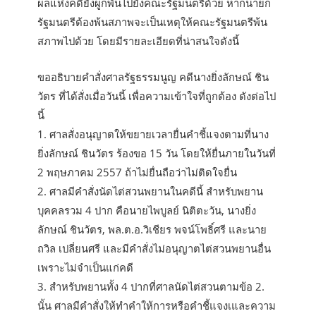
ผลแห่งคดียังผูกพันไปยังคณะรัฐมนตรีด้วย หากนายก
รัฐมนตรีต้องพ้นสภาพจะเป็นเหตุให้คณะรัฐมนตรีพ้น
สภาพไปด้วย โดยมีรายละเอียดที่น่าสนใจดังนี้
ขออธิบายคำสั่งศาลรัฐธรรมนูญ คดีนางยิ่งลักษณ์ ชิน
วัตร ที่ได้สั่งเมื่อวันนี้ เพื่อความเข้าใจที่ถูกต้อง ดังต่อไป
นี้
1. ศาลสั่งอนุญาตให้ขยายเวลายื่นคำชี้แจงตามที่นาง
ยิ่งลักษณ์ ชินวัตร ร้องขอ 15 วัน โดยให้ยื่นภายในวันที่
2 พฤษภาคม 2557 ถ้าไม่ยื่นถือว่าไม่ติดใจยื่น
2. ศาลมีคำสั่งนัดไต่สวนพยานในคดีนี้ สำหรับพยาน
บุคคลรวม 4 ปาก คือนายไพบูลย์ นิติตะวัน, นางยิ่ง
ลักษณ์ ชินวัตร, พล.ต.อ.วิเชียร พจน์โพธิ์ศรี และนาย
ถวิล เปลี่ยนศรี และมีคำสั่งไม่อนุญาตไต่สวนพยานอื่น
เพราะไม่จำเป็นแก่คดี
3. สำหรับพยานทั้ง 4 ปากที่ศาลนัดไต่สวนตามข้อ 2.
นั้น ศาลมีคำสั่งให้ทำคำให้การหรือคำชี้แจงเและความ