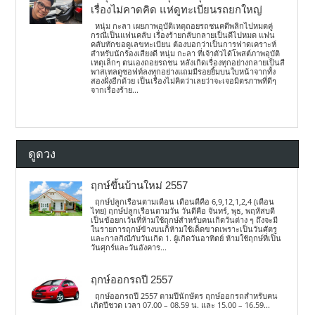
เรื่องไม่คาดคิด แห่ดูทะเบียนรถยกใหญ่
หนุ่ม กะลา เผยภาพอุบัติเหตุถอยรถชนคดีพลิกไปหมดคู่
กรณีเป็นแฟนคลับ เรื่องร้ายกลับกลายเป็นดีไปหมด แฟน
คลับทักขอดูเลขทะเบียน ต้องบอกว่าเป็นการฟาดเคราะห์
สำหรับนักร้องเสียงดี หนุ่ม กะลา ที่เจ้าตัวได้โพสต์ภาพอุบัติ
เหตุเล็กๆ ตนเองถอยรถชน หลังเกิดเรื่องทุกอย่างกลายเป็นสี
พาสเทลดูซอฟท์ลงทุกอย่างแถมมีรอยยิ้มบนใบหน้าจากทั้ง
สองฝั่งอีกด้วย เป็นเรื่องไม่คิดว่าเลยว่าจะเจอมิตรภาพที่ดีๆ
จากเรื่องร้าย...
ดูดวง
ฤกษ์ขึ้นบ้านใหม่ 2557
ฤกษ์ปลูกเรือนตามเดือน เดือนดีคือ 6,9,12,1,2,4 (เดือน
ไทย) ฤกษ์ปลูกเรือนตามวัน วันดีคือ จันทร์, พุธ, พฤหัสบดี
เป็นข้อยกเว้นที่ห้ามใช้ฤกษ์สำหรับคนเกิดวันต่าง ๆ ถึงจะมี
ในรายการฤกษ์ข้างบนก็ห้ามใช้เด็ดขาดเพราะเป็นวันศัตรู
และกาลกิณีกับวันเกิด 1. ผู้เกิดวันอาทิตย์ ห้ามใช้ฤกษ์ที่เป็น
วันศุกร์และวันอังคาร...
ฤกษ์ออกรถปี 2557
ฤกษ์ออกรถปี 2557 ตามปีนักษัตร ฤกษ์ออกรถสำหรับคน
เกิดปีชวด เวลา 07.00 – 08.59 น. และ 15.00 – 16.59...