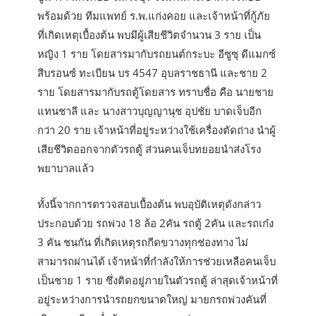
พร้อมด้วย ทีมแพทย์ ร.พ.แก่งคอย และเจ้าหน้าที่กู้ภัย
ที่เกิดเหตุเบื้องต้น พบมีผู้เสียชีวิตจำนวน 3 ราย เป็น
หญิง 1 ราย โดยสารมากับรถยนต์กระบะ อีซูซุ ดีแมกซ์
สีบรอนซ์ ทะเบียน บร 4547 อุบลราชธานี และชาย 2
ราย โดยสารมากับรถตู้โดยสาร ทราบชื่อ คือ นายชาย
แทนชาลี และ นางสาวบุญญานุช อุปชัย บาดเจ็บอีก
กว่า 20 ราย เจ้าหน้าที่อยู่ระหว่างใช้เครื่องตัดถ่าง นำผู้
เสียชีวิตออกจากตัวรถตู้ ส่วนคนเจ็บทยอยนำส่งโรง
พยาบาลแล้ว
ทั้งนี้จากการตรวจสอบเบื้องต้น พบอุบัติเหตุดังกล่าว
ประกอบด้วย รถพ่วง 18 ล้อ 2คัน รถตู้ 2คัน และรถเก๋ง
3 คัน ชนกัน ที่เกิดเหตุรถกีดขวางทุกช่องทาง ไม่
สามารถผ่านได้ เจ้าหน้าที่กำลังให้การช่วยเหลือคนเจ็บ
เป็นชาย 1 ราย ซึ่งติดอยู่ภายในตัวรถตู้ ล่าสุดเจ้าหน้าที่
อยู่ระหว่างการนำรถยกขนาดใหญ่ มายกรถพ่วงคันที่