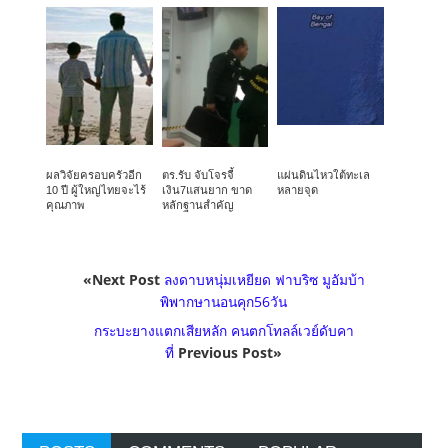
ผลวิจัยครอบครัวอีก
ตร.รับ จับโจรจี้
แผ่นดินไหวใต้ทะเล
10 ปี ผู้ใหญ่ไทยจะไร้
เงิน7แสนยาก ขาด
หลายจุด
คุณภาพ
หลักฐานสำคัญ
«Next Post
ลงดาบหนุ่มเหยียด ฟาบริซ มูอัมบ้า
พิพากษานอนคุก56วัน
กระบะยางแตกเสียหลัก คนตกโทลล์เวย์ดับคา
ที่
Previous Post»