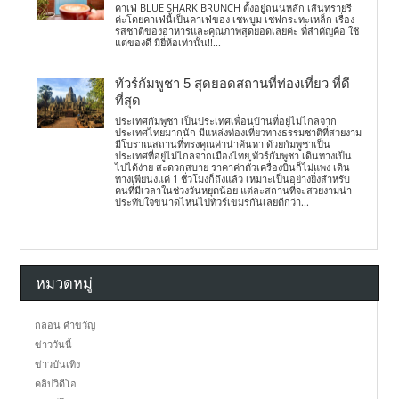
คาเฟ่ BLUE SHARK BRUNCH ตั้งอยู่ถนนหลัก เส้นทรายรี
ค่ะโดยคาเฟ่นี้เป็นคาเฟ่ของ เชฟบูม เชฟกระทะเหล็ก เรื่อง
รสชาติของอาหารและคุณภาพสุดยอดเลยค่ะ ที่สำคัญคือ ใช้
แต่ของดี มียี่ห้อเท่านั้น!!...
ทัวร์กัมพูชา 5 สุดยอดสถานที่ท่องเที่ยว ที่ดี
ที่สุด
ประเทศกัมพูชา เป็นประเทศเพื่อนบ้านที่อยู่ไม่ไกลจาก
ประเทศไทยมากนัก มีแหล่งท่องเที่ยวทางธรรมชาติที่สวยงาม
มีโบราณสถานที่ทรงคุณค่าน่าค้นหา ด้วยกัมพูชาเป็น
ประเทศที่อยู่ไม่ไกลจากเมืองไทย ทัวร์กัมพูชา เดินทางเป็น
ไปได้ง่าย สะดวกสบาย ราคาค่าตั๋วเครื่องบินก็ไม่แพง เดิน
ทางเพียนงแค่ 1 ชั่วโมงก็ถึงแล้ว เหมาะเป็นอย่างยิ่งสำหรับ
คนที่มีเวลาในช่วงวันหยุดน้อย แต่ละสถานที่จะสวยงามน่า
ประทับใจขนาดไหนไปทัวร์เขมรกันเลยดีกว่า...
หมวดหมู่
กลอน คำขวัญ
ข่าววันนี้
ข่าวบันเทิง
คลิปวิดีโอ