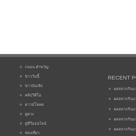
กลอน คำขวัญ
ข่าววันนี้
RECENT 
ข่าวบันเทิง
ผลสลากกินแบ
คลิปวิดีโอ
ผลสลากกินแบ
ดาวน์โหลด
ผลสลากกินแบ
ดูดวง
ผลสลากกินแบ
ดูทีวีออนไลน์
ผลสลากกินแบ
ท่องเที่ยว