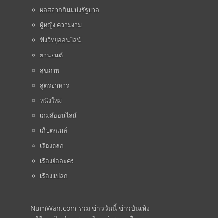
ผลสลากกินแบ่งรัฐบาล
ผู้หญิง ความงาม
ฟังวิทยุออนไลน์
ยานยนต์
สุขภาพ
สูตรอาหาร
หนังใหม่
เกมส์ออนไลน์
เก็บตกเมล์
เรื่องตลก
เรื่องย่อละคร
เรื่องแปลก
NumWan.com รวม ข่าววันนี้ ข่าวบันเทิง