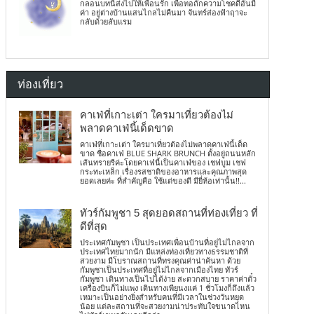
กลอนบทนี้ส่งไปให้เพื่อนรัก เพื่อทอถักความโชคดีอันมี
ค่า อยู่ต่างบ้านแสนไกลไม่คืนมา จันทร์ส่องฟ้าฤาจะ
กลับด้วยลับแรม
ท่องเที่ยว
คาเฟ่ที่เกาะเต่า ใครมาเที่ยวต้องไม่
พลาดคาเฟ่นี้เด็ดขาด
คาเฟ่ที่เกาะเต่า ใครมาเที่ยวต้องไม่พลาดคาเฟ่นี้เด็ด
ขาด ชื่อคาเฟ่ BLUE SHARK BRUNCH ตั้งอยู่ถนนหลัก
เส้นทรายรีค่ะโดยคาเฟ่นี้เป็นคาเฟ่ของ เชฟบูม เชฟ
กระทะเหล็ก เรื่องรสชาติของอาหารและคุณภาพสุด
ยอดเลยค่ะ ที่สำคัญคือ ใช้แต่ของดี มียี่ห้อเท่านั้น!!...
ทัวร์กัมพูชา 5 สุดยอดสถานที่ท่องเที่ยว ที่
ดีที่สุด
ประเทศกัมพูชา เป็นประเทศเพื่อนบ้านที่อยู่ไม่ไกลจาก
ประเทศไทยมากนัก มีแหล่งท่องเที่ยวทางธรรมชาติที่
สวยงาม มีโบราณสถานที่ทรงคุณค่าน่าค้นหา ด้วย
กัมพูชาเป็นประเทศที่อยู่ไม่ไกลจากเมืองไทย ทัวร์
กัมพูชา เดินทางเป็นไปได้ง่าย สะดวกสบาย ราคาค่าตั๋ว
เครื่องบินก็ไม่แพง เดินทางเพียนงแค่ 1 ชั่วโมงก็ถึงแล้ว
เหมาะเป็นอย่างยิ่งสำหรับคนที่มีเวลาในช่วงวันหยุด
น้อย แต่ละสถานที่จะสวยงามน่าประทับใจขนาดไหน