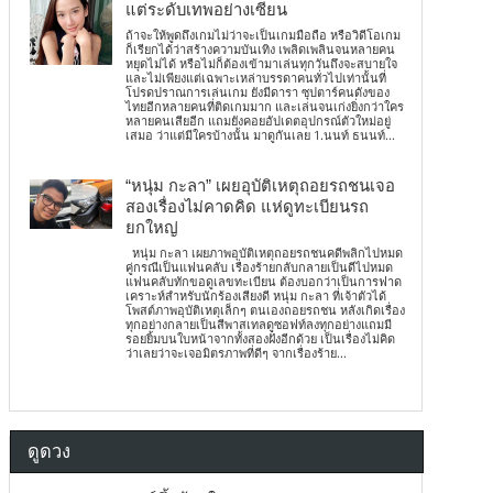
แต่ระดับเทพอย่างเซียน
ถ้าจะให้พูดถึงเกมไม่ว่าจะเป็นเกมมือถือ หรือวิดีโอเกม
ก็เรียกได้ว่าสร้างความบันเทิง เพลิดเพลินจนหลายคน
หยุดไม่ได้ หรือไม่ก็ต้องเข้ามาเล่นทุกวันถึงจะสบายใจ
และไม่เพียงแต่เฉพาะเหล่าบรรดาคนทั่วไปเท่านั้นที่
โปรดปราณการเล่นเกม ยังมีดารา ซุปตาร์คนดังของ
ไทยอีกหลายคนที่ติดเกมมาก และเล่นจนเก่งยิ่งกว่าใคร
หลายคนเสียอีก แถมยังคอยอัปเดตอุปกรณ์ตัวใหม่อยู่
เสมอ ว่าแต่มีใครบ้างนั้น มาดูกันเลย 1.นนท์ ธนนท์...
“หนุ่ม กะลา” เผยอุบัติเหตุถอยรถชนเจอ
สองเรื่องไม่คาดคิด แห่ดูทะเบียนรถ
ยกใหญ่
หนุ่ม กะลา เผยภาพอุบัติเหตุถอยรถชนคดีพลิกไปหมด
คู่กรณีเป็นแฟนคลับ เรื่องร้ายกลับกลายเป็นดีไปหมด
แฟนคลับทักขอดูเลขทะเบียน ต้องบอกว่าเป็นการฟาด
เคราะห์สำหรับนักร้องเสียงดี หนุ่ม กะลา ที่เจ้าตัวได้
โพสต์ภาพอุบัติเหตุเล็กๆ ตนเองถอยรถชน หลังเกิดเรื่อง
ทุกอย่างกลายเป็นสีพาสเทลดูซอฟท์ลงทุกอย่างแถมมี
รอยยิ้มบนใบหน้าจากทั้งสองฝั่งอีกด้วย เป็นเรื่องไม่คิด
ว่าเลยว่าจะเจอมิตรภาพที่ดีๆ จากเรื่องร้าย...
ดูดวง