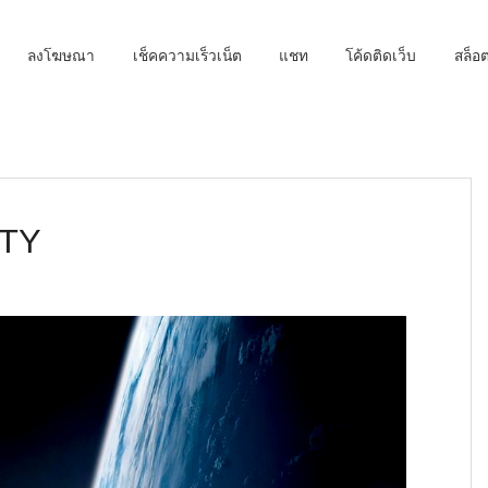
ลงโฆษณา
เช็คความเร็วเน็ต
แชท
โค้ดติดเว็บ
สล็
ITY