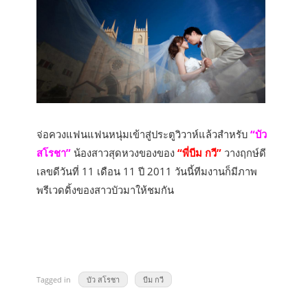
จ่อควงแฟนแฟนหนุ่มเข้าสู่ประตูวิวาห์แล้วสำหรับ
“บัว
สโรชา”
น้องสาวสุดหวงของของ
“พี่บีม กวี”
วางฤกษ์ดี
เลขดีวันที่ 11 เดือน 11 ปี 2011 วันนี้ทีมงานก็มีภาพ
พรีเวดดิ้งของสาวบัวมาให้ชมกัน
Tagged in
บัว สโรชา
บีม กวี