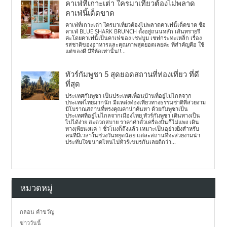
คาเฟ่ที่เกาะเต่า ใครมาเที่ยวต้องไม่พลาด
คาเฟ่นี้เด็ดขาด
คาเฟ่ที่เกาะเต่า ใครมาเที่ยวต้องไม่พลาดคาเฟ่นี้เด็ดขาด ชื่อ
คาเฟ่ BLUE SHARK BRUNCH ตั้งอยู่ถนนหลัก เส้นทรายรี
ค่ะโดยคาเฟ่นี้เป็นคาเฟ่ของ เชฟบูม เชฟกระทะเหล็ก เรื่อง
รสชาติของอาหารและคุณภาพสุดยอดเลยค่ะ ที่สำคัญคือ ใช้
แต่ของดี มียี่ห้อเท่านั้น!!...
ทัวร์กัมพูชา 5 สุดยอดสถานที่ท่องเที่ยว ที่ดี
ที่สุด
ประเทศกัมพูชา เป็นประเทศเพื่อนบ้านที่อยู่ไม่ไกลจาก
ประเทศไทยมากนัก มีแหล่งท่องเที่ยวทางธรรมชาติที่สวยงาม
มีโบราณสถานที่ทรงคุณค่าน่าค้นหา ด้วยกัมพูชาเป็น
ประเทศที่อยู่ไม่ไกลจากเมืองไทย ทัวร์กัมพูชา เดินทางเป็น
ไปได้ง่าย สะดวกสบาย ราคาค่าตั๋วเครื่องบินก็ไม่แพง เดิน
ทางเพียนงแค่ 1 ชั่วโมงก็ถึงแล้ว เหมาะเป็นอย่างยิ่งสำหรับ
คนที่มีเวลาในช่วงวันหยุดน้อย แต่ละสถานที่จะสวยงามน่า
ประทับใจขนาดไหนไปทัวร์เขมรกันเลยดีกว่า...
หมวดหมู่
กลอน คำขวัญ
ข่าววันนี้