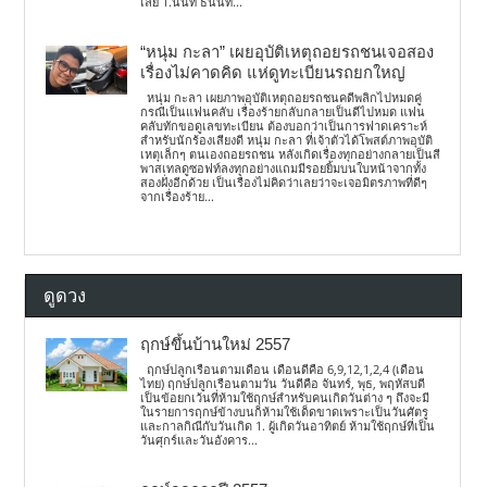
เลย 1.นนท์ ธนนท์...
“หนุ่ม กะลา” เผยอุบัติเหตุถอยรถชนเจอสอง
เรื่องไม่คาดคิด แห่ดูทะเบียนรถยกใหญ่
หนุ่ม กะลา เผยภาพอุบัติเหตุถอยรถชนคดีพลิกไปหมดคู่
กรณีเป็นแฟนคลับ เรื่องร้ายกลับกลายเป็นดีไปหมด แฟน
คลับทักขอดูเลขทะเบียน ต้องบอกว่าเป็นการฟาดเคราะห์
สำหรับนักร้องเสียงดี หนุ่ม กะลา ที่เจ้าตัวได้โพสต์ภาพอุบัติ
เหตุเล็กๆ ตนเองถอยรถชน หลังเกิดเรื่องทุกอย่างกลายเป็นสี
พาสเทลดูซอฟท์ลงทุกอย่างแถมมีรอยยิ้มบนใบหน้าจากทั้ง
สองฝั่งอีกด้วย เป็นเรื่องไม่คิดว่าเลยว่าจะเจอมิตรภาพที่ดีๆ
จากเรื่องร้าย...
ดูดวง
ฤกษ์ขึ้นบ้านใหม่ 2557
ฤกษ์ปลูกเรือนตามเดือน เดือนดีคือ 6,9,12,1,2,4 (เดือน
ไทย) ฤกษ์ปลูกเรือนตามวัน วันดีคือ จันทร์, พุธ, พฤหัสบดี
เป็นข้อยกเว้นที่ห้ามใช้ฤกษ์สำหรับคนเกิดวันต่าง ๆ ถึงจะมี
ในรายการฤกษ์ข้างบนก็ห้ามใช้เด็ดขาดเพราะเป็นวันศัตรู
และกาลกิณีกับวันเกิด 1. ผู้เกิดวันอาทิตย์ ห้ามใช้ฤกษ์ที่เป็น
วันศุกร์และวันอังคาร...