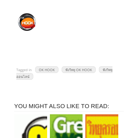
Tagged in
OK HOOK
ฟังวิทยุ OK HOOK
ฟังวิทยุ
ออนไลน์
YOU MIGHT ALSO LIKE TO READ: