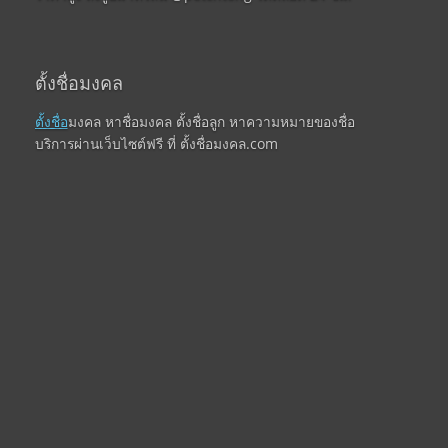
ตั้งชื่อมงคล
ตั้งชื่อ
มงคล หาชื่อมงคล ตั้งชื่อลูก หาความหมายของชื่อ
บริการผ่านเว็บไซต์ฟรี ที่ ตั้งชื่อมงคล.com