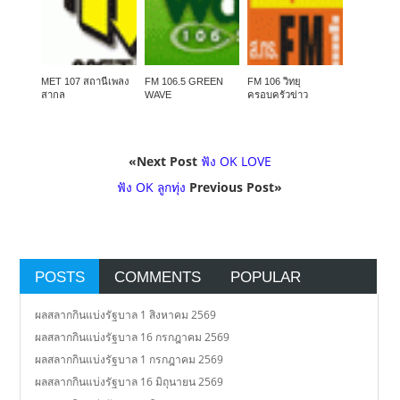
MET 107 สถานีเพลง
FM 106.5 GREEN
FM 106 วิทยุ
สากล
WAVE
ครอบครัวข่าว
«Next Post
ฟัง OK LOVE
ฟัง OK ลูกทุ่ง
Previous Post»
POSTS
COMMENTS
POPULAR
ผลสลากกินแบ่งรัฐบาล 1 สิงหาคม 2569
ผลสลากกินแบ่งรัฐบาล 16 กรกฎาคม 2569
ผลสลากกินแบ่งรัฐบาล 1 กรกฎาคม 2569
ผลสลากกินแบ่งรัฐบาล 16 มิถุนายน 2569