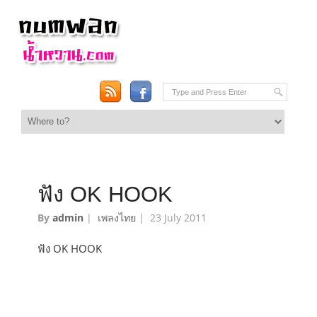
ฟัง OK HOOK
By
admin
|
เพลงไทย
|
23 July 2011
ฟัง OK HOOK