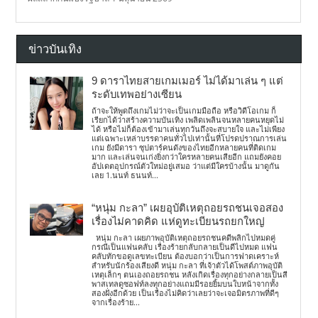
ข่าวบันเทิง
9 ดาราไทยสายเกมเมอร์ ไม่ได้มาเล่น ๆ แต่
ระดับเทพอย่างเซียน
ถ้าจะให้พูดถึงเกมไม่ว่าจะเป็นเกมมือถือ หรือวิดีโอเกม ก็
เรียกได้ว่าสร้างความบันเทิง เพลิดเพลินจนหลายคนหยุดไม่
ได้ หรือไม่ก็ต้องเข้ามาเล่นทุกวันถึงจะสบายใจ และไม่เพียง
แต่เฉพาะเหล่าบรรดาคนทั่วไปเท่านั้นที่โปรดปราณการเล่น
เกม ยังมีดารา ซุปตาร์คนดังของไทยอีกหลายคนที่ติดเกม
มาก และเล่นจนเก่งยิ่งกว่าใครหลายคนเสียอีก แถมยังคอย
อัปเดตอุปกรณ์ตัวใหม่อยู่เสมอ ว่าแต่มีใครบ้างนั้น มาดูกัน
เลย 1.นนท์ ธนนท์...
“หนุ่ม กะลา” เผยอุบัติเหตุถอยรถชนเจอสอง
เรื่องไม่คาดคิด แห่ดูทะเบียนรถยกใหญ่
หนุ่ม กะลา เผยภาพอุบัติเหตุถอยรถชนคดีพลิกไปหมดคู่
กรณีเป็นแฟนคลับ เรื่องร้ายกลับกลายเป็นดีไปหมด แฟน
คลับทักขอดูเลขทะเบียน ต้องบอกว่าเป็นการฟาดเคราะห์
สำหรับนักร้องเสียงดี หนุ่ม กะลา ที่เจ้าตัวได้โพสต์ภาพอุบัติ
เหตุเล็กๆ ตนเองถอยรถชน หลังเกิดเรื่องทุกอย่างกลายเป็นสี
พาสเทลดูซอฟท์ลงทุกอย่างแถมมีรอยยิ้มบนใบหน้าจากทั้ง
สองฝั่งอีกด้วย เป็นเรื่องไม่คิดว่าเลยว่าจะเจอมิตรภาพที่ดีๆ
จากเรื่องร้าย...