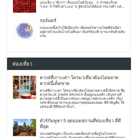
แบบเจ็บ ๆ “ดีกว่า” เจ็บแบบไม่มีวันจบ… 3. ถ้าชอบก็กด
“Like” ถ้าใช่ก็กด”Love” 4. ผู้ชายไม่ได้ต้องการนางฟ้า แต่...
รอจันทร์
กลอนบทนี้ส่งไปให้เพื่อนรัก เพื่อทอถักความโชคดีอันมีค่า
อยู่ต่างบ้านแสนไกลไม่คืนมา จันทร์ส่องฟ้าฤาจะกลับด้วยลับ
แรม
ท่องเที่ยว
คาเฟ่ที่เกาะเต่า ใครมาเที่ยวต้องไม่พลาด
คาเฟ่นี้เด็ดขาด
คาเฟ่ที่เกาะเต่า ใครมาเที่ยวต้องไม่พลาดคาเฟ่นี้เด็ดขาด ชื่อ
คาเฟ่ BLUE SHARK BRUNCH ตั้งอยู่ถนนหลัก เส้นทรายรี
ค่ะโดยคาเฟ่นี้เป็นคาเฟ่ของ เชฟบูม เชฟกระทะเหล็ก เรื่อง
รสชาติของอาหารและคุณภาพสุดยอดเลยค่ะ ที่สำคัญคือ ใช้
แต่ของดี มียี่ห้อเท่านั้น!!...
ทัวร์กัมพูชา 5 สุดยอดสถานที่ท่องเที่ยว ที่ดี
ที่สุด
ประเทศกัมพูชา เป็นประเทศเพื่อนบ้านที่อยู่ไม่ไกลจาก
ประเทศไทยมากนัก มีแหล่งท่องเที่ยวทางธรรมชาติที่สวยงาม