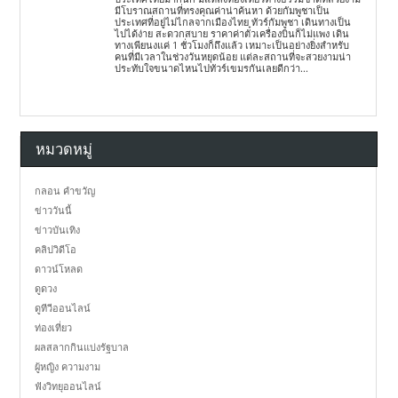
มีโบราณสถานที่ทรงคุณค่าน่าค้นหา ด้วยกัมพูชาเป็น
ประเทศที่อยู่ไม่ไกลจากเมืองไทย ทัวร์กัมพูชา เดินทางเป็น
ไปได้ง่าย สะดวกสบาย ราคาค่าตั๋วเครื่องบินก็ไม่แพง เดิน
ทางเพียนงแค่ 1 ชั่วโมงก็ถึงแล้ว เหมาะเป็นอย่างยิ่งสำหรับ
คนที่มีเวลาในช่วงวันหยุดน้อย แต่ละสถานที่จะสวยงามน่า
ประทับใจขนาดไหนไปทัวร์เขมรกันเลยดีกว่า...
หมวดหมู่
กลอน คำขวัญ
ข่าววันนี้
ข่าวบันเทิง
คลิปวิดีโอ
ดาวน์โหลด
ดูดวง
ดูทีวีออนไลน์
ท่องเที่ยว
ผลสลากกินแบ่งรัฐบาล
ผู้หญิง ความงาม
ฟังวิทยุออนไลน์