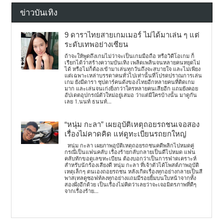
ข่าวบันเทิง
9 ดาราไทยสายเกมเมอร์ ไม่ได้มาเล่น ๆ แต่
ระดับเทพอย่างเซียน
ถ้าจะให้พูดถึงเกมไม่ว่าจะเป็นเกมมือถือ หรือวิดีโอเกม ก็
เรียกได้ว่าสร้างความบันเทิง เพลิดเพลินจนหลายคนหยุดไม่
ได้ หรือไม่ก็ต้องเข้ามาเล่นทุกวันถึงจะสบายใจ และไม่เพียง
แต่เฉพาะเหล่าบรรดาคนทั่วไปเท่านั้นที่โปรดปราณการเล่น
เกม ยังมีดารา ซุปตาร์คนดังของไทยอีกหลายคนที่ติดเกม
มาก และเล่นจนเก่งยิ่งกว่าใครหลายคนเสียอีก แถมยังคอย
อัปเดตอุปกรณ์ตัวใหม่อยู่เสมอ ว่าแต่มีใครบ้างนั้น มาดูกัน
เลย 1.นนท์ ธนนท์...
“หนุ่ม กะลา” เผยอุบัติเหตุถอยรถชนเจอสอง
เรื่องไม่คาดคิด แห่ดูทะเบียนรถยกใหญ่
หนุ่ม กะลา เผยภาพอุบัติเหตุถอยรถชนคดีพลิกไปหมดคู่
กรณีเป็นแฟนคลับ เรื่องร้ายกลับกลายเป็นดีไปหมด แฟน
คลับทักขอดูเลขทะเบียน ต้องบอกว่าเป็นการฟาดเคราะห์
สำหรับนักร้องเสียงดี หนุ่ม กะลา ที่เจ้าตัวได้โพสต์ภาพอุบัติ
เหตุเล็กๆ ตนเองถอยรถชน หลังเกิดเรื่องทุกอย่างกลายเป็นสี
พาสเทลดูซอฟท์ลงทุกอย่างแถมมีรอยยิ้มบนใบหน้าจากทั้ง
สองฝั่งอีกด้วย เป็นเรื่องไม่คิดว่าเลยว่าจะเจอมิตรภาพที่ดีๆ
จากเรื่องร้าย...