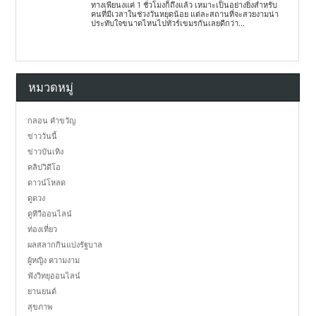
ทางเพียนงแค่ 1 ชั่วโมงก็ถึงแล้ว เหมาะเป็นอย่างยิ่งสำหรับ
คนที่มีเวลาในช่วงวันหยุดน้อย แต่ละสถานที่จะสวยงามน่า
ประทับใจขนาดไหนไปทัวร์เขมรกันเลยดีกว่า...
หมวดหมู่
กลอน คำขวัญ
ข่าววันนี้
ข่าวบันเทิง
คลิปวิดีโอ
ดาวน์โหลด
ดูดวง
ดูทีวีออนไลน์
ท่องเที่ยว
ผลสลากกินแบ่งรัฐบาล
ผู้หญิง ความงาม
ฟังวิทยุออนไลน์
ยานยนต์
สุขภาพ