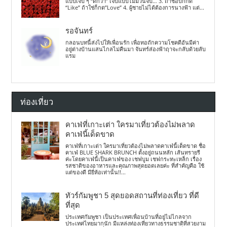
แบบเจ็บ ๆ “ดีกว่า” เจ็บแบบไม่มีวันจบ… 3. ถ้าชอบก็กด
“Like” ถ้าใช่ก็กด”Love” 4. ผู้ชายไม่ได้ต้องการนางฟ้า แต่...
รอจันทร์
กลอนบทนี้ส่งไปให้เพื่อนรัก เพื่อทอถักความโชคดีอันมีค่า
อยู่ต่างบ้านแสนไกลไม่คืนมา จันทร์ส่องฟ้าฤาจะกลับด้วยลับ
แรม
ท่องเที่ยว
คาเฟ่ที่เกาะเต่า ใครมาเที่ยวต้องไม่พลาด
คาเฟ่นี้เด็ดขาด
คาเฟ่ที่เกาะเต่า ใครมาเที่ยวต้องไม่พลาดคาเฟ่นี้เด็ดขาด ชื่อ
คาเฟ่ BLUE SHARK BRUNCH ตั้งอยู่ถนนหลัก เส้นทรายรี
ค่ะโดยคาเฟ่นี้เป็นคาเฟ่ของ เชฟบูม เชฟกระทะเหล็ก เรื่อง
รสชาติของอาหารและคุณภาพสุดยอดเลยค่ะ ที่สำคัญคือ ใช้
แต่ของดี มียี่ห้อเท่านั้น!!...
ทัวร์กัมพูชา 5 สุดยอดสถานที่ท่องเที่ยว ที่ดี
ที่สุด
ประเทศกัมพูชา เป็นประเทศเพื่อนบ้านที่อยู่ไม่ไกลจาก
ประเทศไทยมากนัก มีแหล่งท่องเที่ยวทางธรรมชาติที่สวยงาม