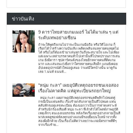
ข่าวบันเทิง
9 ดาราไทยสายเกมเมอร์ ไม่ได้มาเล่น ๆ แต่
ระดับเทพอย่างเซียน
ถ้าจะให้พูดถึงเกมไม่ว่าจะเป็นเกมมือถือ หรือวิดีโอเกม ก็
เรียกได้ว่าสร้างความบันเทิง เพลิดเพลินจนหลายคนหยุดไม่
ได้ หรือไม่ก็ต้องเข้ามาเล่นทุกวันถึงจะสบายใจ และไม่เพียง
แต่เฉพาะเหล่าบรรดาคนทั่วไปเท่านั้นที่โปรดปราณการเล่น
เกม ยังมีดารา ซุปตาร์คนดังของไทยอีกหลายคนที่ติดเกม
มาก และเล่นจนเก่งยิ่งกว่าใครหลายคนเสียอีก แถมยังคอย
อัปเดตอุปกรณ์ตัวใหม่อยู่เสมอ ว่าแต่มีใครบ้างนั้น มาดูกัน
เลย 1.นนท์ ธนนท์...
“หนุ่ม กะลา” เผยอุบัติเหตุถอยรถชนเจอสอง
เรื่องไม่คาดคิด แห่ดูทะเบียนรถยกใหญ่
หนุ่ม กะลา เผยภาพอุบัติเหตุถอยรถชนคดีพลิกไปหมดคู่
กรณีเป็นแฟนคลับ เรื่องร้ายกลับกลายเป็นดีไปหมด แฟน
คลับทักขอดูเลขทะเบียน ต้องบอกว่าเป็นการฟาดเคราะห์
สำหรับนักร้องเสียงดี หนุ่ม กะลา ที่เจ้าตัวได้โพสต์ภาพอุบัติ
เหตุเล็กๆ ตนเองถอยรถชน หลังเกิดเรื่องทุกอย่างกลายเป็นสี
พาสเทลดูซอฟท์ลงทุกอย่างแถมมีรอยยิ้มบนใบหน้าจากทั้ง
สองฝั่งอีกด้วย เป็นเรื่องไม่คิดว่าเลยว่าจะเจอมิตรภาพที่ดีๆ
จากเรื่องร้าย...