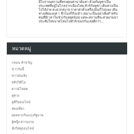
มีโบราณสถานที่ทรงคุณค่าน่าค้นหา ด้วยกัมพูชาเป็น
ประเทศที่อยู่ไม่ไกลจากเมืองไทย ทัวร์กัมพูชา เดินทางเป็น
ไปได้ง่าย สะดวกสบาย ราคาค่าตั๋วเครื่องบินก็ไม่แพง เดิน
ทางเพียนงแค่ 1 ชั่วโมงก็ถึงแล้ว เหมาะเป็นอย่างยิ่งสำหรับ
คนที่มีเวลาในช่วงวันหยุดน้อย แต่ละสถานที่จะสวยงามน่า
ประทับใจขนาดไหนไปทัวร์เขมรกันเลยดีกว่า...
หมวดหมู่
กลอน คำขวัญ
ข่าววันนี้
ข่าวบันเทิง
คลิปวิดีโอ
ดาวน์โหลด
ดูดวง
ดูทีวีออนไลน์
ท่องเที่ยว
ผลสลากกินแบ่งรัฐบาล
ผู้หญิง ความงาม
ฟังวิทยุออนไลน์