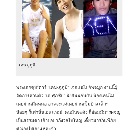
เคน ภูภูมิ
พระเอกซุป”ตาร์ ”เคน-ภูภูมิ” เจอแฉไปอัพจมูก งานนี้ผู้
จัดการส่วนตัว ”เอ-ศุภชัย” นั่งยันนอนยัน น้องเคนไม่
เคยผ่านมีดหมอ อาจจะแค่เคยผ่านเข็มบ้าง เล็กๆ
น้อยๆ ก็เท่านั้นเอง แหม! คนมันจะดัง ก็ย่อมมีมารผจญ
เป็นธรรมดา เอ้า! อย่ากังวลไปใหญ่ เดี๋ยวมารก็แพ้ภัย
ตัวเองไปเองแหละจ้า