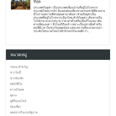
ที่สุด
ประเทศกัมพูชา เป็นประเทศเพื่อนบ้านที่อยู่ไม่ไกลจาก
ประเทศไทยมากนัก มีแหล่งท่องเที่ยวทางธรรมชาติที่สวยงาม
มีโบราณสถานที่ทรงคุณค่าน่าค้นหา ด้วยกัมพูชาเป็น
ประเทศที่อยู่ไม่ไกลจากเมืองไทย ทัวร์กัมพูชา เดินทางเป็น
ไปได้ง่าย สะดวกสบาย ราคาค่าตั๋วเครื่องบินก็ไม่แพง เดิน
ทางเพียนงแค่ 1 ชั่วโมงก็ถึงแล้ว เหมาะเป็นอย่างยิ่งสำหรับ
คนที่มีเวลาในช่วงวันหยุดน้อย แต่ละสถานที่จะสวยงามน่า
ประทับใจขนาดไหนไปทัวร์เขมรกันเลยดีกว่า...
หมวดหมู่
กลอน คำขวัญ
ข่าววันนี้
ข่าวบันเทิง
คลิปวิดีโอ
ดาวน์โหลด
ดูดวง
ดูทีวีออนไลน์
ท่องเที่ยว
ผลสลากกินแบ่งรัฐบาล