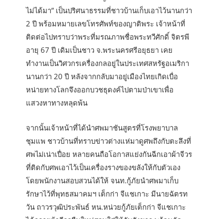
ไม่ได้มา” เป็นปริศนาธรรมที่ชาวบ้านเก็บเอาไว้นานกว่า
2 ปี พร้อมหมายเลขโทรศัพท์ของญาติพระ เจ้าหน้าที่
ติดต่อไปทราบว่าพระที่มรณภาพชื่อพระทวีศักดิ์ จิตรพี
อายุ 67 ปี เดิมเป็นชาว จ.พระนครศรีอยุธยา เคย
ทำงานเป็นวิศวกรเครื่องกลอยู่ในประเทศสหรัฐอเมริกา
นานกว่า 20 ปี หลังจากกลับมาอยู่เมืองไทยเกิดเบื่อ
หน่ายทางโลกจึงออกบวชธุดงค์ไปตามป่าเขาเพื่อ
แสวงหาทางหลุดพ้น
จากนั้นเจ้าหน้าที่ได้นำศพมาชันสูตรที่โรงพยาบาล
ชุมแพ ชาวบ้านที่ทราบข่าวต่างแห่มาดูศพถึงกับตะลึงที่
ศพไม่เน่าเปื่อย หลายคนถือโอกาสแย่งกันฉีกเอาผ้าจีวร
ที่ติดกับศพเอาไว้เป็นเครื่องรางของขลังให้กับตัวเอง
โดยพนักงานสอบสวนได้ให้ จนท.กู้ภัยนำศพมาเก็บ
รักษาไว้ที่พุทธสมาคมฯ เต็กก่า จีแชเกาะ มีนายฉัตรท
วัน ถาวรวุฒิประพันธ์ หน.หน่วยกู้ภัยเต็กก่า จีแชเกาะ