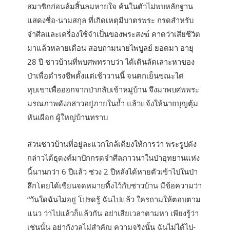
สมาชิกก่อนล้มสิ้นลมหายใจ ค้นในตัวไม่พบหลักฐาน
แสดงชื่อ-นามสกุล ที่เกิดเหตุมีบาตรพระ กรดสำหรับ
จำศีลและเครื่องใช้จำเป็นของพระสงฆ์ คาดว่าเสียชีวิต
มาแล้วหลายเดือน สอบถามนายไพบูลย์ ยอดมา อายุ
28 ปี ชาวบ้านที่พบศพทราบว่า ได้เดินลัดเลาะหาของ
ป่าเพื่อดำรงชีพตั้งแต่เช้าวานนี้ จนตกเย็นขณะไต่
หุบเขาเพื่อออกจากป่ากลับเข้าหมู่บ้าน จึงมาพบศพพระ
มรณภาพดังกล่าวอยู่ภายในถ้ำ แล้วแจ้งให้นายบุญตุ้ม
หันเผือก ผู้ใหญ่บ้านทราบ
ส่วนชาวบ้านที่อยู่ละแวกใกล้เคียงให้การว่า พระรูปดัง
กล่าวได้ธุดงค์มาปักกรดจำศีลภาวนาในป่าอุทยานแห่ง
นี้นานกว่า 6 ปีแล้ว ช่วง 2 ปีหลังได้หายตัวเข้าไปในป่า
ลึกโดยได้เขียนจดหมายทิ้งไว้กับชาวบ้าน มีข้อความว่า
“วันใดฉันไม่อยู่ โปรดรู้ ฉันไปแล้ว ใครถามให้ตอบตาม
แนว ว่าไปแล้วก็แล้วกัน อย่าเสียเวลาตามหา เพียงรู้ว่า
เช่นนั้น อย่ากังวลไม่สำคัญ ความจริงนั้น ฉันไม่ได้ไป-