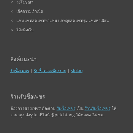
ลงโฆษณา
เช็คความเร็วเน็ต
แชท แชทสด แชทหาแฟน แชทคุยสด แชทรูม แชทหาเพื่อน
โค้ดติดเว็บ
ลิงค์แนะนำ
รับซื้อเพชร
|
รับซื้อทองเชียงราย
|
slotxo
ร้านรับซื้อเพชร
ต้องการขายเพชร ต้องเว็บ
รับซื้อเพชร
เป็น
ร้านรับซื้อเพชร
ให้
ราคาสูง ส่งรูปมาที่ไลน์ @petchtong ได้ตลอด 24 ชม.