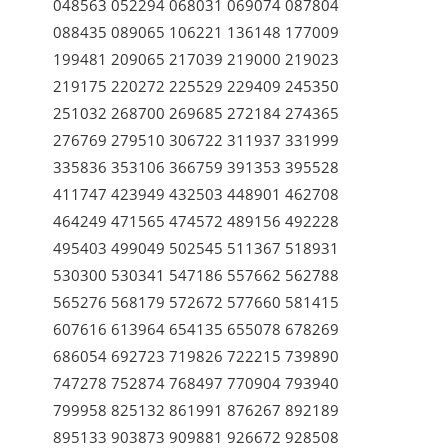
048563 052294 068031 069074 087804
088435 089065 106221 136148 177009
199481 209065 217039 219000 219023
219175 220272 225529 229409 245350
251032 268700 269685 272184 274365
276769 279510 306722 311937 331999
335836 353106 366759 391353 395528
411747 423949 432503 448901 462708
464249 471565 474572 489156 492228
495403 499049 502545 511367 518931
530300 530341 547186 557662 562788
565276 568179 572672 577660 581415
607616 613964 654135 655078 678269
686054 692723 719826 722215 739890
747278 752874 768497 770904 793940
799958 825132 861991 876267 892189
895133 903873 909881 926672 928508