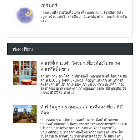
รอจันทร์
กลอนบทนี้ส่งไปให้เพื่อนรัก เพื่อทอถักความโชคดีอันมีค่า
อยู่ต่างบ้านแสนไกลไม่คืนมา จันทร์ส่องฟ้าฤาจะกลับด้วยลับ
แรม
ท่องเที่ยว
คาเฟ่ที่เกาะเต่า ใครมาเที่ยวต้องไม่พลาด
คาเฟ่นี้เด็ดขาด
คาเฟ่ที่เกาะเต่า ใครมาเที่ยวต้องไม่พลาดคาเฟ่นี้เด็ดขาด ชื่อ
คาเฟ่ BLUE SHARK BRUNCH ตั้งอยู่ถนนหลัก เส้นทรายรี
ค่ะโดยคาเฟ่นี้เป็นคาเฟ่ของ เชฟบูม เชฟกระทะเหล็ก เรื่อง
รสชาติของอาหารและคุณภาพสุดยอดเลยค่ะ ที่สำคัญคือ ใช้
แต่ของดี มียี่ห้อเท่านั้น!!...
ทัวร์กัมพูชา 5 สุดยอดสถานที่ท่องเที่ยว ที่ดี
ที่สุด
ประเทศกัมพูชา เป็นประเทศเพื่อนบ้านที่อยู่ไม่ไกลจาก
ประเทศไทยมากนัก มีแหล่งท่องเที่ยวทางธรรมชาติที่สวยงาม
มีโบราณสถานที่ทรงคุณค่าน่าค้นหา ด้วยกัมพูชาเป็น
ประเทศที่อยู่ไม่ไกลจากเมืองไทย ทัวร์กัมพูชา เดินทางเป็น
ไปได้ง่าย สะดวกสบาย ราคาค่าตั๋วเครื่องบินก็ไม่แพง เดิน