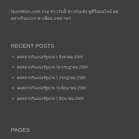
NumWan.com รวม ข่าววันนี้ ข่าวบันเทิง ดูทีวีออนไลน์ ผล
สลากกินแบ่งฯ หาเพื่อน แชท ฯลฯ
RECENT POSTS
ผลสลากกินแบ่งรัฐบาล 1 สิงหาคม 2569
ผลสลากกินแบ่งรัฐบาล 16 กรกฎาคม 2569
ผลสลากกินแบ่งรัฐบาล 1 กรกฎาคม 2569
ผลสลากกินแบ่งรัฐบาล 16 มิถุนายน 2569
ผลสลากกินแบ่งรัฐบาล 1 มิถุนายน 2569
PAGES