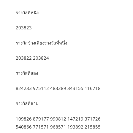
รางวัลที่หนึ่ง
203823
รางวัลข้างเคียงรางวัลที่หนึ่ง
203822 203824
รางวัลที่สอง
824233 975112 483289 343155 116718
รางวัลที่สาม
109826 879177 990812 147219 371726
540866 771571 968571 193892 215855