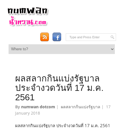
ผลสลากกินแบ่งรัฐบาล
ประจำงวดวันที่ 17 ม.ค.
2561
By
numwan dotcom
|
ผลสลากกินแบ่งรัฐบาล
|
17
January 2018
ผลสลากกินแบ่งรัฐบาล ประจำงวดวันที่ 17 ม.ค. 2561