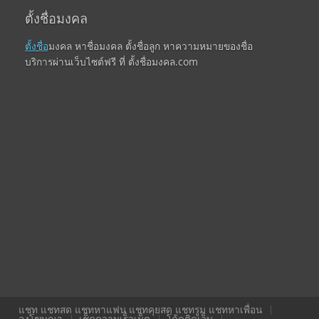
ตั้งชื่อมงคล
ตั้งชื่อ
มงคล หาชื่อมงคล ตั้งชื่อลูก หาความหมายของชื่อ
บริการผ่านเว็บไซต์ฟรี ที่ ตั้งชื่อมงคล.com
แชท แชทสด แชทหาแฟน แชทคุยสด แชทรูม แชทหาเพื่อน