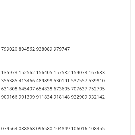
 799020 804562 938089 979747
 135973 152562 156405 157582 159073 167633
 355385 413466 489898 530191 537557 539810
 631808 645407 654838 673605 707637 752705
 900166 901309 911834 918148 922909 932142
 079564 088868 096580 104849 106016 108455