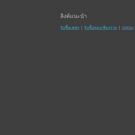
ลิงค์แนะนำ
รับซื้อเพชร
|
รับซื้อทองเชียงราย
|
slotxo