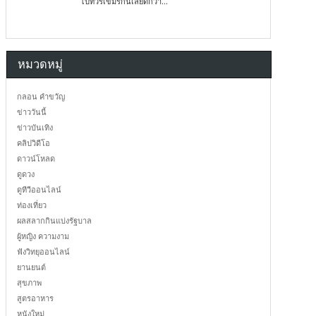
ไปทัวร์เขมรกันเลยดีกว่า...
หมวดหมู่
กลอน คำขวัญ
ข่าววันนี้
ข่าวบันเทิง
คลิปวิดีโอ
ดาวน์โหลด
ดูดวง
ดูทีวีออนไลน์
ท่องเที่ยว
ผลสลากกินแบ่งรัฐบาล
ผู้หญิง ความงาม
ฟังวิทยุออนไลน์
ยานยนต์
สุขภาพ
สูตรอาหาร
หนังใหม่