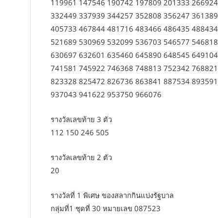
119961 147546 190742 197809 201333 266924
332449 337939 344257 352808 356247 361389
405733 467844 481716 483466 486435 488434
521689 530969 532099 536703 546577 546818
630697 632601 635460 645890 648545 649104
741581 745922 746368 748813 752342 768821
823328 825472 826736 863841 887534 893591
937043 941622 953750 966076
รางวัลเลขท้าย 3 ตัว
112 150 246 505
รางวัลเลขท้าย 2 ตัว
20
รางวัลที่ 1 พิเศษ ของสลากกินแบ่งรัฐบาล
กลุ่มที่1 ชุดที่ 30 หมายเลข 087523