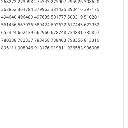
 268272 273093 275343 275907 295926 308620
 363852 364784 379963 381425 390416 397175
 494640 496480 497635 501777 503319 510201
 561486 567036 589424 602632 617445 623352
 652424 662139 662960 678748 734831 735857
 780338 782337 783458 788463 798356 813310
 895111 908046 913176 919811 936583 936908