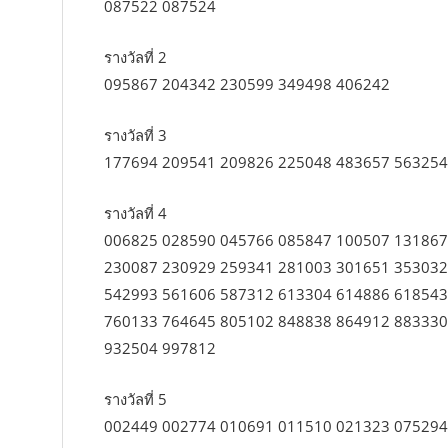
087522 087524
รางวัลที่ 2
095867 204342 230599 349498 406242
รางวัลที่ 3
177694 209541 209826 225048 483657 563254
รางวัลที่ 4
006825 028590 045766 085847 100507 131867
230087 230929 259341 281003 301651 353032
542993 561606 587312 613304 614886 618543
760133 764645 805102 848838 864912 883330
932504 997812
รางวัลที่ 5
002449 002774 010691 011510 021323 075294