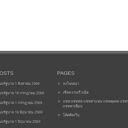
POSTS
PAGES
่งรัฐบาล 1 สิงหาคม 2569
ลงโฆษณา
เช็คความเร็วเน็ต
่งรัฐบาล 16 กรกฎาคม 2569
แชท แชทสด แชทหาแฟน แชทคุยสด แชทร
่งรัฐบาล 1 กรกฎาคม 2569
แชทหาเพื่อน
่งรัฐบาล 16 มิถุนายน 2569
โค้ดติดเว็บ
่งรัฐบาล 1 มิถุนายน 2569