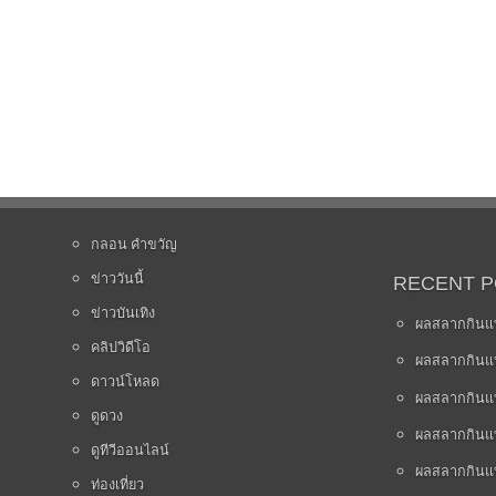
กลอน คำขวัญ
ข่าววันนี้
RECENT 
ข่าวบันเทิง
ผลสลากกินแบ
คลิปวิดีโอ
ผลสลากกินแบ
ดาวน์โหลด
ผลสลากกินแบ
ดูดวง
ผลสลากกินแบ
ดูทีวีออนไลน์
ผลสลากกินแบ
ท่องเที่ยว