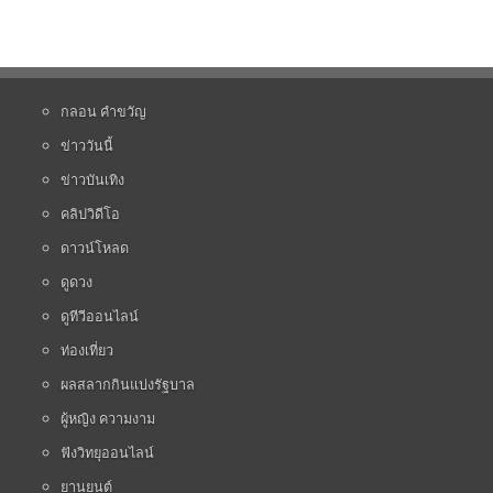
กลอน คำขวัญ
ข่าววันนี้
ข่าวบันเทิง
คลิปวิดีโอ
ดาวน์โหลด
ดูดวง
ดูทีวีออนไลน์
ท่องเที่ยว
ผลสลากกินแบ่งรัฐบาล
ผู้หญิง ความงาม
ฟังวิทยุออนไลน์
ยานยนต์