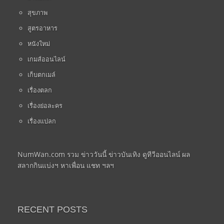
สุขภาพ
สูตรอาหาร
หนังใหม่
เกมส์ออนไลน์
เก็บตกเมล์
เรื่องตลก
เรื่องย่อละคร
เรื่องแปลก
NumWan.com รวม ข่าววันนี้ ข่าวบันเทิง ดูทีวีออนไลน์ ผล
สลากกินแบ่งฯ หาเพื่อน แชท ฯลฯ
RECENT POSTS