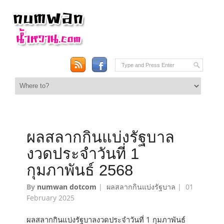
ผลสลากกินแบ่งรัฐบาล
งวดประจําวันที่ 1
กุมภาพันธ์ 2568
By
numwan dotcom
|
ผลสลากกินแบ่งรัฐบาล
|
01
February 2025
ผลสลากกินแบ่งรัฐบาลงวดประจําวันที่ 1 กุมภาพันธ์