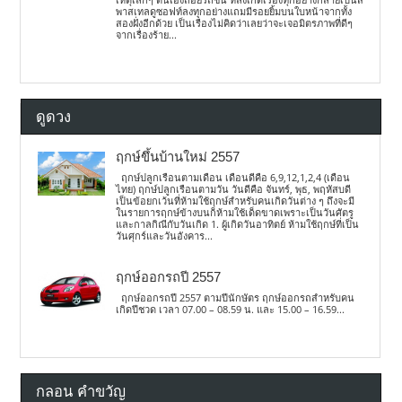
พาสเทลดูซอฟท์ลงทุกอย่างแถมมีรอยยิ้มบนใบหน้าจากทั้ง
สองฝั่งอีกด้วย เป็นเรื่องไม่คิดว่าเลยว่าจะเจอมิตรภาพที่ดีๆ
จากเรื่องร้าย...
ดูดวง
ฤกษ์ขึ้นบ้านใหม่ 2557
ฤกษ์ปลูกเรือนตามเดือน เดือนดีคือ 6,9,12,1,2,4 (เดือน
ไทย) ฤกษ์ปลูกเรือนตามวัน วันดีคือ จันทร์, พุธ, พฤหัสบดี
เป็นข้อยกเว้นที่ห้ามใช้ฤกษ์สำหรับคนเกิดวันต่าง ๆ ถึงจะมี
ในรายการฤกษ์ข้างบนก็ห้ามใช้เด็ดขาดเพราะเป็นวันศัตรู
และกาลกิณีกับวันเกิด 1. ผู้เกิดวันอาทิตย์ ห้ามใช้ฤกษ์ที่เป็น
วันศุกร์และวันอังคาร...
ฤกษ์ออกรถปี 2557
ฤกษ์ออกรถปี 2557 ตามปีนักษัตร ฤกษ์ออกรถสำหรับคน
เกิดปีชวด เวลา 07.00 – 08.59 น. และ 15.00 – 16.59...
กลอน คำขวัญ