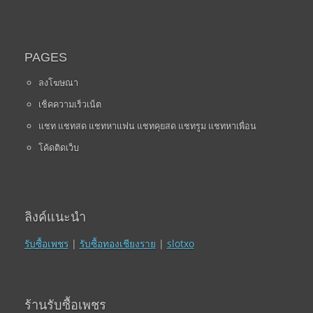
PAGES
ลงโฆษณา
เช็คความเร็วเน็ต
แชท แชทสด แชทหาแฟน แชทคุยสด แชทรูม แชทหาเพื่อน
โค้ดติดเว็บ
ลิงค์แนะนำ
รับซื้อเพชร
|
รับซื้อทองเชียงราย
|
slotxo
ร้านรับซื้อเพชร