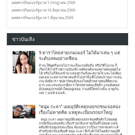
ผลสลากกินแบ่งรัฐบาล 1 กรกฎาคม 2569
ผลสลากกินแบ่งรัฐบาล 16 มิถุนายน 2569
ผลสลากกินแบ่งรัฐบาล 1 มิถุนายน 2569
ข่าวบันเทิง
9 ดาราไทยสายเกมเมอร์ ไม่ได้มาเล่น ๆ แต่
ระดับเทพอย่างเซียน
ถ้าจะให้พูดถึงเกมไม่ว่าจะเป็นเกมมือถือ หรือวิดีโอเกม ก็
เรียกได้ว่าสร้างความบันเทิง เพลิดเพลินจนหลายคนหยุดไม่
ได้ หรือไม่ก็ต้องเข้ามาเล่นทุกวันถึงจะสบายใจ และไม่เพียง
แต่เฉพาะเหล่าบรรดาคนทั่วไปเท่านั้นที่โปรดปราณการเล่น
เกม ยังมีดารา ซุปตาร์คนดังของไทยอีกหลายคนที่ติดเกม
มาก และเล่นจนเก่งยิ่งกว่าใครหลายคนเสียอีก แถมยังคอย
อัปเดตอุปกรณ์ตัวใหม่อยู่เสมอ ว่าแต่มีใครบ้างนั้น มาดูกัน
เลย 1.นนท์ ธนนท์...
“หนุ่ม กะลา” เผยอุบัติเหตุถอยรถชนเจอสอง
เรื่องไม่คาดคิด แห่ดูทะเบียนรถยกใหญ่
หนุ่ม กะลา เผยภาพอุบัติเหตุถอยรถชนคดีพลิกไปหมดคู่
กรณีเป็นแฟนคลับ เรื่องร้ายกลับกลายเป็นดีไปหมด แฟน
คลับทักขอดูเลขทะเบียน ต้องบอกว่าเป็นการฟาดเคราะห์
สำหรับนักร้องเสียงดี หนุ่ม กะลา ที่เจ้าตัวได้โพสต์ภาพอุบัติ
เหตุเล็กๆ ตนเองถอยรถชน หลังเกิดเรื่องทุกอย่างกลายเป็นสี