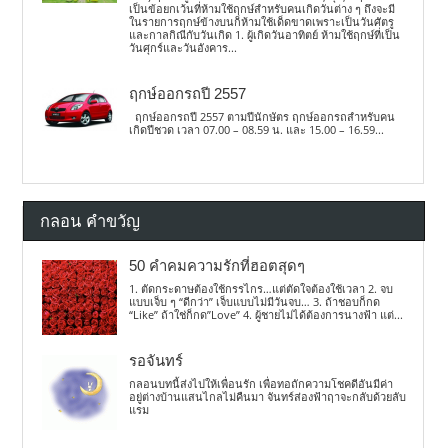
เป็นข้อยกเว้นที่ห้ามใช้ฤกษ์สำหรับคนเกิดวันต่าง ๆ ถึงจะมี
ในรายการฤกษ์ข้างบนก็ห้ามใช้เด็ดขาดเพราะเป็นวันศัตรู
และกาลกิณีกับวันเกิด 1. ผู้เกิดวันอาทิตย์ ห้ามใช้ฤกษ์ที่เป็น
วันศุกร์และวันอังคาร...
ฤกษ์ออกรถปี 2557
ฤกษ์ออกรถปี 2557 ตามปีนักษัตร ฤกษ์ออกรถสำหรับคน
เกิดปีชวด เวลา 07.00 – 08.59 น. และ 15.00 – 16.59...
กลอน คำขวัญ
50 คำคมความรักที่ฮอตสุดๆ
1. ตัดกระดาษต้องใช้กรรไกร…แต่ตัดใจต้องใช้เวลา 2. จบ
แบบเจ็บ ๆ “ดีกว่า” เจ็บแบบไม่มีวันจบ… 3. ถ้าชอบก็กด
“Like” ถ้าใช่ก็กด”Love” 4. ผู้ชายไม่ได้ต้องการนางฟ้า แต่...
รอจันทร์
กลอนบทนี้ส่งไปให้เพื่อนรัก เพื่อทอถักความโชคดีอันมีค่า
อยู่ต่างบ้านแสนไกลไม่คืนมา จันทร์ส่องฟ้าฤาจะกลับด้วยลับ
แรม