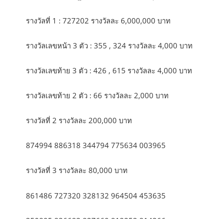
รางวัลที่ 1 : 727202 รางวัลละ 6,000,000 บาท
รางวัลเลขหน้า 3 ตัว : 355 , 324 รางวัลละ 4,000 บาท
รางวัลเลขท้าย 3 ตัว : 426 , 615 รางวัลละ 4,000 บาท
รางวัลเลขท้าย 2 ตัว : 66 รางวัลละ 2,000 บาท
รางวัลที่ 2 รางวัลละ 200,000 บาท
874994 886318 344794 775634 003965
รางวัลที่ 3 รางวัลละ 80,000 บาท
861486 727320 328132 964504 453635