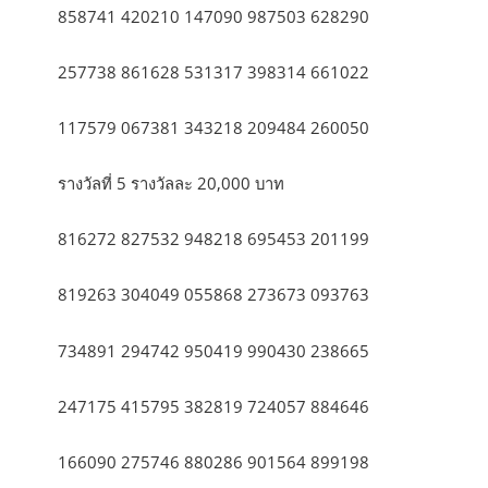
858741 420210 147090 987503 628290
257738 861628 531317 398314 661022
117579 067381 343218 209484 260050
รางวัลที่ 5 รางวัลละ 20,000 บาท
816272 827532 948218 695453 201199
819263 304049 055868 273673 093763
734891 294742 950419 990430 238665
247175 415795 382819 724057 884646
166090 275746 880286 901564 899198