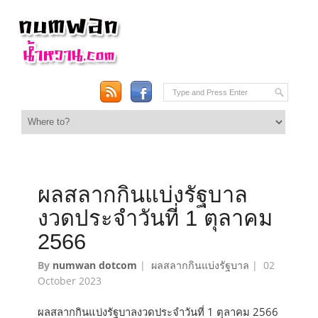
ผลสลากกินแบ่งรัฐบาล
งวดประจำวันที่ 1 ตุลาคม
2566
By
numwan dotcom
|
ผลสลากกินแบ่งรัฐบาล
|
02
October 2023
ผลสลากกินแบ่งรัฐบาลงวดประจำวันที่ 1 ตุลาคม 2566