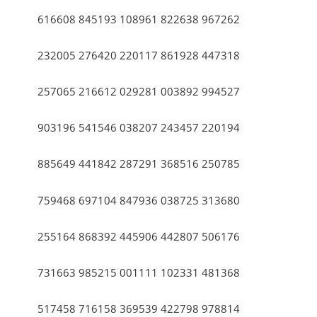
616608 845193 108961 822638 967262
232005 276420 220117 861928 447318
257065 216612 029281 003892 994527
903196 541546 038207 243457 220194
885649 441842 287291 368516 250785
759468 697104 847936 038725 313680
255164 868392 445906 442807 506176
731663 985215 001111 102331 481368
517458 716158 369539 422798 978814