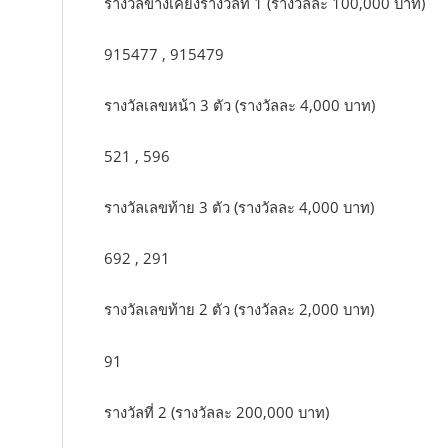
รางวัลข้างเคียงรางวัลที่ 1 (รางวัลละ 100,000 บาท)
915477 , 915479
รางวัลเลขหน้า 3 ตัว (รางวัลละ 4,000 บาท)
521 , 596
รางวัลเลขท้าย 3 ตัว (รางวัลละ 4,000 บาท)
692 , 291
รางวัลเลขท้าย 2 ตัว (รางวัลละ 2,000 บาท)
91
รางวัลที่ 2 (รางวัลละ 200,000 บาท)