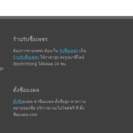
ร้านรับซื้อเพชร
ต้องการขายเพชร ต้องเว็บ
รับซื้อเพชร
เป็น
ร้านรับซื้อเพชร
ให้ราคาสูง ส่งรูปมาที่ไลน์
@petchtong ได้ตลอด 24 ชม.
ูม
ตั้งชื่อมงคล
ตั้งชื่อ
มงคล หาชื่อมงคล ตั้งชื่อลูก หาความ
หมายของชื่อ บริการผ่านเว็บไซต์ฟรี ที่ ตั้ง
ชื่อมงคล.com