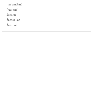
เกมส์ออนไลน์
เก็บตกเมล์
เรื่องตลก
เรื่องย่อละคร
เรื่องแปลก