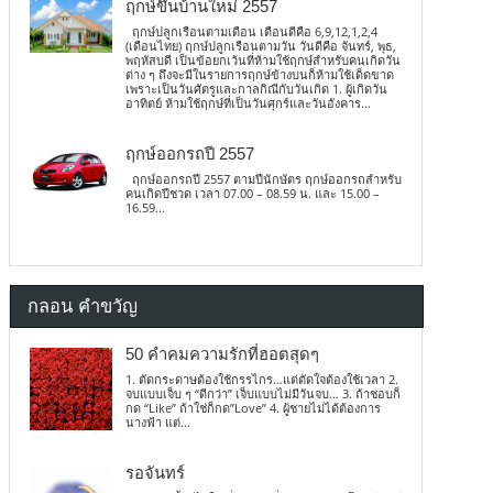
ฤกษ์ขึ้นบ้านใหม่ 2557
ฤกษ์ปลูกเรือนตามเดือน เดือนดีคือ 6,9,12,1,2,4
(เดือนไทย) ฤกษ์ปลูกเรือนตามวัน วันดีคือ จันทร์, พุธ,
พฤหัสบดี เป็นข้อยกเว้นที่ห้ามใช้ฤกษ์สำหรับคนเกิดวัน
ต่าง ๆ ถึงจะมีในรายการฤกษ์ข้างบนก็ห้ามใช้เด็ดขาด
เพราะเป็นวันศัตรูและกาลกิณีกับวันเกิด 1. ผู้เกิดวัน
อาทิตย์ ห้ามใช้ฤกษ์ที่เป็นวันศุกร์และวันอังคาร...
ฤกษ์ออกรถปี 2557
ฤกษ์ออกรถปี 2557 ตามปีนักษัตร ฤกษ์ออกรถสำหรับ
คนเกิดปีชวด เวลา 07.00 – 08.59 น. และ 15.00 –
16.59...
กลอน คำขวัญ
50 คำคมความรักที่ฮอตสุดๆ
1. ตัดกระดาษต้องใช้กรรไกร…แต่ตัดใจต้องใช้เวลา 2.
จบแบบเจ็บ ๆ “ดีกว่า” เจ็บแบบไม่มีวันจบ… 3. ถ้าชอบก็
กด “Like” ถ้าใช่ก็กด”Love” 4. ผู้ชายไม่ได้ต้องการ
นางฟ้า แต่...
รอจันทร์