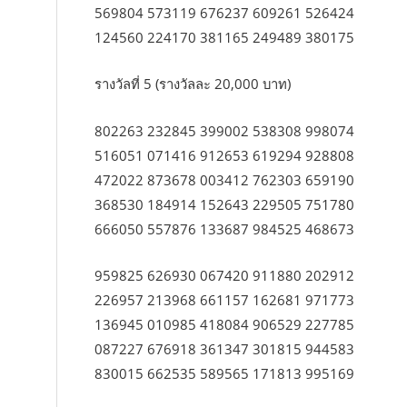
569804 573119 676237 609261 526424
124560 224170 381165 249489 380175
รางวัลที่ 5 (รางวัลละ 20,000 บาท)
802263 232845 399002 538308 998074
516051 071416 912653 619294 928808
472022 873678 003412 762303 659190
368530 184914 152643 229505 751780
666050 557876 133687 984525 468673
959825 626930 067420 911880 202912
226957 213968 661157 162681 971773
136945 010985 418084 906529 227785
087227 676918 361347 301815 944583
830015 662535 589565 171813 995169