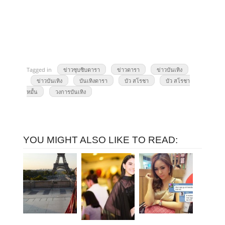
Tagged in
ข่าวซุบซิบดารา
ข่าวดารา
ข่าวบันเทิง
ข่าวบันเทิง
บันเทิงดารา
บัว สโรชา
บัว สโรชา
หมั้น
วงการบันเทิง
YOU MIGHT ALSO LIKE TO READ: