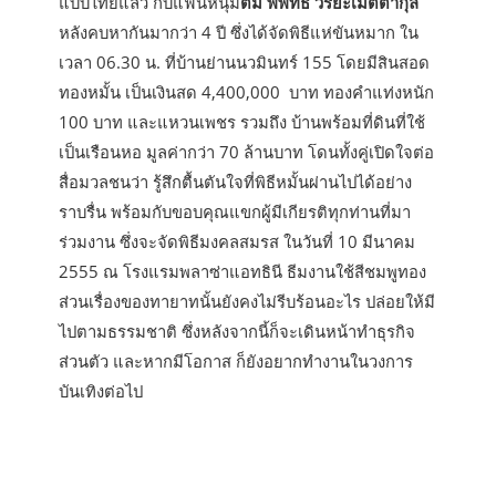
แบบไทยแล้ว กับแฟนหนุ่ม
ตั้ม พิพัทธ์ วิริยะเมตตากุล
หลังคบหากันมากว่า 4 ปี ซึ่งได้จัดพิธีแห่ขันหมาก ใน
เวลา 06.30 น. ที่บ้านย่านนวมินทร์ 155 โดยมีสินสอด
ทองหมั้น เป็นเงินสด 4,400,000 บาท ทองคำแท่งหนัก
100 บาท และแหวนเพชร รวมถึง บ้านพร้อมที่ดินที่ใช้
เป็นเรือนหอ มูลค่ากว่า 70 ล้านบาท โดนทั้งคู่เปิดใจต่อ
สื่อมวลชนว่า รู้สึกตื้นตันใจที่พิธีหมั้นผ่านไปได้อย่าง
ราบรื่น พร้อมกับขอบคุณแขกผู้มีเกียรติทุกท่านที่มา
ร่วมงาน ซึ่งจะจัดพิธีมงคลสมรส ในวันที่ 10 มีนาคม
2555 ณ โรงแรมพลาซ่าแอทธินี ธีมงานใช้สีชมพูทอง
ส่วนเรื่องของทายาทนั้นยังคงไม่รีบร้อนอะไร ปล่อยให้มี
ไปตามธรรมชาติ ซึ่งหลังจากนี้ก็จะเดินหน้าทำธุรกิจ
ส่วนตัว และหากมีโอกาส ก็ยังอยากทำงานในวงการ
บันเทิงต่อไป