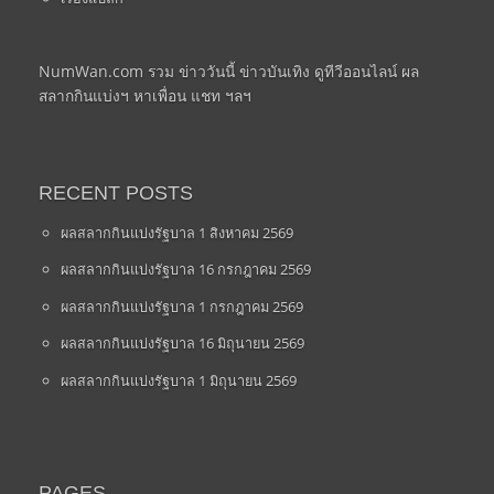
NumWan.com รวม ข่าววันนี้ ข่าวบันเทิง ดูทีวีออนไลน์ ผล
สลากกินแบ่งฯ หาเพื่อน แชท ฯลฯ
RECENT POSTS
ผลสลากกินแบ่งรัฐบาล 1 สิงหาคม 2569
ผลสลากกินแบ่งรัฐบาล 16 กรกฎาคม 2569
ผลสลากกินแบ่งรัฐบาล 1 กรกฎาคม 2569
ผลสลากกินแบ่งรัฐบาล 16 มิถุนายน 2569
ผลสลากกินแบ่งรัฐบาล 1 มิถุนายน 2569
PAGES