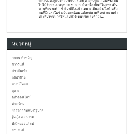
ประเทศที่อยู่ไม่ไกลจากเมืองไทย ทัวร์กัมพูชา เดินทางเป็น
ไปได้ง่าย สะดวกสบาย ราคาค่าตั๋วเครื่องบินก็ไม่แพง เดิน
ทางเพียนงแค่ 1 ชั่วโมงก็ถึงแล้ว เหมาะเป็นอย่างยิ่งสำหรับ
คนที่มีเวลาในช่วงวันหยุดน้อย แต่ละสถานที่จะสวยงามน่า
ประทับใจขนาดไหนไปทัวร์เขมรกันเลยดีกว่า...
หมวดหมู่
กลอน คำขวัญ
ข่าววันนี้
ข่าวบันเทิง
คลิปวิดีโอ
ดาวน์โหลด
ดูดวง
ดูทีวีออนไลน์
ท่องเที่ยว
ผลสลากกินแบ่งรัฐบาล
ผู้หญิง ความงาม
ฟังวิทยุออนไลน์
ยานยนต์