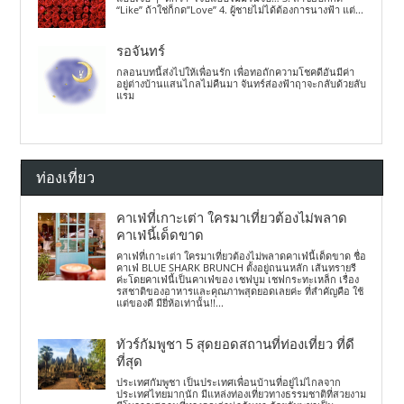
“Like” ถ้าใช่ก็กด”Love” 4. ผู้ชายไม่ได้ต้องการนางฟ้า แต่...
รอจันทร์
กลอนบทนี้ส่งไปให้เพื่อนรัก เพื่อทอถักความโชคดีอันมีค่า
อยู่ต่างบ้านแสนไกลไม่คืนมา จันทร์ส่องฟ้าฤาจะกลับด้วยลับ
แรม
ท่องเที่ยว
คาเฟ่ที่เกาะเต่า ใครมาเที่ยวต้องไม่พลาด
คาเฟ่นี้เด็ดขาด
คาเฟ่ที่เกาะเต่า ใครมาเที่ยวต้องไม่พลาดคาเฟ่นี้เด็ดขาด ชื่อ
คาเฟ่ BLUE SHARK BRUNCH ตั้งอยู่ถนนหลัก เส้นทรายรี
ค่ะโดยคาเฟ่นี้เป็นคาเฟ่ของ เชฟบูม เชฟกระทะเหล็ก เรื่อง
รสชาติของอาหารและคุณภาพสุดยอดเลยค่ะ ที่สำคัญคือ ใช้
แต่ของดี มียี่ห้อเท่านั้น!!...
ทัวร์กัมพูชา 5 สุดยอดสถานที่ท่องเที่ยว ที่ดี
ที่สุด
ประเทศกัมพูชา เป็นประเทศเพื่อนบ้านที่อยู่ไม่ไกลจาก
ประเทศไทยมากนัก มีแหล่งท่องเที่ยวทางธรรมชาติที่สวยงาม