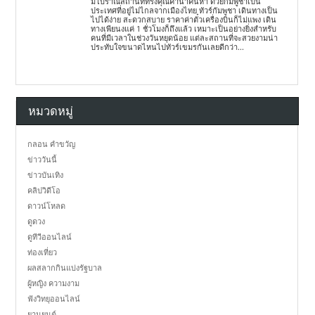
มีโบราณสถานที่ทรงคุณค่าน่าค้นหา ด้วยกัมพูชาเป็น
ประเทศที่อยู่ไม่ไกลจากเมืองไทย ทัวร์กัมพูชา เดินทางเป็น
ไปได้ง่าย สะดวกสบาย ราคาค่าตั๋วเครื่องบินก็ไม่แพง เดิน
ทางเพียนงแค่ 1 ชั่วโมงก็ถึงแล้ว เหมาะเป็นอย่างยิ่งสำหรับ
คนที่มีเวลาในช่วงวันหยุดน้อย แต่ละสถานที่จะสวยงามน่า
ประทับใจขนาดไหนไปทัวร์เขมรกันเลยดีกว่า...
หมวดหมู่
กลอน คำขวัญ
ข่าววันนี้
ข่าวบันเทิง
คลิปวิดีโอ
ดาวน์โหลด
ดูดวง
ดูทีวีออนไลน์
ท่องเที่ยว
ผลสลากกินแบ่งรัฐบาล
ผู้หญิง ความงาม
ฟังวิทยุออนไลน์
ยานยนต์