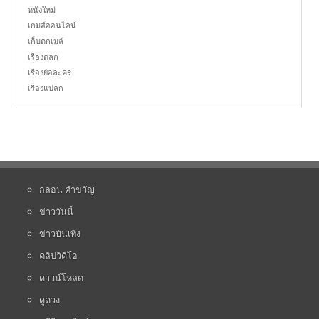
หนังใหม่
เกมส์ออนไลน์
เก็บตกเมล์
เรื่องตลก
เรื่องย่อละคร
เรื่องแปลก
กลอน คำขวัญ
ข่าววันนี้
ข่าวบันเทิง
คลิปวิดีโอ
ดาวน์โหลด
ดูดวง