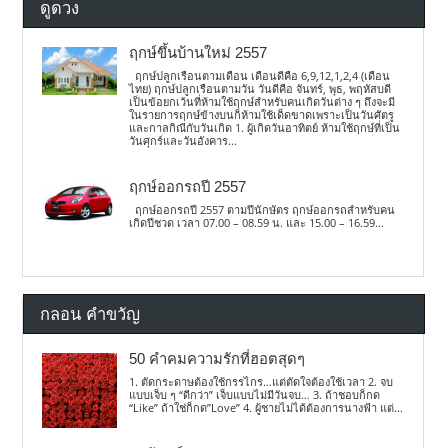
ดูดวง
ฤกษ์ขึ้นบ้านใหม่ 2557
ฤกษ์ปลูกเรือนตามเดือน เดือนดีคือ 6,9,12,1,2,4 (เดือน
ไทย) ฤกษ์ปลูกเรือนตามวัน วันดีคือ จันทร์, พุธ, พฤหัสบดี
เป็นข้อยกเว้นที่ห้ามใช้ฤกษ์สำหรับคนเกิดวันต่าง ๆ ถึงจะมี
ในรายการฤกษ์ข้างบนก็ห้ามใช้เด็ดขาดเพราะเป็นวันศัตรู
และกาลกิณีกับวันเกิด 1. ผู้เกิดวันอาทิตย์ ห้ามใช้ฤกษ์ที่เป็น
วันศุกร์และวันอังคาร...
ฤกษ์ออกรถปี 2557
ฤกษ์ออกรถปี 2557 ตามปีนักษัตร ฤกษ์ออกรถสำหรับคน
เกิดปีชวด เวลา 07.00 – 08.59 น. และ 15.00 – 16.59...
กลอน คำขวัญ
50 คำคมความรักที่ฮอตสุดๆ
1. ตัดกระดาษต้องใช้กรรไกร…แต่ตัดใจต้องใช้เวลา 2. จบ
แบบเจ็บ ๆ “ดีกว่า” เจ็บแบบไม่มีวันจบ… 3. ถ้าชอบก็กด
“Like” ถ้าใช่ก็กด”Love” 4. ผู้ชายไม่ได้ต้องการนางฟ้า แต่...