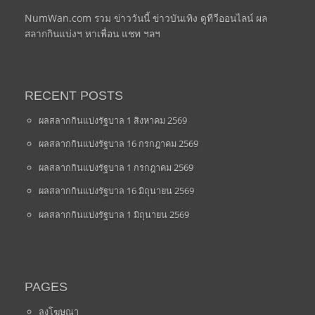
NumWan.com รวม ข่าววันนี้ ข่าวบันเทิง ดูทีวีออนไลน์ ผล
สลากกินแบ่งฯ หาเพื่อน แชท ฯลฯ
RECENT POSTS
ผลสลากกินแบ่งรัฐบาล 1 สิงหาคม 2569
ผลสลากกินแบ่งรัฐบาล 16 กรกฎาคม 2569
ผลสลากกินแบ่งรัฐบาล 1 กรกฎาคม 2569
ผลสลากกินแบ่งรัฐบาล 16 มิถุนายน 2569
ผลสลากกินแบ่งรัฐบาล 1 มิถุนายน 2569
PAGES
ลงโฆษณา