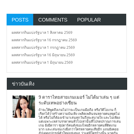
POSTS
COMMENTS
POPULAR
ผลสลากกินแบ่งรัฐบาล 1 สิงหาคม 2569
ผลสลากกินแบ่งรัฐบาล 16 กรกฎาคม 2569
ผลสลากกินแบ่งรัฐบาล 1 กรกฎาคม 2569
ผลสลากกินแบ่งรัฐบาล 16 มิถุนายน 2569
ผลสลากกินแบ่งรัฐบาล 1 มิถุนายน 2569
ข่าวบันเทิง
9 ดาราไทยสายเกมเมอร์ ไม่ได้มาเล่น ๆ แต่
ระดับเทพอย่างเซียน
ถ้าจะให้พูดถึงเกมไม่ว่าจะเป็นเกมมือถือ หรือวิดีโอเกม ก็
เรียกได้ว่าสร้างความบันเทิง เพลิดเพลินจนหลายคนหยุดไม่
ได้ หรือไม่ก็ต้องเข้ามาเล่นทุกวันถึงจะสบายใจ และไม่เพียง
แต่เฉพาะเหล่าบรรดาคนทั่วไปเท่านั้นที่โปรดปราณการเล่น
เกม ยังมีดารา ซุปตาร์คนดังของไทยอีกหลายคนที่ติดเกม
มาก และเล่นจนเก่งยิ่งกว่าใครหลายคนเสียอีก แถมยังคอย
อัปเดตอุปกรณ์ตัวใหม่อยู่เสมอ ว่าแต่มีใครบ้างนั้น มาดูกัน