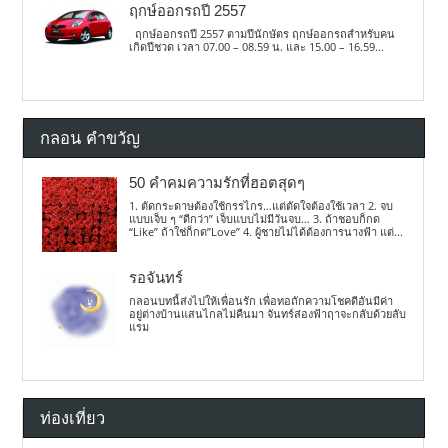
ฤกษ์ออกรถปี 2557
ฤกษ์ออกรถปี 2557 ตามปีนักษัตร ฤกษ์ออกรถสำหรับคน
เกิดปีชวด เวลา 07.00 – 08.59 น. และ 15.00 – 16.59...
กลอน คำขวัญ
50 คำคมความรักที่ฮอตสุดๆ
1. ตัดกระดาษต้องใช้กรรไกร…แต่ตัดใจต้องใช้เวลา 2. จบ
แบบเจ็บ ๆ “ดีกว่า” เจ็บแบบไม่มีวันจบ… 3. ถ้าชอบก็กด
“Like” ถ้าใช่ก็กด”Love” 4. ผู้ชายไม่ได้ต้องการนางฟ้า แต่...
รอจันทร์
กลอนบทนี้ส่งไปให้เพื่อนรัก เพื่อทอถักความโชคดีอันมีค่า
อยู่ต่างบ้านแสนไกลไม่คืนมา จันทร์ส่องฟ้าฤาจะกลับด้วยลับ
แรม
ท่องเที่ยว