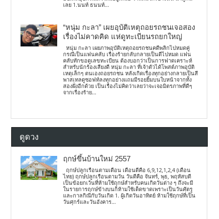
เลย 1.นนท์ ธนนท์...
“หนุ่ม กะลา” เผยอุบัติเหตุถอยรถชนเจอสอง
เรื่องไม่คาดคิด แห่ดูทะเบียนรถยกใหญ่
หนุ่ม กะลา เผยภาพอุบัติเหตุถอยรถชนคดีพลิกไปหมดคู่
กรณีเป็นแฟนคลับ เรื่องร้ายกลับกลายเป็นดีไปหมด แฟน
คลับทักขอดูเลขทะเบียน ต้องบอกว่าเป็นการฟาดเคราะห์
สำหรับนักร้องเสียงดี หนุ่ม กะลา ที่เจ้าตัวได้โพสต์ภาพอุบัติ
เหตุเล็กๆ ตนเองถอยรถชน หลังเกิดเรื่องทุกอย่างกลายเป็นสี
พาสเทลดูซอฟท์ลงทุกอย่างแถมมีรอยยิ้มบนใบหน้าจากทั้ง
สองฝั่งอีกด้วย เป็นเรื่องไม่คิดว่าเลยว่าจะเจอมิตรภาพที่ดีๆ
จากเรื่องร้าย...
ดูดวง
ฤกษ์ขึ้นบ้านใหม่ 2557
ฤกษ์ปลูกเรือนตามเดือน เดือนดีคือ 6,9,12,1,2,4 (เดือน
ไทย) ฤกษ์ปลูกเรือนตามวัน วันดีคือ จันทร์, พุธ, พฤหัสบดี
เป็นข้อยกเว้นที่ห้ามใช้ฤกษ์สำหรับคนเกิดวันต่าง ๆ ถึงจะมี
ในรายการฤกษ์ข้างบนก็ห้ามใช้เด็ดขาดเพราะเป็นวันศัตรู
และกาลกิณีกับวันเกิด 1. ผู้เกิดวันอาทิตย์ ห้ามใช้ฤกษ์ที่เป็น
วันศุกร์และวันอังคาร...