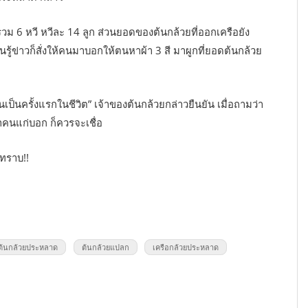
รวม 6 หวี หวีละ 14 ลูก ส่วนยอดของต้นกล้วยที่ออกเครือยัง
รู้ข่าวก็สั่งให้คนมาบอกให้ตนหาผ้า 3 สี มาผูกที่ยอดต้นกล้วย
เป็นครั้งแรกในชีวิต” เจ้าของต้นกล้วยกล่าวยืนยัน เมื่อถามว่า
่าคนแก่บอก ก็ควรจะเชื่อ
่ทราบ!!
ต้นกล้วยประหลาด
ต้นกล้วยแปลก
เครือกล้วยประหลาด