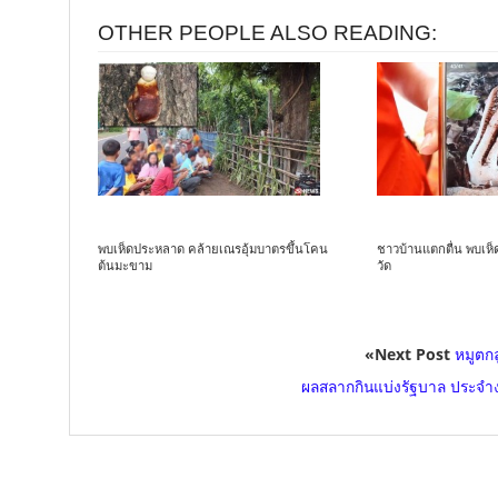
OTHER PEOPLE ALSO READING:
พบเห็ดประหลาด คล้ายเณรอุ้มบาตรขึ้นโคน
ชาวบ้านแตกตื่น พบเห็
ต้นมะขาม
วัด
«Next Post
หมูตก
ผลสลากกินแบ่งรัฐบาล ประจำงว