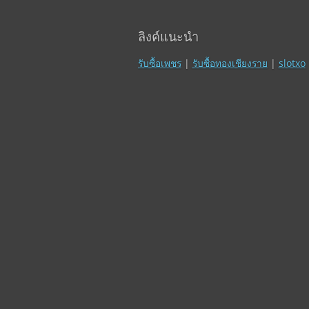
ลิงค์แนะนำ
รับซื้อเพชร
|
รับซื้อทองเชียงราย
|
slotxo