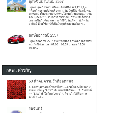
ฤกษ์ขึ้นบ้านใหม่ 2557
ฤกษ์ปลูกเรือนตามเดือน เดือนดีคือ 6,9,12,1,2,4
(เดือนไทย) ฤกษ์ปลูกเรือนตามวัน วันดีคือ จันทร์, พุธ,
พฤหัสบดี เป็นข้อยกเว้นที่ห้ามใช้ฤกษ์สำหรับคนเกิดวัน
ต่าง ๆ ถึงจะมีในรายการฤกษ์ข้างบนก็ห้ามใช้เด็ดขาด
เพราะเป็นวันศัตรูและกาลกิณีกับวันเกิด 1. ผู้เกิดวัน
อาทิตย์ ห้ามใช้ฤกษ์ที่เป็นวันศุกร์และวันอังคาร...
ฤกษ์ออกรถปี 2557
ฤกษ์ออกรถปี 2557 ตามปีนักษัตร ฤกษ์ออกรถสำหรับ
คนเกิดปีชวด เวลา 07.00 – 08.59 น. และ 15.00 –
16.59...
กลอน คำขวัญ
50 คำคมความรักที่ฮอตสุดๆ
1. ตัดกระดาษต้องใช้กรรไกร…แต่ตัดใจต้องใช้เวลา 2.
จบแบบเจ็บ ๆ “ดีกว่า” เจ็บแบบไม่มีวันจบ… 3. ถ้าชอบก็
กด “Like” ถ้าใช่ก็กด”Love” 4. ผู้ชายไม่ได้ต้องการ
นางฟ้า แต่...
รอจันทร์