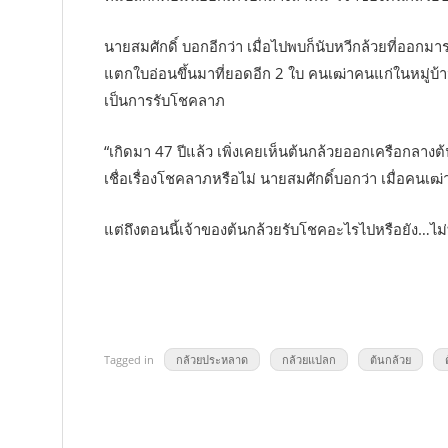
นายสมศักดิ์ บอกอีกว่า เมื่อไปพบก็นับหวีกล้วยที่ออกมา
แตกใบอ่อนขึ้นมาที่ยอดอีก 2 ใบ คนเฒ่าคนแก่ในหมู่บ้าน
เป็นการรับโชคลาภ
“เกิดมา 47 ปีแล้ว เพิ่งเคยเห็นต้นกล้วยออกเครือกลางต้น
เชื่อเรื่องโชคลาภหรือไม่ นายสมศักดิ์บอกว่า เมื่อคนเฒ
แต่ถึงตอนนี้เจ้าของต้นกล้วยรับโชคอะไรไปหรือยัง…ไม
Tagged in
กล้วยประหลาด
กล้วยแปลก
ต้นกล้วย