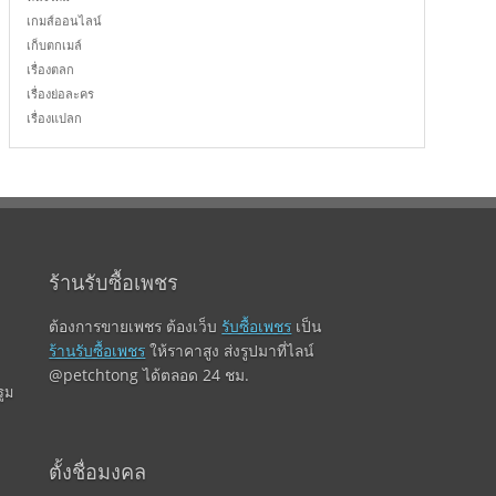
เกมส์ออนไลน์
เก็บตกเมล์
เรื่องตลก
เรื่องย่อละคร
เรื่องแปลก
ร้านรับซื้อเพชร
ต้องการขายเพชร ต้องเว็บ
รับซื้อเพชร
เป็น
ร้านรับซื้อเพชร
ให้ราคาสูง ส่งรูปมาที่ไลน์
@petchtong ได้ตลอด 24 ชม.
ูม
ตั้งชื่อมงคล