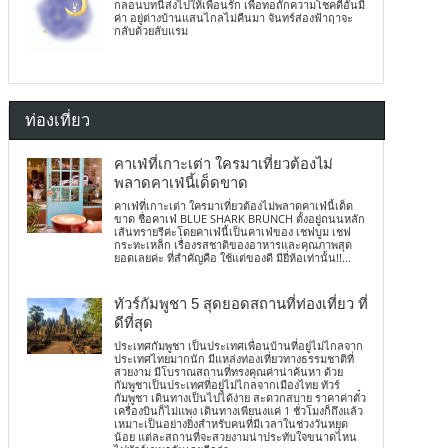
กลอนบทนี้ส่งไปให้เพื่อนรัก เพื่อทอถักความโชคดีอันมี
ค่า อยู่ต่างบ้านแสนไกลไม่คืนมา จันทร์ส่องฟ้าฤาจะ
กลับด้วยลับแรม
ท่องเที่ยว
คาเฟ่ที่เกาะเต่า ใครมาเที่ยวต้องไม่
พลาดคาเฟ่นี้เด็ดขาด
คาเฟ่ที่เกาะเต่า ใครมาเที่ยวต้องไม่พลาดคาเฟ่นี้เด็ด
ขาด ชื่อคาเฟ่ BLUE SHARK BRUNCH ตั้งอยู่ถนนหลัก
เส้นทรายรีค่ะโดยคาเฟ่นี้เป็นคาเฟ่ของ เชฟบูม เชฟ
กระทะเหล็ก เรื่องรสชาติของอาหารและคุณภาพสุด
ยอดเลยค่ะ ที่สำคัญคือ ใช้แต่ของดี มียี่ห้อเท่านั้น!!...
ทัวร์กัมพูชา 5 สุดยอดสถานที่ท่องเที่ยว ที่
ดีที่สุด
ประเทศกัมพูชา เป็นประเทศเพื่อนบ้านที่อยู่ไม่ไกลจาก
ประเทศไทยมากนัก มีแหล่งท่องเที่ยวทางธรรมชาติที่
สวยงาม มีโบราณสถานที่ทรงคุณค่าน่าค้นหา ด้วย
กัมพูชาเป็นประเทศที่อยู่ไม่ไกลจากเมืองไทย ทัวร์
กัมพูชา เดินทางเป็นไปได้ง่าย สะดวกสบาย ราคาค่าตั๋ว
เครื่องบินก็ไม่แพง เดินทางเพียนงแค่ 1 ชั่วโมงก็ถึงแล้ว
เหมาะเป็นอย่างยิ่งสำหรับคนที่มีเวลาในช่วงวันหยุด
น้อย แต่ละสถานที่จะสวยงามน่าประทับใจขนาดไหน