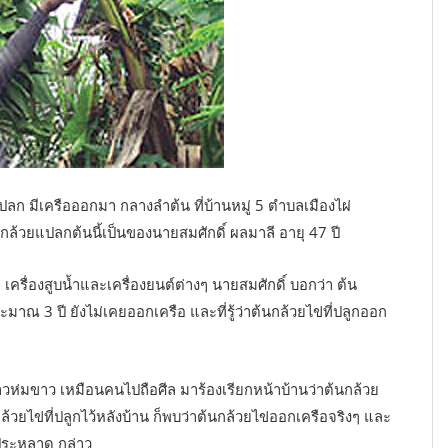
ยแปลก มีเครือออกมา กลางลำต้น ที่บ้านหมู่ 5 ตำบลเมืองไผ่
กล้วยแปลกต้นนี้เป็นของนายสมศักดิ์ ผลมาลี อายุ 47 ปี
ครื่องสูบน้ำและเครื่องยนต์ต่างๆ นายสมศักดิ์ บอกว่า ต้น
าณ 3 ปี ยังไม่เคยออกเครือ และที่รู้ว่าต้นกล้วยไข่ที่ปลูกออก
ขาวห่มขาว เหมือนคนไปถือศีล มาร้องเรียกหน้าบ้านว่าต้นกล้วย
ล้วยไข่ที่ปลูกไว้หลังบ้าน ก็พบว่าต้นกล้วยไข่ออกเครือจริงๆ และ
ยประหลาด กล่าว