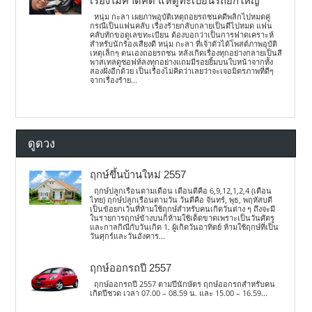
เรื่องไม่คาดคิด แห่ดูทะเบียนรถยกใหญ่
หนุ่ม กะลา เผยภาพอุบัติเหตุถอยรถชนคดีพลิกไปหมดคู่
กรณีเป็นแฟนคลับ เรื่องร้ายกลับกลายเป็นดีไปหมด แฟน
คลับทักขอดูเลขทะเบียน ต้องบอกว่าเป็นการฟาดเคราะห์
สำหรับนักร้องเสียงดี หนุ่ม กะลา ที่เจ้าตัวได้โพสต์ภาพอุบัติ
เหตุเล็กๆ ตนเองถอยรถชน หลังเกิดเรื่องทุกอย่างกลายเป็นสี
พาสเทลดูซอฟท์ลงทุกอย่างแถมมีรอยยิ้มบนใบหน้าจากทั้ง
สองฝั่งอีกด้วย เป็นเรื่องไม่คิดว่าเลยว่าจะเจอมิตรภาพที่ดีๆ
จากเรื่องร้าย...
ดูดวง
ฤกษ์ขึ้นบ้านใหม่ 2557
ฤกษ์ปลูกเรือนตามเดือน เดือนดีคือ 6,9,12,1,2,4 (เดือน
ไทย) ฤกษ์ปลูกเรือนตามวัน วันดีคือ จันทร์, พุธ, พฤหัสบดี
เป็นข้อยกเว้นที่ห้ามใช้ฤกษ์สำหรับคนเกิดวันต่าง ๆ ถึงจะมี
ในรายการฤกษ์ข้างบนก็ห้ามใช้เด็ดขาดเพราะเป็นวันศัตรู
และกาลกิณีกับวันเกิด 1. ผู้เกิดวันอาทิตย์ ห้ามใช้ฤกษ์ที่เป็น
วันศุกร์และวันอังคาร...
ฤกษ์ออกรถปี 2557
ฤกษ์ออกรถปี 2557 ตามปีนักษัตร ฤกษ์ออกรถสำหรับคน
เกิดปีชวด เวลา 07.00 – 08.59 น. และ 15.00 – 16.59...