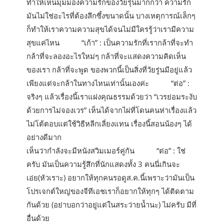
ทำให้เห็นมุมมองความรักของวัยรุ่นมากกว่า ความรัก
มันไม่ใช่อะไรที่ต้องลึกซึ้งขนาดนั้น บางเหตุการณ์เล็กๆ
ก็ทำให้เราความความสุขได้จนไม่มีใครรู้ว่าเรามีความ
สุขแค่ไหน “เก้า” : เป็นความรักที่เรากล้าที่จะทำ
กล้าที่จะลองอะไรใหม่ๆ กล้าที่จะแสดงความคิดเห็น
ของเรา กล้าที่จะพูด ของพวกนี้เป็นสิ่งที่วัยรู่นมีอยู่แล้ว
เพียงแต่จะกล้าในทางไหนเท่านั้นเองค่ะ “ต่อ” :
จริงๆ แล้วเรื่องนี้เราแฝงคุณธรรมด้วยว่า “เวรย่อมระงับ
ด้วยการไม่จองเวร” เห็นได้จากไผ่ที่โดนคนห่าเรื่องแล้ว
ไม่โต้ตอบแต่ใช้วิธีหลีกเลี่ยงแทน เรื่องนี้สอนน้องๆ ได้
อย่างดีมาก
เห็นว่ากำลังจะมีหนังสวิมเมอร์คู่กัน “ต่อ” : ใช่
ครับ มันเป็นความรู้สึกที่นักแสดงทั้ง 3 คนนี่เกินจะ
เอ่ย(หัวเราะ) อยากให้ทุกคนรอดูส.ค.นี้เพราะว่ามันเป็น
โปรเจกต์ใหญ่ของจีทีเอชเราก็อยากให้ทุกๆ ได้ติดตาม
กันด้วย (อย่าบอกว่าอยู่แต่ในสระว่ายน้ำนะ) ไม่ครับ มีที่
อื่นด้วย