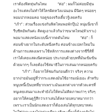
เราต้องฟิตหุ่นกันไหม “ต่อ” : ผมก็ไม่ค่อยมีหุ่น
อะไรแต่คงไม่ทำให้ใครผิดหวังแน่นอน มีนิดๆ หน่อยๆ
หอมปากหอมคอ รอดูของจริงเดี๋ยวรู้เลยครับ
“เก้า” : ส่วนเรื่องแข่งกันฟิตไหมพอพักปุ๊บ2 หนุ่มนี่เขาก็
รีบซิทอัพกันค่ะ คิดดูเอาแล้วกันว่าขนาดไหน(หัวเราะ)
พอมาแสดงหนังแบบนี้เรากดดันไหม “ต่อ” : ก็
ค่อนข้างยากในระดับหนึ่งครับ ค่อนข้างแปลกใหม่ใน
ด้านการแสดงเพราะใช้หลักการแสดงต่างจากซีรี่ส์ที่
เราได้เคยแสดงนิดหน่อย ประกอบด้วยบทที่มันเข้มข้น
ด้วยมากๆ ก็เลยต้องใช้สมาธิในการเล่นมากหน่อยครับ
“เก้า” : ก็อยากให้ชมกันก่อนดีกว่า จริงๆ ความ
ยากง่ายมันอยู่ที่ว่ากระแสดงมันใช้อารมณ์เยอะ สำหรับ
หนูบทนี้เป้นบทที่ยากเพราะมันแตกต่างจากตัวละครที่
หนูเคยเล่นมาและทำยังไงให้คนไม่ติดภาพเก่าๆ จริงๆ
อยากให้คนดูรู้สึกว่าเราเล่นได้หลายบทบาทมากกว่า
เพราะเราเป็นนักแสดงเราก็ต้องเล่นได้ทุกบทบาทค่ะ
ไม่ใช่ว่าจะแรงไปอย่างเดียว จริงๆ เดี๋ยวก็ต้องกลับไป