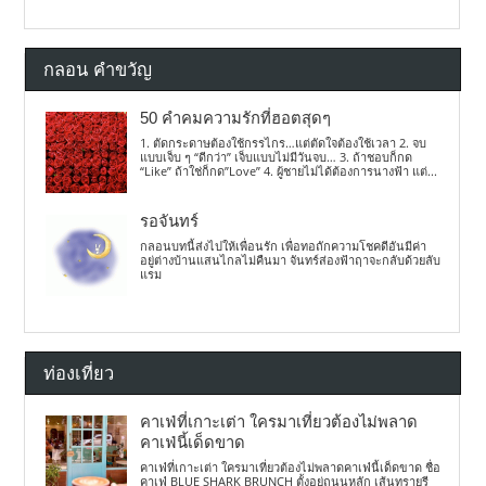
กลอน คำขวัญ
50 คำคมความรักที่ฮอตสุดๆ
1. ตัดกระดาษต้องใช้กรรไกร…แต่ตัดใจต้องใช้เวลา 2. จบ
แบบเจ็บ ๆ “ดีกว่า” เจ็บแบบไม่มีวันจบ… 3. ถ้าชอบก็กด
“Like” ถ้าใช่ก็กด”Love” 4. ผู้ชายไม่ได้ต้องการนางฟ้า แต่...
รอจันทร์
กลอนบทนี้ส่งไปให้เพื่อนรัก เพื่อทอถักความโชคดีอันมีค่า
อยู่ต่างบ้านแสนไกลไม่คืนมา จันทร์ส่องฟ้าฤาจะกลับด้วยลับ
แรม
ท่องเที่ยว
คาเฟ่ที่เกาะเต่า ใครมาเที่ยวต้องไม่พลาด
คาเฟ่นี้เด็ดขาด
คาเฟ่ที่เกาะเต่า ใครมาเที่ยวต้องไม่พลาดคาเฟ่นี้เด็ดขาด ชื่อ
คาเฟ่ BLUE SHARK BRUNCH ตั้งอยู่ถนนหลัก เส้นทรายรี