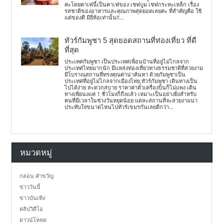
ค่ะโดยคาเฟ่นี้เป็นคาเฟ่ของ เชฟบูม เชฟกระทะเหล็ก เรื่อง
รสชาติของอาหารและคุณภาพสุดยอดเลยค่ะ ที่สำคัญคือ ใช้
แต่ของดี มียี่ห้อเท่านั้น!!...
ทัวร์กัมพูชา 5 สุดยอดสถานที่ท่องเที่ยว ที่ดี
ที่สุด
ประเทศกัมพูชา เป็นประเทศเพื่อนบ้านที่อยู่ไม่ไกลจาก
ประเทศไทยมากนัก มีแหล่งท่องเที่ยวทางธรรมชาติที่สวยงาม
มีโบราณสถานที่ทรงคุณค่าน่าค้นหา ด้วยกัมพูชาเป็น
ประเทศที่อยู่ไม่ไกลจากเมืองไทย ทัวร์กัมพูชา เดินทางเป็น
ไปได้ง่าย สะดวกสบาย ราคาค่าตั๋วเครื่องบินก็ไม่แพง เดิน
ทางเพียนงแค่ 1 ชั่วโมงก็ถึงแล้ว เหมาะเป็นอย่างยิ่งสำหรับ
คนที่มีเวลาในช่วงวันหยุดน้อย แต่ละสถานที่จะสวยงามน่า
ประทับใจขนาดไหนไปทัวร์เขมรกันเลยดีกว่า...
หมวดหมู่
กลอน คำขวัญ
ข่าววันนี้
ข่าวบันเทิง
คลิปวิดีโอ
ดาวน์โหลด