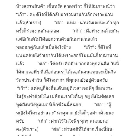
ห้างสรรพสินค้า เซ็นทรัล ลาดพร้าว ก็ให้สัมภาษณ์ว่า
“เก้า” : ค่ะ ดีใจที่ได้กลับมาร่วมงานกันอีกเพราะนาน
แล้ว(หัวเราะ) “ต่อ” : แหม…นานจังเลยนะเก้า ทุก
ครั้งก็ร่วมงานกันตลอด “เก้า” : คือทำงานด้วยกัน
แต่อีเว้นท์ไม่ได้ออกงานด้วยกันมานานแล้ว
พอออกคู่กันแล้วเป็นยังไงบ้าง “เก้า” : ก็ดีใจที่
แฟนคลับยังจำเรากันได้เพราะฮอร์โมนมันก็จบมานาน
แล้ว “ต่อ” : ใช่ครับ คิดถึงมากกลัวทุกคนลืม วันนี้
ได้มาเจอพี่ๆ ที่เมื่อก่อนเราได้เจอกันจนแทบจะเป็นกิจ
วัตรประจําวัน ก็ดีใจมากๆ ที่ทุกคนยังอยู่ด้วยครับ
“เก้า” : แต่หนูก็ยังตื่นเต้นอยู่ดีเวลาเจอพี่ๆ สื่อเพราะ
ไม่รู้จะทำตัวยังไง เมหือนเรายังตื่นๆ อยู่ ยังไม่ชิดเลย
พูดถึงหนังซูมเมอร์เอ็กซ์วันนี้หน่อย “ต่อ” : “ผู้
หญิงไผ่ใครอย่าแตะ” น่าดูมาก ยังไงก็ขอฝากด้วยนะ
ครับ “เก้า” : ฝากไว้ในใจพี่ๆ ทุกๆ คนเลยนะ
คะ(หัวเราะ) “ต่อ” : ส่วนคติที่ได้จากเรื่องนี้มัน