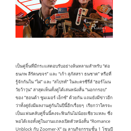
เป็นคู่จิ้นที่มีกระแสตอบรับอย่างล้นหลามสำหรับ “ต่อ
ธนภพ ลีรัตนขจร” และ “เก้า สุภัสสรา ธนชาต” หรือที่
รู้จักกันใน “ไผ่” และ “สไปรท์” ในละครซีรี่ส์ “ฮอร์โมน
วัยว้าวุ่น” ล่าสุดเห็นทั้งคู่ได้เล่นหนังสั้น “นอกกรอบ”
ของ “ฮอนด้า ซูมเมอร์ เอ็กซ์” ด้วยกัน แถมยังมีข่าวอีก
ว่าทั้งคู่ยังมีผลงานคู่กันในปีนี้อีกเรื่อยๆ เรียกว่าใครจะ
เป็นแฟนคลับคู่จิ้นนี้คงจะฟินกันไม่น้อยเชียวแหละ ซึ่ง
พอได้เจอทั้งคู่ในงานแถลงเปิดตัวหนังสั้น “Romance
Unblock กับ Zoomer-X” ณ ลานกิจกรรมชั้น 1 โซนบี