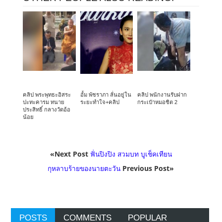
คลิป พระพุทธะอิสระ
อั้ม พัชราภา ลั่นอยู่ใน
คลิป พนักงานรับฝาก
ปะทะคารม ทนาย
ระยะทำใจ+คลิป
กระเป๋าหมอชิต 2
ประสิทธิ์ กลางวัดอ้อ
น้อย
«Next Post
ฟั่นปิงปิง สวมบท บูเช็คเทียน
กุหลาบร้ายของนายตะวัน
Previous Post»
POSTS
COMMENTS
POPULAR