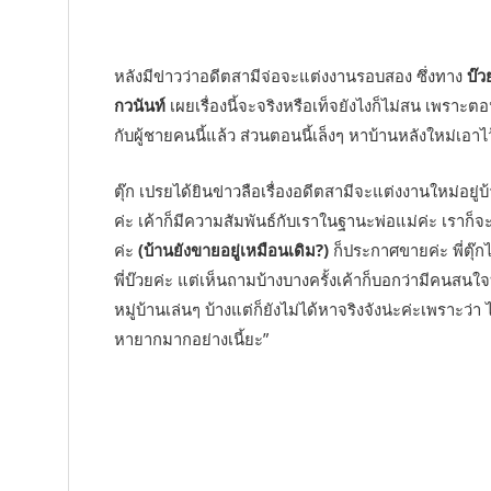
หลังมีข่าวว่าอดีตสามีจ่อจะแต่งงานรอบสอง ซึ่งทาง
บ๊ว
กวนันท์
เผยเรื่องนี้จะจริงหรือเท็จยังไงก็ไม่สน เพราะต
กับผู้ชายคนนี้แล้ว ส่วนตอนนี้เล็งๆ หาบ้านหลังใหม่เอาไ
ตุ๊ก เปรยได้ยินข่าวลือเรื่องอดีตสามีจะแต่งงานใหม่อยู่บ้า
ค่ะ เค้าก็มีความสัมพันธ์กับเราในฐานะพ่อแม่ค่ะ เราก็จะดิว
ค่ะ
(บ้านยังขายอยู่เหมือนเดิม?)
ก็ประกาศขายค่ะ พี่ตุ๊ก
พี่บ๊วยค่ะ แต่เห็นถามบ้างบางครั้งเค้าก็บอกว่ามีคนสนใจ
หมู่บ้านเล่นๆ บ้างแต่ก็ยังไม่ได้หาจริงจังน่ะค่ะเพราะว่า ไม่
หายากมากอย่างเนี้ยะ”