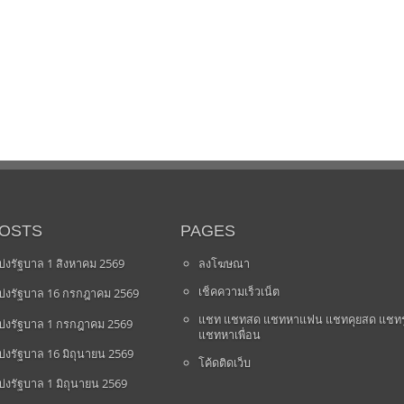
POSTS
PAGES
่งรัฐบาล 1 สิงหาคม 2569
ลงโฆษณา
เช็คความเร็วเน็ต
่งรัฐบาล 16 กรกฎาคม 2569
แชท แชทสด แชทหาแฟน แชทคุยสด แชทร
่งรัฐบาล 1 กรกฎาคม 2569
แชทหาเพื่อน
่งรัฐบาล 16 มิถุนายน 2569
โค้ดติดเว็บ
่งรัฐบาล 1 มิถุนายน 2569