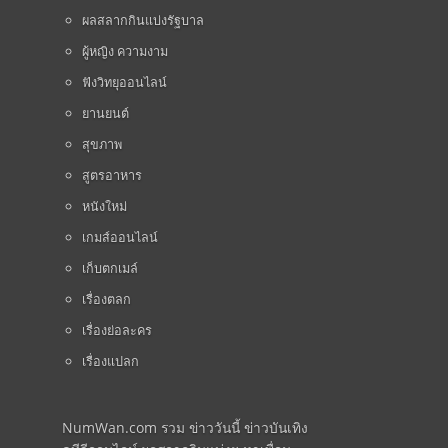
ผลสลากกินแบ่งรัฐบาล
ผู้หญิง ความงาม
ฟังวิทยุออนไลน์
ยานยนต์
สุขภาพ
สูตรอาหาร
หนังใหม่
เกมส์ออนไลน์
เก็บตกเมล์
เรื่องตลก
เรื่องย่อละคร
เรื่องแปลก
NumWan.com รวม ข่าววันนี้ ข่าวบันเทิง