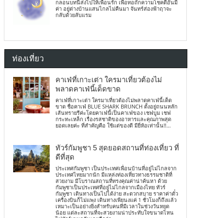
กลอนบทนี้ส่งไปให้เพื่อนรัก เพื่อทอถักความโชคดีอันมี
ค่า อยู่ต่างบ้านแสนไกลไม่คืนมา จันทร์ส่องฟ้าฤาจะ
กลับด้วยลับแรม
ท่องเที่ยว
คาเฟ่ที่เกาะเต่า ใครมาเที่ยวต้องไม่
พลาดคาเฟ่นี้เด็ดขาด
คาเฟ่ที่เกาะเต่า ใครมาเที่ยวต้องไม่พลาดคาเฟ่นี้เด็ด
ขาด ชื่อคาเฟ่ BLUE SHARK BRUNCH ตั้งอยู่ถนนหลัก
เส้นทรายรีค่ะโดยคาเฟ่นี้เป็นคาเฟ่ของ เชฟบูม เชฟ
กระทะเหล็ก เรื่องรสชาติของอาหารและคุณภาพสุด
ยอดเลยค่ะ ที่สำคัญคือ ใช้แต่ของดี มียี่ห้อเท่านั้น!!...
ทัวร์กัมพูชา 5 สุดยอดสถานที่ท่องเที่ยว ที่
ดีที่สุด
ประเทศกัมพูชา เป็นประเทศเพื่อนบ้านที่อยู่ไม่ไกลจาก
ประเทศไทยมากนัก มีแหล่งท่องเที่ยวทางธรรมชาติที่
สวยงาม มีโบราณสถานที่ทรงคุณค่าน่าค้นหา ด้วย
กัมพูชาเป็นประเทศที่อยู่ไม่ไกลจากเมืองไทย ทัวร์
กัมพูชา เดินทางเป็นไปได้ง่าย สะดวกสบาย ราคาค่าตั๋ว
เครื่องบินก็ไม่แพง เดินทางเพียนงแค่ 1 ชั่วโมงก็ถึงแล้ว
เหมาะเป็นอย่างยิ่งสำหรับคนที่มีเวลาในช่วงวันหยุด
น้อย แต่ละสถานที่จะสวยงามน่าประทับใจขนาดไหน