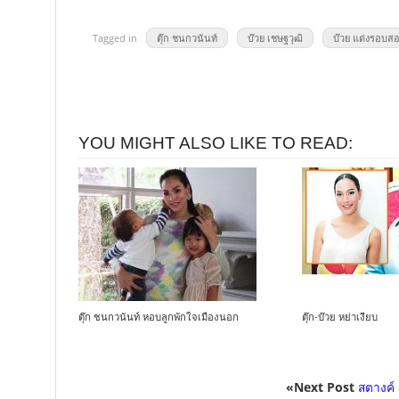
Tagged in
ตุ๊ก ชนกวนันท์
บ๊วย เชษฐวุฒิ
บ๊วย แต่งรอบส
YOU MIGHT ALSO LIKE TO READ:
ตุ๊ก ชนกวนันท์ หอบลูกพักใจเมืองนอก
ตุ๊ก-บ๊วย หย่าเงียบ
«Next Post
สตางค์