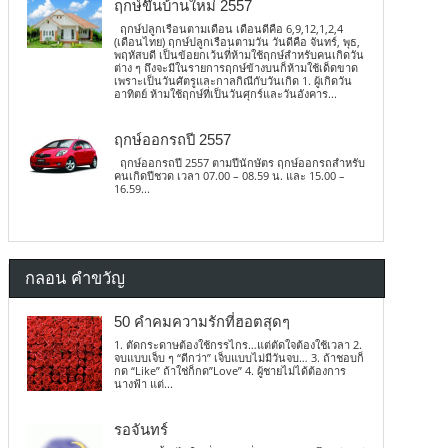
ฤกษ์ขึ้นบ้านใหม่ 2557
ฤกษ์ปลูกเรือนตามเดือน เดือนดีคือ 6,9,12,1,2,4
(เดือนไทย) ฤกษ์ปลูกเรือนตามวัน วันดีคือ จันทร์, พุธ,
พฤหัสบดี เป็นข้อยกเว้นที่ห้ามใช้ฤกษ์สำหรับคนเกิดวัน
ต่าง ๆ ถึงจะมีในรายการฤกษ์ข้างบนก็ห้ามใช้เด็ดขาด
เพราะเป็นวันศัตรูและกาลกิณีกับวันเกิด 1. ผู้เกิดวัน
อาทิตย์ ห้ามใช้ฤกษ์ที่เป็นวันศุกร์และวันอังคาร...
ฤกษ์ออกรถปี 2557
ฤกษ์ออกรถปี 2557 ตามปีนักษัตร ฤกษ์ออกรถสำหรับ
คนเกิดปีชวด เวลา 07.00 – 08.59 น. และ 15.00 –
16.59...
กลอน คำขวัญ
50 คำคมความรักที่ฮอตสุดๆ
1. ตัดกระดาษต้องใช้กรรไกร…แต่ตัดใจต้องใช้เวลา 2.
จบแบบเจ็บ ๆ “ดีกว่า” เจ็บแบบไม่มีวันจบ… 3. ถ้าชอบก็
กด “Like” ถ้าใช่ก็กด”Love” 4. ผู้ชายไม่ได้ต้องการ
นางฟ้า แต่...
รอจันทร์