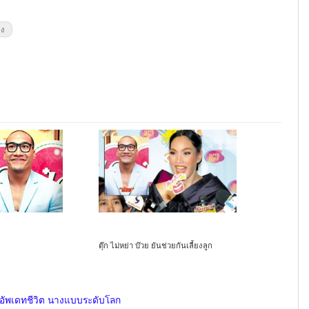
อง
ตุ๊ก ไม่หย่า บ๊วย ยันช่วยกันเลี้ยงลูก
 อัพเดทชีวิต นางแบบระดับโลก