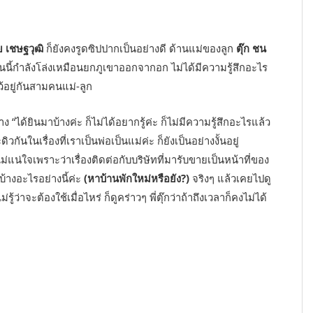
ย เชษฐวุฒิ
ก็ยังคงรูดซิปปากเป็นอย่างดี ด้านแม่ของลูก
ตุ๊ก ชน
อนนี้กำลังโล่งเหมือนยกภูเขาออกจากอก ไม่ได้มีความรู้สึกอะไร
ว้อยู่กันสามคนแม่-ลูก
ง “ได้ยินมาบ้างค่ะ ก็ไม่ได้อยากรู้ค่ะ ก็ไม่มีความรู้สึกอะไรแล้ว
กันในเรื่องที่เราเป็นพ่อเป็นแม่ค่ะ ก็ยังเป็นอย่างงั้นอยู่
ไม่แน่ใจเพราะว่าเรื่องติดต่อกับบริษัทที่มารับขายเป็นหน้าที่ของ
บ้างอะไรอย่างนี้ค่ะ
(หาบ้านพักใหม่หรือยัง?)
จริงๆ แล้วเคยไปดู
รู้ว่าจะต้องใช้เมื่อไหร่ ก็ดูคร่าวๆ พี่ตุ๊กว่าถ้าถึงเวลาก็คงไม่ได้