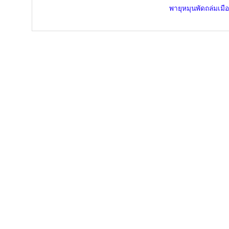
พายุหมุนพัดถล่มเมื