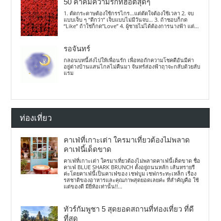
50 คำคมความรักที่ฮอตสุดๆ
1. ตัดกระดาษต้องใช้กรรไกร…แต่ตัดใจต้องใช้เวลา 2. จบ
แบบเจ็บ ๆ “ดีกว่า” เจ็บแบบไม่มีวันจบ… 3. ถ้าชอบก็กด
“Like” ถ้าใช่ก็กด”Love” 4. ผู้ชายไม่ได้ต้องการนางฟ้า แต่...
รอจันทร์
กลอนบทนี้ส่งไปให้เพื่อนรัก เพื่อทอถักความโชคดีอันมีค่า
อยู่ต่างบ้านแสนไกลไม่คืนมา จันทร์ส่องฟ้าฤาจะกลับด้วยลับ
แรม
ท่องเที่ยว
คาเฟ่ที่เกาะเต่า ใครมาเที่ยวต้องไม่พลาด
คาเฟ่นี้เด็ดขาด
คาเฟ่ที่เกาะเต่า ใครมาเที่ยวต้องไม่พลาดคาเฟ่นี้เด็ดขาด ชื่อ
คาเฟ่ BLUE SHARK BRUNCH ตั้งอยู่ถนนหลัก เส้นทรายรี
ค่ะโดยคาเฟ่นี้เป็นคาเฟ่ของ เชฟบูม เชฟกระทะเหล็ก เรื่อง
รสชาติของอาหารและคุณภาพสุดยอดเลยค่ะ ที่สำคัญคือ ใช้
แต่ของดี มียี่ห้อเท่านั้น!!...
ทัวร์กัมพูชา 5 สุดยอดสถานที่ท่องเที่ยว ที่ดี
ที่สุด