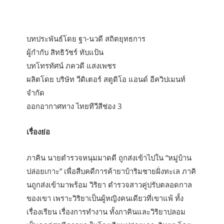
บทประพันธ์โดย ฐา-นวดี สถิตยุทธการ
ผู้กำกับ สิทธิวัชร์ ทับแป้น
บทโทรทัศน์ ภควดี แสงเพชร
ผลิตโดย บริษัท วีดิเตอร์ สตูดิโอ แอนด์ อีควิปเมนท์
จำกัด
ออกอากาศทาง ไทยทีวีสีช่อง 3
เรื่องย่อ
ภาคิน นายตำรวจหนุมมาดดี ถูกส่งเข้าไปใน “หมู่บ้าน
ปล่อยเกาะ” เพื่อสืบคดีการค้ายาบ้าริมชายฝั่งทะเล ภาคิ
นถูกส่งเข้ามาพร้อม วิริยา ตำรวจสาวคู่ปรับตลอดกาล
ของเขา เพราะวิริยาเป็นผู้หญิงคนเดียวที่เขาแพ้ ทั้ง
เรื่องเรียน เรื่องการทำงาน ทั้งภาคินและวิริยาปลอม