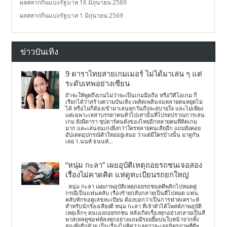
ผลสลากกินแบ่งรัฐบาล 16 มิถุนายน 2569
ผลสลากกินแบ่งรัฐบาล 1 มิถุนายน 2569
ข่าวบันเทิง
9 ดาราไทยสายเกมเมอร์ ไม่ได้มาเล่น ๆ แต่
ระดับเทพอย่างเซียน
ถ้าจะให้พูดถึงเกมไม่ว่าจะเป็นเกมมือถือ หรือวิดีโอเกม ก็
เรียกได้ว่าสร้างความบันเทิง เพลิดเพลินจนหลายคนหยุดไม่
ได้ หรือไม่ก็ต้องเข้ามาเล่นทุกวันถึงจะสบายใจ และไม่เพียง
แต่เฉพาะเหล่าบรรดาคนทั่วไปเท่านั้นที่โปรดปราณการเล่น
เกม ยังมีดารา ซุปตาร์คนดังของไทยอีกหลายคนที่ติดเกม
มาก และเล่นจนเก่งยิ่งกว่าใครหลายคนเสียอีก แถมยังคอย
อัปเดตอุปกรณ์ตัวใหม่อยู่เสมอ ว่าแต่มีใครบ้างนั้น มาดูกัน
เลย 1.นนท์ ธนนท์...
“หนุ่ม กะลา” เผยอุบัติเหตุถอยรถชนเจอสอง
เรื่องไม่คาดคิด แห่ดูทะเบียนรถยกใหญ่
หนุ่ม กะลา เผยภาพอุบัติเหตุถอยรถชนคดีพลิกไปหมดคู่
กรณีเป็นแฟนคลับ เรื่องร้ายกลับกลายเป็นดีไปหมด แฟน
คลับทักขอดูเลขทะเบียน ต้องบอกว่าเป็นการฟาดเคราะห์
สำหรับนักร้องเสียงดี หนุ่ม กะลา ที่เจ้าตัวได้โพสต์ภาพอุบัติ
เหตุเล็กๆ ตนเองถอยรถชน หลังเกิดเรื่องทุกอย่างกลายเป็นสี
พาสเทลดูซอฟท์ลงทุกอย่างแถมมีรอยยิ้มบนใบหน้าจากทั้ง
สองฝั่งอีกด้วย เป็นเรื่องไม่คิดว่าเลยว่าจะเจอมิตรภาพที่ดีๆ