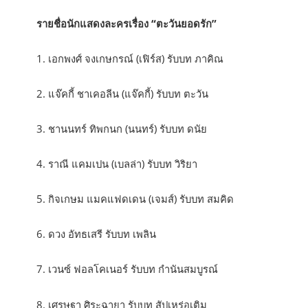
รายชื่อนักแสดงละครเรื่อง “ตะวันยอดรัก”
1. เอกพงศ์ จงเกษกรณ์ (เฟิร์ส) รับบท ภาคิณ
2. แจ๊คกี้ ชาเคอลีน (แจ๊คกี้) รับบท ตะวัน
3. ชานนทร์ ทิพกนก (นนทร์) รับบท ดนัย
4. ราณี แคมเปน (เบลล่า) รับบท วิริยา
5. กิจเกษม แมคแฟดเดน (เจมส์) รับบท สมคิด
6. ดวง อัทธเสรี รับบท เพลิน
7. เวนซ์ ฟอลโคเนอร์ รับบท กำนันสมบูรณ์
8. เศรษฐา ศิระฉายา รับบท สัปเหร่อเติม