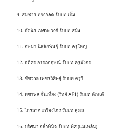
9. สมชาย ทรงกลด รับบท เบิ้ม
10. อัศนัย เทศทะวงศ์ รับบท สมิง
11. กษมา นิสสัยพันธุ์ รับบท ครูใหญ่
12. อดิศร อรรถกฤษณ์ รับบท ครูมังกร
13. ชัชวาล เพชรวิศิษฐ์ รับบท ครูวี
14. พชรพล จั่นเที่ยง (วิทย์ AF1) รับบท ดักแด้
15. ไกรลาศ เกรียงไกร รับบท ลุงเส
16. ปริศนา กล่ำพินิจ รับบท พิศ (แม่เพลิน)