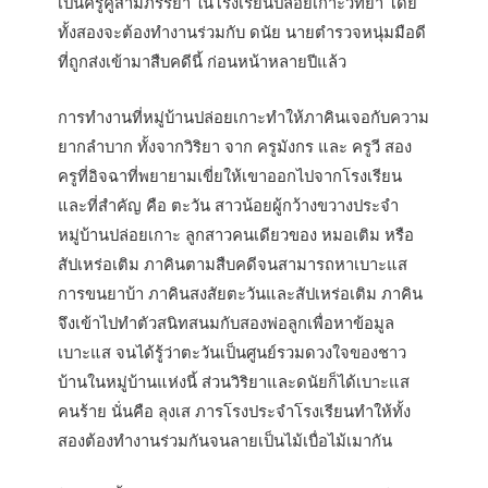
เป็นครูคู่สามีภรรยา ในโรงเรียนปล่อยเกาะวิทยา โดย
ทั้งสองจะต้องทำงานร่วมกับ ดนัย นายตำรวจหนุ่มมือดี
ที่ถูกส่งเข้ามาสืบคดีนี้ ก่อนหน้าหลายปีแล้ว
การทำงานที่หมู่บ้านปล่อยเกาะทำให้ภาคินเจอกับความ
ยากลำบาก ทั้งจากวิริยา จาก ครูมังกร และ ครูวี สอง
ครูที่อิจฉาที่พยายามเขี่ยให้เขาออกไปจากโรงเรียน
และที่สำคัญ คือ ตะวัน สาวน้อยผู้กว้างขวางประจำ
หมู่บ้านปล่อยเกาะ ลูกสาวคนเดียวของ หมอเติม หรือ
สัปเหร่อเติม ภาคินตามสืบคดีจนสามารถหาเบาะแส
การขนยาบ้า ภาคินสงสัยตะวันและสัปเหร่อเติม ภาคิน
จึงเข้าไปทำตัวสนิทสนมกับสองพ่อลูกเพื่อหาข้อมูล
เบาะแส จนได้รู้ว่าตะวันเป็นศูนย์รวมดวงใจของชาว
บ้านในหมู่บ้านแห่งนี้ ส่วนวิริยาและดนัยก็ได้เบาะแส
คนร้าย นั่นคือ ลุงเส ภารโรงประจำโรงเรียนทำให้ทั้ง
สองต้องทำงานร่วมกันจนลายเป็นไม้เบื่อไม้เมากัน