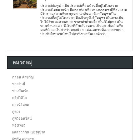
ประเทศกัมพูชา เป็นประเทศเพื่อนบ้านที่อยู่ไม่ไกลจาก
ประเทศไทยมากนัก มีแหล่งท่องเที่ยวทางธรรมชาติที่สวยงาม
มีโบราณสถานที่ทรงคุณค่าน่าค้นหา ด้วยกัมพูชาเป็น
ประเทศที่อยู่ไม่ไกลจากเมืองไทย ทัวร์กัมพูชา เดินทางเป็น
ไปได้ง่าย สะดวกสบาย ราคาค่าตั๋วเครื่องบินก็ไม่แพง เดิน
ทางเพียนงแค่ 1 ชั่วโมงก็ถึงแล้ว เหมาะเป็นอย่างยิ่งสำหรับ
คนที่มีเวลาในช่วงวันหยุดน้อย แต่ละสถานที่จะสวยงามน่า
ประทับใจขนาดไหนไปทัวร์เขมรกันเลยดีกว่า...
หมวดหมู่
กลอน คำขวัญ
ข่าววันนี้
ข่าวบันเทิง
คลิปวิดีโอ
ดาวน์โหลด
ดูดวง
ดูทีวีออนไลน์
ท่องเที่ยว
ผลสลากกินแบ่งรัฐบาล
ผู้หญิง ความงาม