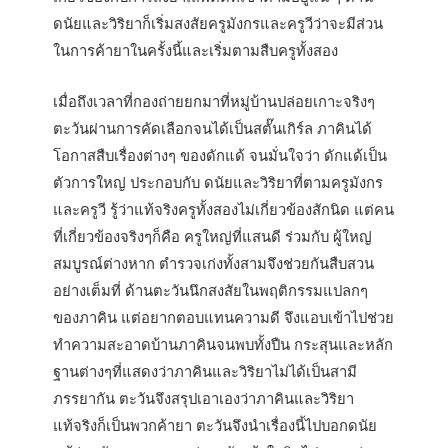
ดนัยและวิริยาก็เริ่มสงสัยครูมังกรและครูวีว่าจะมีส่วน
ในการค้ายาในครั้งนี้และเริ่มตามสืบครูทั้งสอง
เมื่อถึงเวลาที่กองถ่ายยกมาที่หมู่บ้านปล่อยเกาะจริงๆ
ตะวันผ่านการคัดเลือกจนได้เป็นสตั๊นเกิร์ล ภาคินได้
โอกาสสืบเรื่องต่างๆ ของดักแด้ จนมั่นใจว่า ดักแด้เป็น
ตัวการใหญ่ ประกอบกับ ดนัยและวิริยาที่ตามครูมังกร
และครูวี รู้ว่าแท้จริงครูทั้งสองไม่เกี่ยวข้องสักนิด แต่คน
ที่เกี่ยวข้องจริงๆก็คือ ครูใหญ่ที่แสนดี ร่วมกับ ผู้ใหญ่
สมบูรณ์ต่างหาก ตำรวจเก่งทั้งสามจึงช่วยกันสืบสวน
อย่างเต็มที่ ด้านตะวันนึกสงสัยในพฤติกรรมแปลกๆ
ของภาคิน แต่อยากตอบแทนความดี จึงแอบเข้าไปช่วย
ทำความสะอาดบ้านภาคินจนพบทั้งปืน กระสุนและหลัก
ฐานต่างๆที่แสดงว่าภาคินและวิริยาไม่ได้เป็นสามี
ภรรยากัน ตะวันจึงสรุปเอาเองว่าภาคินและวิริยา
แท้จริงก็เป็นพวกค้ายา ตะวันจึงนำเรื่องนี้ไปบอกดนัย