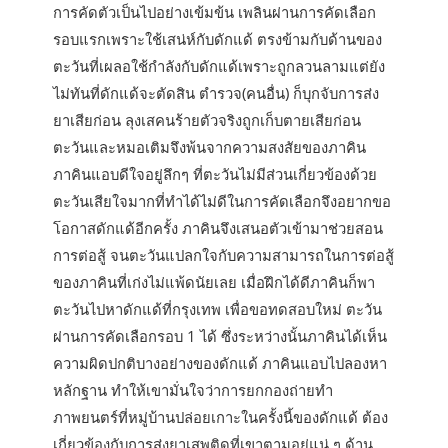
การคัดตัวเป็นไปอย่างเข้มข้น เพลินผ่านการคัดเลือก
รอบแรกเพราะใช้เสน่ห์กับดักแด้ ตรงข้ามกับด้านของ
ตะวันที่เผลอใช้กำลังกับดักแด้เพราะถูกลวนลามแต่ยัง
ไม่ทันที่ดักแด้จะตัดสิน ตำรวจ(คนอื่น) ก็บุกจับการส่ง
ยาเสียก่อน ลุงเสคนร้ายตัวจริงถูกเก็บตายเสียก่อน
ตะวันและหมอเติมจึงพ้นจากความสงสัยของภาคิน
ภาคินแอบดีใจอยู่ลึกๆ ที่ตะวันไม่มีส่วนเกี่ยวข้องด้วย
ตะวันเสียใจมากที่ทำได้ไม่ดีในการคัดเลือกจึงอยากขอ
โอกาสดักแด้อีกครั้ง ภาคินจึงเสนอตัวเข้ามาช่วยสอน
การต่อสู้ จนตะวันแปลกใจกับความสามารถในการต่อสู้
ของภาคินที่เก่งไม่แพ้ดนัยเลย เมื่อฝึกได้ดีภาคินก็พา
ตะวันไปหาดักแด้ที่กรุงเทพ เพื่อขอทดสอบใหม่ ตะวัน
ผ่านการคัดเลือกรอบ 1 ได้ ซึ่งระหว่างนั้นภาคินได้เห็น
ความผิดปกติบางอย่างของดักแด้ ภาคินแอบไปลองหา
หลักฐาน ทำให้เขามั่นใจว่าการยกกองถ่ายทำ
ภาพยนตร์ที่หมู่บ้านปล่อยเกาะในครั้งนี้ของดักแด้ ต้อง
เกี่ยวข้องกับการส่งยาเสพติดที่เขาตามอยู่แน่ ๆ ด้าน