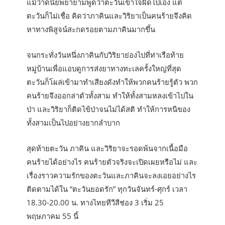
แม้ว่าดนัยพยายามพูดว่าตะวันเข้าใจผิดไปเอง แต่
ตะวันก็ไม่เชื่อ คิดว่าภาคินและวิริยาเป็นคนร้ายจึงคิด
หาทางพิสูจน์สะกดรอยตามภาคินมากขึ้น
จนกระทั่งวันหนึ่งภาคินกับวิริยาย่องไปที่ท่าเรือท้าย
หมู่บ้านเพื่อแอบดูการส่งยาทางทะเลครั้งใหญ่ที่สุด
ตะวันก็โผล่เข้ามาทำเสียงดังทำให้พวกคนร้ายรู้ตัว พวก
คนร้ายจึงออกล่าตัวทั้งสาม ทำให้ทั้งสามหลงเข้าไปใน
ป่า และวิริยาก็ติดไข้ป่าจนไม่ได้สติ ทำให้การหนีของ
ทั้งสามเป็นไปอย่างยากลำบาก
สุดท้ายตะวัน ภาคิน และวิริยาจะรอดพ้นจากเนื้อมือ
คนร้ายได้อย่างไร คนร้ายตัวจริงจะเปิดเผยหรือไม่ และ
เรื่องราวความรักของตะวันและภาคินจะลงเอยอย่างไร
ติดตามได้ใน “ตะวันยอดรัก” ทุกวันจันทร์-ศุกร์ เวลา
18.30-20.00 น. ทางไทยทีวีสีช่อง 3 เริ่ม 25
พฤษภาคม 55 นี้