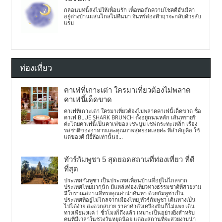
กลอนบทนี้ส่งไปให้เพื่อนรัก เพื่อทอถักความโชคดีอันมีค่า
อยู่ต่างบ้านแสนไกลไม่คืนมา จันทร์ส่องฟ้าฤาจะกลับด้วยลับ
แรม
ท่องเที่ยว
คาเฟ่ที่เกาะเต่า ใครมาเที่ยวต้องไม่พลาด
คาเฟ่นี้เด็ดขาด
คาเฟ่ที่เกาะเต่า ใครมาเที่ยวต้องไม่พลาดคาเฟ่นี้เด็ดขาด ชื่อ
คาเฟ่ BLUE SHARK BRUNCH ตั้งอยู่ถนนหลัก เส้นทรายรี
ค่ะโดยคาเฟ่นี้เป็นคาเฟ่ของ เชฟบูม เชฟกระทะเหล็ก เรื่อง
รสชาติของอาหารและคุณภาพสุดยอดเลยค่ะ ที่สำคัญคือ ใช้
แต่ของดี มียี่ห้อเท่านั้น!!...
ทัวร์กัมพูชา 5 สุดยอดสถานที่ท่องเที่ยว ที่ดี
ที่สุด
ประเทศกัมพูชา เป็นประเทศเพื่อนบ้านที่อยู่ไม่ไกลจาก
ประเทศไทยมากนัก มีแหล่งท่องเที่ยวทางธรรมชาติที่สวยงาม
มีโบราณสถานที่ทรงคุณค่าน่าค้นหา ด้วยกัมพูชาเป็น
ประเทศที่อยู่ไม่ไกลจากเมืองไทย ทัวร์กัมพูชา เดินทางเป็น
ไปได้ง่าย สะดวกสบาย ราคาค่าตั๋วเครื่องบินก็ไม่แพง เดิน
ทางเพียนงแค่ 1 ชั่วโมงก็ถึงแล้ว เหมาะเป็นอย่างยิ่งสำหรับ
คนที่มีเวลาในช่วงวันหยุดน้อย แต่ละสถานที่จะสวยงามน่า