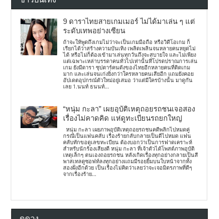
9 ดาราไทยสายเกมเมอร์ ไม่ได้มาเล่น ๆ แต่
ระดับเทพอย่างเซียน
ถ้าจะให้พูดถึงเกมไม่ว่าจะเป็นเกมมือถือ หรือวิดีโอเกม ก็
เรียกได้ว่าสร้างความบันเทิง เพลิดเพลินจนหลายคนหยุดไม่
ได้ หรือไม่ก็ต้องเข้ามาเล่นทุกวันถึงจะสบายใจ และไม่เพียง
แต่เฉพาะเหล่าบรรดาคนทั่วไปเท่านั้นที่โปรดปราณการเล่น
เกม ยังมีดารา ซุปตาร์คนดังของไทยอีกหลายคนที่ติดเกม
มาก และเล่นจนเก่งยิ่งกว่าใครหลายคนเสียอีก แถมยังคอย
อัปเดตอุปกรณ์ตัวใหม่อยู่เสมอ ว่าแต่มีใครบ้างนั้น มาดูกัน
เลย 1.นนท์ ธนนท์...
“หนุ่ม กะลา” เผยอุบัติเหตุถอยรถชนเจอสอง
เรื่องไม่คาดคิด แห่ดูทะเบียนรถยกใหญ่
หนุ่ม กะลา เผยภาพอุบัติเหตุถอยรถชนคดีพลิกไปหมดคู่
กรณีเป็นแฟนคลับ เรื่องร้ายกลับกลายเป็นดีไปหมด แฟน
คลับทักขอดูเลขทะเบียน ต้องบอกว่าเป็นการฟาดเคราะห์
สำหรับนักร้องเสียงดี หนุ่ม กะลา ที่เจ้าตัวได้โพสต์ภาพอุบัติ
เหตุเล็กๆ ตนเองถอยรถชน หลังเกิดเรื่องทุกอย่างกลายเป็นสี
พาสเทลดูซอฟท์ลงทุกอย่างแถมมีรอยยิ้มบนใบหน้าจากทั้ง
สองฝั่งอีกด้วย เป็นเรื่องไม่คิดว่าเลยว่าจะเจอมิตรภาพที่ดีๆ
จากเรื่องร้าย...
ดูดวง