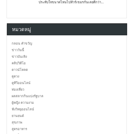
ประทับใจขนาดไหนไปทัวร์เขมรกันเลยดีกว่า...
หมวดหมู่
กลอน คำขวัญ
ข่าววันนี้
ข่าวบันเทิง
คลิปวิดีโอ
ดาวน์โหลด
ดูดวง
ดูทีวีออนไลน์
ท่องเที่ยว
ผลสลากกินแบ่งรัฐบาล
ผู้หญิง ความงาม
ฟังวิทยุออนไลน์
ยานยนต์
สุขภาพ
สูตรอาหาร