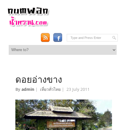
ดอยอ่างขาง
By
admin
|
เที่ยวทั่วไทย
|
23 July 2011