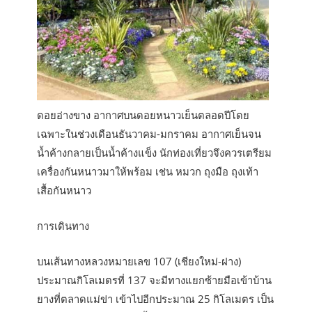
ดอยอ่างขาง อากาศบนดอยหนาวเย็นตลอดปีโดย
เฉพาะในช่วงเดือนธันวาคม-มกราคม อากาศเย็นจน
น้ำค้างกลายเป็นน้ำค้างแข็ง นักท่องเที่ยวจึงควรเตรียม
เครื่องกันหนาวมาให้พร้อม เช่น หมวก ถุงมือ ถุงเท้า
เสื้อกันหนาว
การเดินทาง
บนเส้นทางหลวงหมายเลข 107 (เชียงใหม่-ฝาง)
ประมาณกิโลเมตรที่ 137 จะมีทางแยกซ้ายมือเข้าบ้าน
ยางที่ตลาดแม่ข่า เข้าไปอีกประมาณ 25 กิโลเมตร เป็น