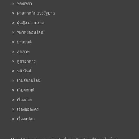
ท่องเที่ยว
ผลสลากกินแบ่งรัฐบาล
ผู้หญิง ความงาม
ฟังวิทยุออนไลน์
ยานยนต์
สุขภาพ
สูตรอาหาร
หนังใหม่
เกมส์ออนไลน์
เก็บตกเมล์
เรื่องตลก
เรื่องย่อละคร
เรื่องแปลก