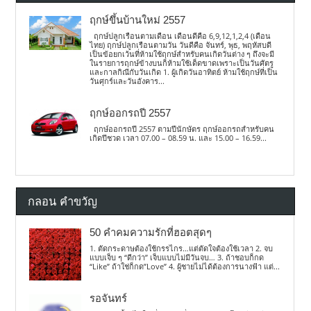
ฤกษ์ขึ้นบ้านใหม่ 2557
ฤกษ์ปลูกเรือนตามเดือน เดือนดีคือ 6,9,12,1,2,4 (เดือน
ไทย) ฤกษ์ปลูกเรือนตามวัน วันดีคือ จันทร์, พุธ, พฤหัสบดี
เป็นข้อยกเว้นที่ห้ามใช้ฤกษ์สำหรับคนเกิดวันต่าง ๆ ถึงจะมี
ในรายการฤกษ์ข้างบนก็ห้ามใช้เด็ดขาดเพราะเป็นวันศัตรู
และกาลกิณีกับวันเกิด 1. ผู้เกิดวันอาทิตย์ ห้ามใช้ฤกษ์ที่เป็น
วันศุกร์และวันอังคาร...
ฤกษ์ออกรถปี 2557
ฤกษ์ออกรถปี 2557 ตามปีนักษัตร ฤกษ์ออกรถสำหรับคน
เกิดปีชวด เวลา 07.00 – 08.59 น. และ 15.00 – 16.59...
กลอน คำขวัญ
50 คำคมความรักที่ฮอตสุดๆ
1. ตัดกระดาษต้องใช้กรรไกร…แต่ตัดใจต้องใช้เวลา 2. จบ
แบบเจ็บ ๆ “ดีกว่า” เจ็บแบบไม่มีวันจบ… 3. ถ้าชอบก็กด
“Like” ถ้าใช่ก็กด”Love” 4. ผู้ชายไม่ได้ต้องการนางฟ้า แต่...
รอจันทร์