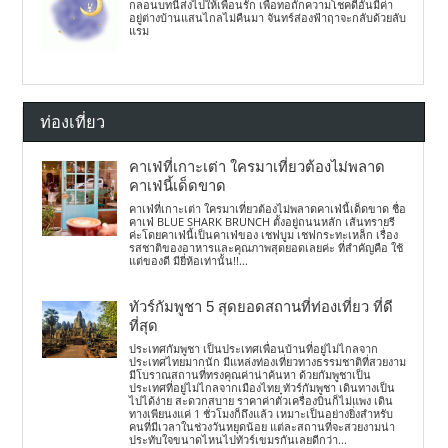
กลอนบทนี้ส่งไปให้เพื่อนรัก เพื่อทอถักความโชคดีอันมีค่า
อยู่ต่างบ้านแสนไกลไม่คืนมา จันทร์ส่องฟ้าฤาจะกลับด้วยลับ
แรม
ท่องเที่ยว
คาเฟ่ที่เกาะเต่า ใครมาเที่ยวต้องไม่พลาด
คาเฟ่นี้เด็ดขาด
คาเฟ่ที่เกาะเต่า ใครมาเที่ยวต้องไม่พลาดคาเฟ่นี้เด็ดขาด ชื่อ
คาเฟ่ BLUE SHARK BRUNCH ตั้งอยู่ถนนหลัก เส้นทรายรี
ค่ะโดยคาเฟ่นี้เป็นคาเฟ่ของ เชฟบูม เชฟกระทะเหล็ก เรื่อง
รสชาติของอาหารและคุณภาพสุดยอดเลยค่ะ ที่สำคัญคือ ใช้
แต่ของดี มียี่ห้อเท่านั้น!!...
ทัวร์กัมพูชา 5 สุดยอดสถานที่ท่องเที่ยว ที่ดี
ที่สุด
ประเทศกัมพูชา เป็นประเทศเพื่อนบ้านที่อยู่ไม่ไกลจาก
ประเทศไทยมากนัก มีแหล่งท่องเที่ยวทางธรรมชาติที่สวยงาม
มีโบราณสถานที่ทรงคุณค่าน่าค้นหา ด้วยกัมพูชาเป็น
ประเทศที่อยู่ไม่ไกลจากเมืองไทย ทัวร์กัมพูชา เดินทางเป็น
ไปได้ง่าย สะดวกสบาย ราคาค่าตั๋วเครื่องบินก็ไม่แพง เดิน
ทางเพียนงแค่ 1 ชั่วโมงก็ถึงแล้ว เหมาะเป็นอย่างยิ่งสำหรับ
คนที่มีเวลาในช่วงวันหยุดน้อย แต่ละสถานที่จะสวยงามน่า
ประทับใจขนาดไหนไปทัวร์เขมรกันเลยดีกว่า...