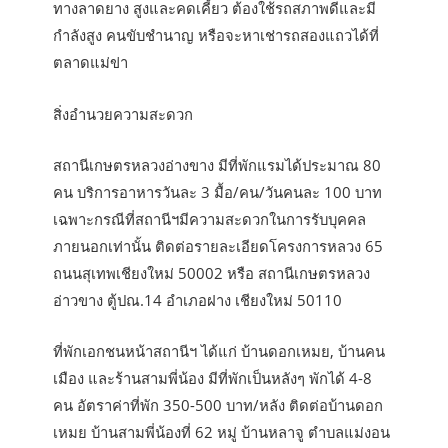
ทางลาดยาง สูงและคดเคี้ยว ต้องใช้รถสภาพดีและมี
กำลังสูง คนขับชำนาญ หรือจะหาเช่ารถสองแถวได้ที่
ตลาดแม่ข่า
สิ่งอำนวยความสะดวก
สถานีเกษตรหลวงอ่างขาง มีที่พักแรมได้ประมาณ 80
คน บริการอาหารวันละ 3 มื้อ/คน/วันคนละ 100 บาท
เฉพาะกรณีที่สถานีฯมีความสะดวกในการรับบุคคล
ภายนอกเท่านั้น ติดต่อรายละเอียดโครงการหลวง 65
ถนนสุเทพเชียงใหม่ 50002 หรือ สถานีเกษตรหลวง
อ่าวขาง ตู้ปณ.14 อำเภอฝาง เชียงใหม่ 50110
ที่พักเอกชนหน้าสถานีฯ ได้แก่ บ้านดอกเหมย, บ้านคน
เมือง และร้านสามพี่น้อง มีที่พักเป็นหลังๆ พักได้ 4-8
คน อัตราค่าที่พัก 350-500 บาท/หลัง ติดต่อบ้านดอก
เหมย บ้านสามพี่น้องที่ 62 หมู่ บ้านหลาจู ตำบลแม่งอน