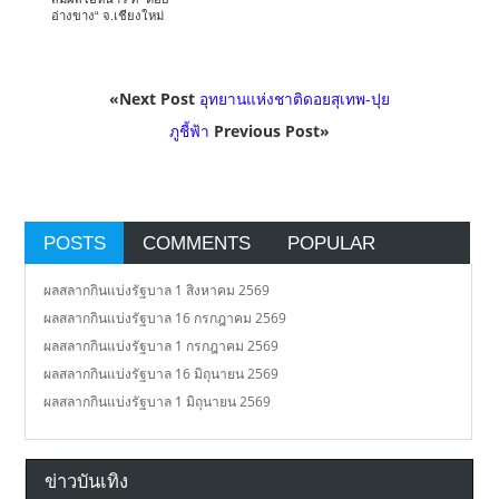
อ่างขาง“ จ.เชียงใหม่
«Next Post
อุทยานแห่งชาติดอยสุเทพ-ปุย
ภูชี้ฟ้า
Previous Post»
POSTS
COMMENTS
POPULAR
ผลสลากกินแบ่งรัฐบาล 1 สิงหาคม 2569
ผลสลากกินแบ่งรัฐบาล 16 กรกฎาคม 2569
ผลสลากกินแบ่งรัฐบาล 1 กรกฎาคม 2569
ผลสลากกินแบ่งรัฐบาล 16 มิถุนายน 2569
ผลสลากกินแบ่งรัฐบาล 1 มิถุนายน 2569
ข่าวบันเทิง