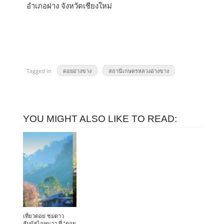
อำเภอฝาง จังหวัดเชียงใหม่
Tagged in
ดอยอ่างขาง
สถานีเกษตรหลวงอ่างขาง
YOU MIGHT ALSO LIKE TO READ:
เที่ยวดอย ชมดาว
สัมผัสไอหนาว ที่ “ดอย