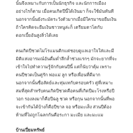
นั้นจึงเหมาะกับการเป็นนักธุรกิจ และนักการเมือง
อย่างไรก็ตาม เมื่อคนเกิดปีนี้ได้เงินมา ก็จะใช้มันทันที
นอกจากนั้นยังระมัดระวังตัวมากเมื่อมีใครมาขอยืมเงิน
ถ้าใครคิดจะยืมเงินชาวหนูล่ะก็ เตรียมตาโตกับ
ดอกเบี้ยอันสูงลิ่วได้เลย
คนเกิดปีชวดไม่โรแมนติกแต่ชอบดูแลเอาใจใส่และมี
มิติแห่งอารมณ์อันดื่มด่ำลึกล้ำช่วงแรกๆ มักจะยากที่จะ
เข้าใจไปทำความรู้จักกับคนปีนี้ แต่ก็นับว่าคุ้ม เพราะ
คนปีชวดเป็นคู่รัก พ่อแม่ ลูก หรือเพื่อนที่ดีมาก
นอกจากนั้นซื่อสัตย์และทุ่มเทกับครอบครัว คู่ที่เหมาะ
สมที่สุดสำหรับคนเกิดปีชวดคือคนที่เกิดปีมะโรงหรือปี
วอก รองลงมาก็คือปีฉลู ชวด หรือกุน นอกจากนั้นที่พอ
จะเข้ากันได้บ้างก็คือปีขาล จอ หรือมะเส็ง ส่วนปีต้อง
ห้ามที่ไม่ถูกโฉลกกันคือระกา มะเมีย และมะแม
บ้านเปี่ยมทรัพย์