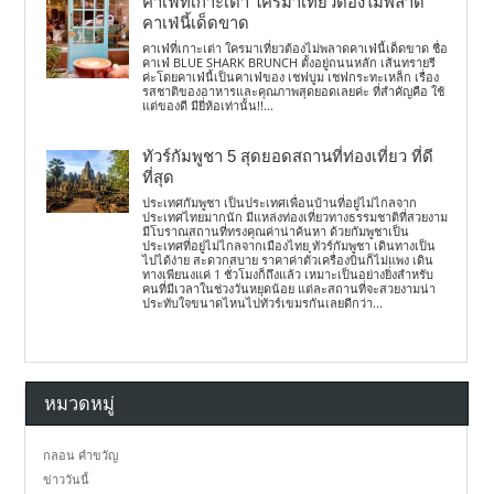
คาเฟ่ที่เกาะเต่า ใครมาเที่ยวต้องไม่พลาด
คาเฟ่นี้เด็ดขาด
คาเฟ่ที่เกาะเต่า ใครมาเที่ยวต้องไม่พลาดคาเฟ่นี้เด็ดขาด ชื่อ
คาเฟ่ BLUE SHARK BRUNCH ตั้งอยู่ถนนหลัก เส้นทรายรี
ค่ะโดยคาเฟ่นี้เป็นคาเฟ่ของ เชฟบูม เชฟกระทะเหล็ก เรื่อง
รสชาติของอาหารและคุณภาพสุดยอดเลยค่ะ ที่สำคัญคือ ใช้
แต่ของดี มียี่ห้อเท่านั้น!!...
ทัวร์กัมพูชา 5 สุดยอดสถานที่ท่องเที่ยว ที่ดี
ที่สุด
ประเทศกัมพูชา เป็นประเทศเพื่อนบ้านที่อยู่ไม่ไกลจาก
ประเทศไทยมากนัก มีแหล่งท่องเที่ยวทางธรรมชาติที่สวยงาม
มีโบราณสถานที่ทรงคุณค่าน่าค้นหา ด้วยกัมพูชาเป็น
ประเทศที่อยู่ไม่ไกลจากเมืองไทย ทัวร์กัมพูชา เดินทางเป็น
ไปได้ง่าย สะดวกสบาย ราคาค่าตั๋วเครื่องบินก็ไม่แพง เดิน
ทางเพียนงแค่ 1 ชั่วโมงก็ถึงแล้ว เหมาะเป็นอย่างยิ่งสำหรับ
คนที่มีเวลาในช่วงวันหยุดน้อย แต่ละสถานที่จะสวยงามน่า
ประทับใจขนาดไหนไปทัวร์เขมรกันเลยดีกว่า...
หมวดหมู่
กลอน คำขวัญ
ข่าววันนี้