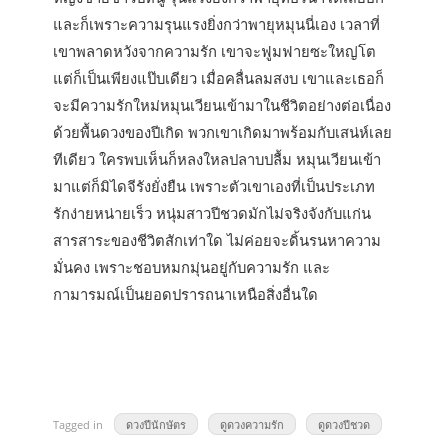
และก็เพราะความรุนแรงยิ่งกว่าพายุหมุนนี่เอง เวลาที่
เขาพลาดหวังจากความรัก เขาจะฟูมฟายซะใหญ่โต
แต่ก็เป็นเพียงแป๊บเดียว เมื่อคลื่นลมสงบ เขาและเธอก็
จะมีความรักใหม่หมุนเวียนเข้ามาในชีวิตอย่างต่อเนื่อง
ด้วยพื้นดวงของปีเกิด พวกเขาเกิดมาพร้อมกับเสน่ห์เลย
ทีเดียว ใครพบเห็นก็หลงใหลปลาบปลื้ม หมุนเวียนเข้า
มาแต่ก็มิไดจีรังยั่งยืน เพราะตัวเขาเองที่เป็นประเภท
รักง่ายหน่ายเร็ว หนุ่มสาวปีชวดมักไม่จริงจังกับแก่น
สารสาระของชีวิตสักเท่าใด ไม่ค่อยจะดิ้นรนหาความ
มั่นคง เพราะชอบหมกมุ่นอยู่กับความรัก และ
กามารมณ์เป็นยอดปรารถนาเหนือสิ่งอื่นใด
Tagged in
ดวงปีนักษัตร
ดูดวงความรัก
ดูดวงปีชวด