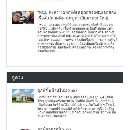
“หนุ่ม กะลา” เผยอุบัติเหตุถอยรถชนเจอสอง
เรื่องไม่คาดคิด แห่ดูทะเบียนรถยกใหญ่
หนุ่ม กะลา เผยภาพอุบัติเหตุถอยรถชนคดีพลิกไปหมดคู่
กรณีเป็นแฟนคลับ เรื่องร้ายกลับกลายเป็นดีไปหมด แฟน
คลับทักขอดูเลขทะเบียน ต้องบอกว่าเป็นการฟาดเคราะห์
สำหรับนักร้องเสียงดี หนุ่ม กะลา ที่เจ้าตัวได้โพสต์ภาพอุบัติ
เหตุเล็กๆ ตนเองถอยรถชน หลังเกิดเรื่องทุกอย่างกลายเป็นสี
พาสเทลดูซอฟท์ลงทุกอย่างแถมมีรอยยิ้มบนใบหน้าจากทั้ง
สองฝั่งอีกด้วย เป็นเรื่องไม่คิดว่าเลยว่าจะเจอมิตรภาพที่ดีๆ
จากเรื่องร้าย...
ดูดวง
ฤกษ์ขึ้นบ้านใหม่ 2557
ฤกษ์ปลูกเรือนตามเดือน เดือนดีคือ 6,9,12,1,2,4 (เดือน
ไทย) ฤกษ์ปลูกเรือนตามวัน วันดีคือ จันทร์, พุธ, พฤหัสบดี
เป็นข้อยกเว้นที่ห้ามใช้ฤกษ์สำหรับคนเกิดวันต่าง ๆ ถึงจะมี
ในรายการฤกษ์ข้างบนก็ห้ามใช้เด็ดขาดเพราะเป็นวันศัตรู
และกาลกิณีกับวันเกิด 1. ผู้เกิดวันอาทิตย์ ห้ามใช้ฤกษ์ที่เป็น
วันศุกร์และวันอังคาร...
ฤกษ์ออกรถปี 2557