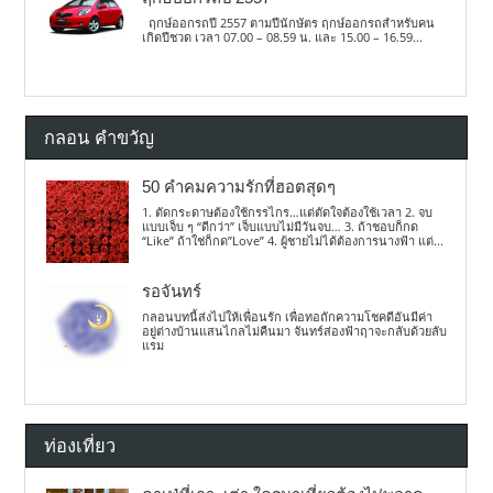
ฤกษ์ออกรถปี 2557 ตามปีนักษัตร ฤกษ์ออกรถสำหรับคน
เกิดปีชวด เวลา 07.00 – 08.59 น. และ 15.00 – 16.59...
กลอน คำขวัญ
50 คำคมความรักที่ฮอตสุดๆ
1. ตัดกระดาษต้องใช้กรรไกร…แต่ตัดใจต้องใช้เวลา 2. จบ
แบบเจ็บ ๆ “ดีกว่า” เจ็บแบบไม่มีวันจบ… 3. ถ้าชอบก็กด
“Like” ถ้าใช่ก็กด”Love” 4. ผู้ชายไม่ได้ต้องการนางฟ้า แต่...
รอจันทร์
กลอนบทนี้ส่งไปให้เพื่อนรัก เพื่อทอถักความโชคดีอันมีค่า
อยู่ต่างบ้านแสนไกลไม่คืนมา จันทร์ส่องฟ้าฤาจะกลับด้วยลับ
แรม
ท่องเที่ยว