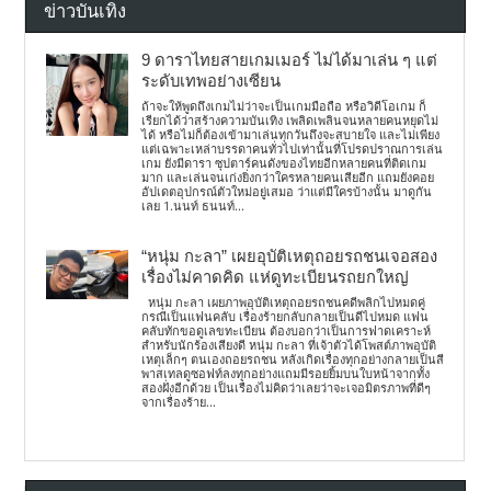
ข่าวบันเทิง
9 ดาราไทยสายเกมเมอร์ ไม่ได้มาเล่น ๆ แต่
ระดับเทพอย่างเซียน
ถ้าจะให้พูดถึงเกมไม่ว่าจะเป็นเกมมือถือ หรือวิดีโอเกม ก็
เรียกได้ว่าสร้างความบันเทิง เพลิดเพลินจนหลายคนหยุดไม่
ได้ หรือไม่ก็ต้องเข้ามาเล่นทุกวันถึงจะสบายใจ และไม่เพียง
แต่เฉพาะเหล่าบรรดาคนทั่วไปเท่านั้นที่โปรดปราณการเล่น
เกม ยังมีดารา ซุปตาร์คนดังของไทยอีกหลายคนที่ติดเกม
มาก และเล่นจนเก่งยิ่งกว่าใครหลายคนเสียอีก แถมยังคอย
อัปเดตอุปกรณ์ตัวใหม่อยู่เสมอ ว่าแต่มีใครบ้างนั้น มาดูกัน
เลย 1.นนท์ ธนนท์...
“หนุ่ม กะลา” เผยอุบัติเหตุถอยรถชนเจอสอง
เรื่องไม่คาดคิด แห่ดูทะเบียนรถยกใหญ่
หนุ่ม กะลา เผยภาพอุบัติเหตุถอยรถชนคดีพลิกไปหมดคู่
กรณีเป็นแฟนคลับ เรื่องร้ายกลับกลายเป็นดีไปหมด แฟน
คลับทักขอดูเลขทะเบียน ต้องบอกว่าเป็นการฟาดเคราะห์
สำหรับนักร้องเสียงดี หนุ่ม กะลา ที่เจ้าตัวได้โพสต์ภาพอุบัติ
เหตุเล็กๆ ตนเองถอยรถชน หลังเกิดเรื่องทุกอย่างกลายเป็นสี
พาสเทลดูซอฟท์ลงทุกอย่างแถมมีรอยยิ้มบนใบหน้าจากทั้ง
สองฝั่งอีกด้วย เป็นเรื่องไม่คิดว่าเลยว่าจะเจอมิตรภาพที่ดีๆ
จากเรื่องร้าย...