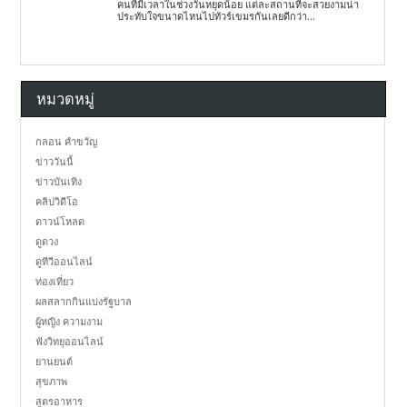
คนที่มีเวลาในช่วงวันหยุดน้อย แต่ละสถานที่จะสวยงามน่า
ประทับใจขนาดไหนไปทัวร์เขมรกันเลยดีกว่า...
หมวดหมู่
กลอน คำขวัญ
ข่าววันนี้
ข่าวบันเทิง
คลิปวิดีโอ
ดาวน์โหลด
ดูดวง
ดูทีวีออนไลน์
ท่องเที่ยว
ผลสลากกินแบ่งรัฐบาล
ผู้หญิง ความงาม
ฟังวิทยุออนไลน์
ยานยนต์
สุขภาพ
สูตรอาหาร