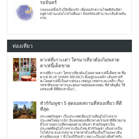
รอจันทร์
กลอนบทนี้ส่งไปให้เพื่อนรัก เพื่อทอถักความโชคดีอันมีค่า
อยู่ต่างบ้านแสนไกลไม่คืนมา จันทร์ส่องฟ้าฤาจะกลับด้วยลับ
แรม
ท่องเที่ยว
คาเฟ่ที่เกาะเต่า ใครมาเที่ยวต้องไม่พลาด
คาเฟ่นี้เด็ดขาด
คาเฟ่ที่เกาะเต่า ใครมาเที่ยวต้องไม่พลาดคาเฟ่นี้เด็ดขาด ชื่อ
คาเฟ่ BLUE SHARK BRUNCH ตั้งอยู่ถนนหลัก เส้นทรายรี
ค่ะโดยคาเฟ่นี้เป็นคาเฟ่ของ เชฟบูม เชฟกระทะเหล็ก เรื่อง
รสชาติของอาหารและคุณภาพสุดยอดเลยค่ะ ที่สำคัญคือ ใช้
แต่ของดี มียี่ห้อเท่านั้น!!...
ทัวร์กัมพูชา 5 สุดยอดสถานที่ท่องเที่ยว ที่ดี
ที่สุด
ประเทศกัมพูชา เป็นประเทศเพื่อนบ้านที่อยู่ไม่ไกลจาก
ประเทศไทยมากนัก มีแหล่งท่องเที่ยวทางธรรมชาติที่สวยงาม
มีโบราณสถานที่ทรงคุณค่าน่าค้นหา ด้วยกัมพูชาเป็น
ประเทศที่อยู่ไม่ไกลจากเมืองไทย ทัวร์กัมพูชา เดินทางเป็น
ไปได้ง่าย สะดวกสบาย ราคาค่าตั๋วเครื่องบินก็ไม่แพง เดิน
ทางเพียนงแค่ 1 ชั่วโมงก็ถึงแล้ว เหมาะเป็นอย่างยิ่งสำหรับ